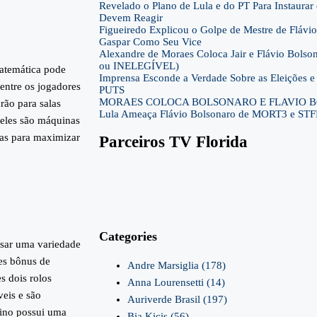
Revelado o Plano de Lula e do PT Para Instaura
Devem Reagir
Figueiredo Explicou o Golpe de Mestre de Flávio
Gaspar Como Seu Vice
Alexandre de Moraes Coloca Jair e Flávio Bols
ou INELEGÍVEL)
matemática pode
Imprensa Esconde a Verdade Sobre as Eleições
 entre os jogadores
PUTS
MORAES COLOCA BOLSONARO E FLAVIO B
rão para salas
Lula Ameaça Flávio Bolsonaro de MORT3 e ST
deles são máquinas
rtas para maximizar
Parceiros TV Florida
Categories
sar uma variedade
es bônus de
Andre Marsiglia
(178)
s dois rolos
Anna Lourensetti
(14)
veis e são
Auriverde Brasil
(197)
sino possui uma
Bia Kicis
(56)