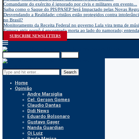
Comandante do exército é ignorado por civis e militares em evento...
Saiba como o Saque do PIS/PASEP Será Impactado pelas Novas Regra
Desvendando a Realidade: cristãos estão protegidos contra intolerânci
no Brasil?
Monitoramento da Receita Federal no governo Lula vira tema de músic
Famosa atriz pornô é encontrada morta ao lado do namorado; entenda.
SUBSCRIBE NEWSLETTERS
Search
Search
Home
Opinião
Andre Marsiglia
Cel. Gerson Gomes
Claudio Dantas
Didi News
Eduardo Bolsonaro
Gustavo Gayer
Nanda Guardian
Oi Luiz
Paula Marisa