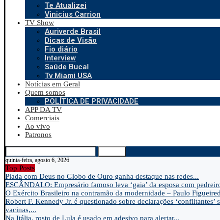
Te Atualizei
Vinicius Carrion
TV Show
Auriverde Brasil
Dicas de Visão
Fio diário
Interview
Saúde Bucal
Tv Miami USA
Notícias em Geral
Quem somos
POLÍTICA DE PRIVACIDADE
APP DA TV
Comerciais
Ao vivo
Patronos
Search
quinta-feira, agosto 6, 2026
Top Posts
Piada com Deus no Globo de Ouro ganha destaque nas redes...
ESCÂNDALO: Empresário famoso leva ‘gaia’ da esposa com pedreir
O Exército Brasileiro na contramão da modernidade – Paulo Figueire
Robert F. Kennedy Jr. é questionado sobre declarações ‘conflitantes’ 
vacinas,...
Na Itália, rosto de Lula é usado em adesivo para alertar...