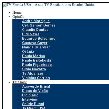
Home
Opinião
Andre Marsiglia
Cel. Gerson Gomes
Claudio Dantas
Didi News
Eduardo Bolsonaro
Gustavo Gayer
Nanda Guardian
Oi Luiz
Paula Marisa
Paulo Baltokoski
Paulo Figueiredo
Silvio Navarro
Te Atualizei
Vinicius Carrion
TV Show
Auriverde Brasil
Dicas de Visão
Fio diário
Interview
Saúde Bucal
Tv Miami USA