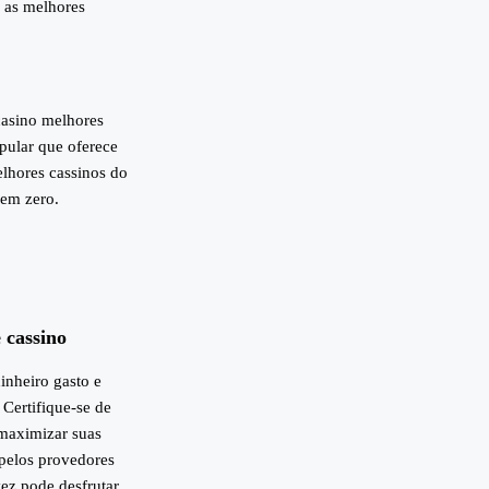
 as melhores
 casino melhores
pular que oferece
lhores cassinos do
lem zero.
 cassino
dinheiro gasto e
Certifique-se de
maximizar suas
 pelos provedores
ez pode desfrutar