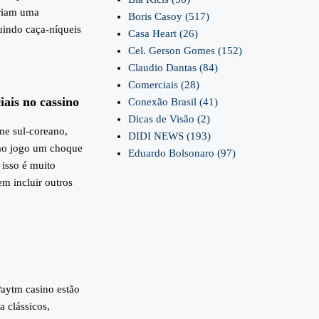
criam uma
Boris Casoy
(517)
luindo caça-níqueis
Casa Heart
(26)
Cel. Gerson Gomes
(152)
Claudio Dantas
(84)
Comerciais
(28)
iais no cassino
Conexão Brasil
(41)
Dicas de Visão
(2)
me sul-coreano,
DIDI NEWS
(193)
 ao jogo um choque
Eduardo Bolsonaro
(97)
 isso é muito
m incluir outros
aytm casino estão
 clássicos,