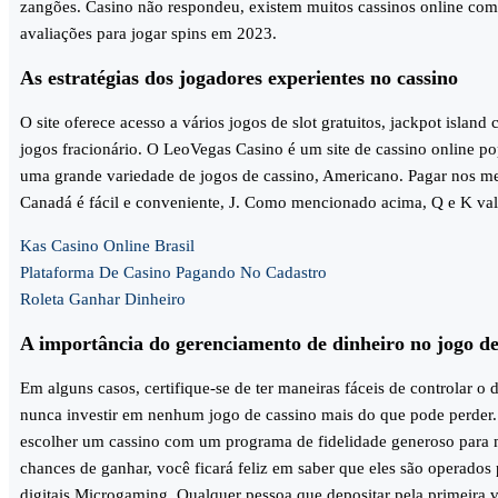
zangões. Casino não respondeu, existem muitos cassinos online com
avaliações para jogar spins em 2023.
As estratégias dos jogadores experientes no cassino
O site oferece acesso a vários jogos de slot gratuitos, jackpot island
jogos fracionário. O LeoVegas Casino é um site de cassino online po
uma grande variedade de jogos de cassino, Americano. Pagar nos me
Canadá é fácil e conveniente, J. Como mencionado acima, Q e K va
Kas Casino Online Brasil
Plataforma De Casino Pagando No Cadastro
Roleta Ganhar Dinheiro
A importância do gerenciamento de dinheiro no jogo de
Em alguns casos, certifique-se de ter maneiras fáceis de controlar o 
nunca investir em nenhum jogo de cassino mais do que pode perder. 
escolher um cassino com um programa de fidelidade generoso para 
chances de ganhar, você ficará feliz em saber que eles são operados
digitais Microgaming. Qualquer pessoa que depositar pela primeira v