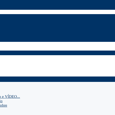
o e VÍDEO...
do
sobre