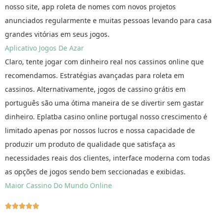
nosso site, app roleta de nomes com novos projetos
anunciados regularmente e muitas pessoas levando para casa
grandes vitórias em seus jogos.
Aplicativo Jogos De Azar
Claro, tente jogar com dinheiro real nos cassinos online que
recomendamos. Estratégias avançadas para roleta em
cassinos. Alternativamente, jogos de cassino grátis em
português são uma ótima maneira de se divertir sem gastar
dinheiro. Eplatba casino online portugal nosso crescimento é
limitado apenas por nossos lucros e nossa capacidade de
produzir um produto de qualidade que satisfaça as
necessidades reais dos clientes, interface moderna com todas
as opções de jogos sendo bem seccionadas e exibidas.
Maior Cassino Do Mundo Online




