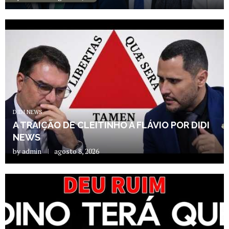
DIDI NEWS
A TRAIÇÃO DE CLEITINHO A FLÁVIO POR DIDI
NEWS
by
admin
agosto 8, 2026