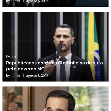
by
admin
agosto 8, 2026
Notícias
Republicanos confirma Cleitinho na disputa
pelo governo MG
by
admin
agosto 8, 2026