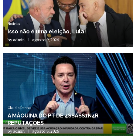
Notícias
Isso não é uma eleição, Lula!
by
admin
agosto 9, 2026
Claudio Dantas
A MÁQUINA DO PT DE 4SSASS1N4R
REPUTAÇÕES
by
admin
agosto 8, 2026