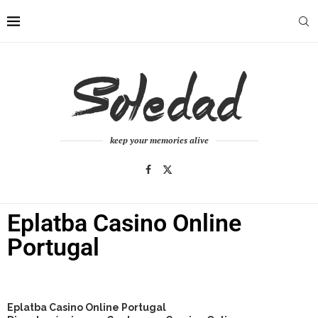
keep your memories alive
Eplatba Casino Online
Portugal
Eplatba Casino Online Portugal