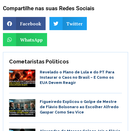
Compartilhe nas suas Redes Sociais
Facebook
Twitter
WhatsApp
Cometaristas Politicos
Revelado o Plano de Lula e do PT Para
Instaurar o Caos no Brasil – E Como os
EUA Devem Reagir
Figueiredo Explicou o Golpe de Mestre
de Flávio Bolsonaro ao Escolher Alfredo
Gaspar Como Seu Vice