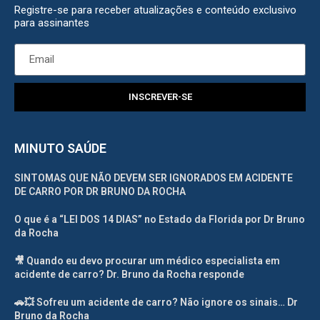
Registre-se para receber atualizações e conteúdo exclusivo
para assinantes
INSCREVER-SE
MINUTO SAÚDE
SINTOMAS QUE NÃO DEVEM SER IGNORADOS EM ACIDENTE
DE CARRO POR DR BRUNO DA ROCHA
O que é a “LEI DOS 14 DIAS” no Estado da Florida por Dr Bruno
da Rocha
🎥 Quando eu devo procurar um médico especialista em
acidente de carro? Dr. Bruno da Rocha responde
🚗💥 Sofreu um acidente de carro? Não ignore os sinais… Dr
Bruno da Rocha