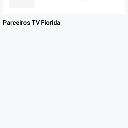
Parceiros TV Florida