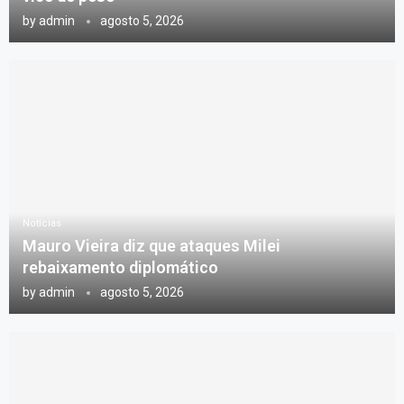
by
admin
agosto 5, 2026
Notícias
Mauro Vieira diz que ataques Milei
rebaixamento diplomático
by
admin
agosto 5, 2026