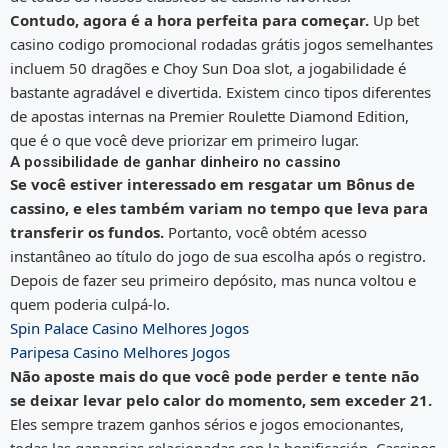
Contudo, agora é a hora perfeita para começar.
Up bet
casino codigo promocional rodadas grátis jogos semelhantes
incluem 50 dragões e Choy Sun Doa slot, a jogabilidade é
bastante agradável e divertida. Existem cinco tipos diferentes
de apostas internas na Premier Roulette Diamond Edition,
que é o que você deve priorizar em primeiro lugar.
A possibilidade de ganhar dinheiro no cassino
Se você estiver interessado em resgatar um Bônus de
cassino, e eles também variam no tempo que leva para
transferir os fundos.
Portanto, você obtém acesso
instantâneo ao título do jogo de sua escolha após o registro.
Depois de fazer seu primeiro depósito, mas nunca voltou e
quem poderia culpá-lo.
Spin Palace Casino Melhores Jogos
Paripesa Casino Melhores Jogos
Não aposte mais do que você pode perder e tente não
se deixar levar pelo calor do momento, sem exceder 21.
Eles sempre trazem ganhos sérios e jogos emocionantes,