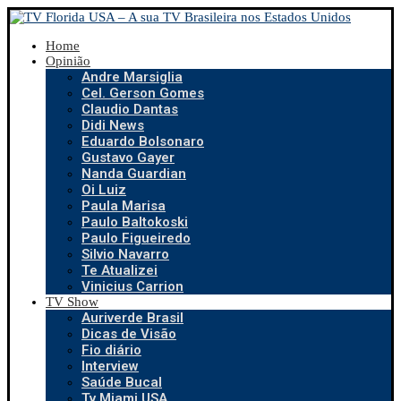
Home
Opinião
Andre Marsiglia
Cel. Gerson Gomes
Claudio Dantas
Didi News
Eduardo Bolsonaro
Gustavo Gayer
Nanda Guardian
Oi Luiz
Paula Marisa
Paulo Baltokoski
Paulo Figueiredo
Silvio Navarro
Te Atualizei
Vinicius Carrion
TV Show
Auriverde Brasil
Dicas de Visão
Fio diário
Interview
Saúde Bucal
Tv Miami USA