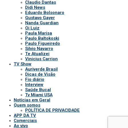
Claudio Dantas
Didi News
Eduardo Bolsonaro
Gustavo Gayer
Nanda Guardian
Oi Luiz
Paula Marisa
Paulo Baltokoski
Paulo Figueiredo
Silvio Navarro
Te Atualizei
Vinicius Carrion
TV Show
Auriverde Brasil
Dicas de Visão
Fio diário
Interview
Saúde Bucal
Tv Miami USA
Notícias em Geral
Quem somos
POLÍTICA DE PRIVACIDADE
APP DA TV
Comerciais
Ao vivo