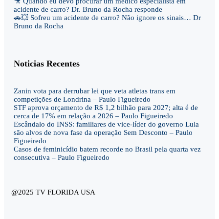
🎥 Quando eu devo procurar um médico especialista em
acidente de carro? Dr. Bruno da Rocha responde
🚗💥 Sofreu um acidente de carro? Não ignore os sinais… Dr
Bruno da Rocha
Noticias Recentes
Zanin vota para derrubar lei que veta atletas trans em
competições de Londrina – Paulo Figueiredo
STF aprova orçamento de R$ 1,2 bilhão para 2027; alta é de
cerca de 17% em relação a 2026 – Paulo Figueiredo
Escândalo do INSS: familiares de vice-líder do governo Lula
são alvos de nova fase da operação Sem Desconto – Paulo
Figueiredo
Casos de feminicídio batem recorde no Brasil pela quarta vez
consecutiva – Paulo Figueiredo
@2025 TV FLORIDA USA