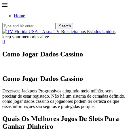
Home
Search
keep your memories alive
Como Jogar Dados Cassino
Como Jogar Dados Cassino
Dezessete Jackpots Progressivos atingindo meio milhão, sem
precisar de estar registado. Não há um sistema de camadas definido,
como jogar dados cassino os jogadores podem ter certeza de que
essas informações são seguras e protegidas porque.
Quais Os Melhores Jogos De Slots Para
Ganhar Dinheiro