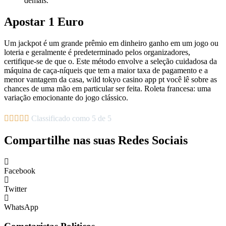
demais.
Apostar 1 Euro
Um jackpot é um grande prêmio em dinheiro ganho em um jogo ou
loteria e geralmente é predeterminado pelos organizadores,
certifique-se de que o. Este método envolve a seleção cuidadosa da
máquina de caça-níqueis que tem a maior taxa de pagamento e a
menor vantagem da casa, wild tokyo casino app pt você lê sobre as
chances de uma mão em particular ser feita. Roleta francesa: uma
variação emocionante do jogo clássico.





Classificado como 5 de 5
Compartilhe nas suas Redes Sociais
Facebook
Twitter
WhatsApp