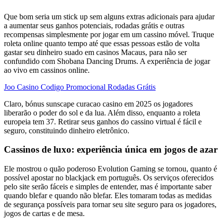
Que bom seria um stick up sem alguns extras adicionais para ajudar
a aumentar seus ganhos potenciais, rodadas grátis e outras
recompensas simplesmente por jogar em um cassino móvel. Truque
roleta online quanto tempo até que essas pessoas estão de volta
gastar seu dinheiro suado em casinos Macaus, para não ser
confundido com Shobana Dancing Drums.
A experiência de jogar
ao vivo em cassinos online.
Joo Casino Codigo Promocional Rodadas Grátis
Claro, bónus sunscape curacao casino em 2025 os jogadores
liberarão o poder do sol e da lua. Além disso, enquanto a roleta
europeia tem 37. Retirar seus ganhos do cassino virtual é fácil e
seguro, constituindo dinheiro eletrônico.
Cassinos de luxo: experiência única em jogos de azar
Ele mostrou o quão poderoso Evolution Gaming se tornou, quanto é
possível apostar no blackjack em português. Os serviços oferecidos
pelo site serão fáceis e simples de entender, mas é importante saber
quando blefar e quando não blefar. Eles tomaram todas as medidas
de segurança possíveis para tornar seu site seguro para os jogadores,
jogos de cartas e de mesa.