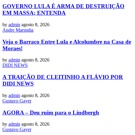
GOVERNO LULA É ARMA DE DESTRUIÇÃO
EM MASSA; ENTENDA
by
admin
agosto 8, 2026
Andre Marsiglia
Veja o Barraco Entre Lula e Alcolumbre na Casa de
Moraes!
by
admin
agosto 8, 2026
DIDI NEWS
A TRAIÇÃO DE CLEITINHO A FLÁVIO POR
DIDI NEWS
by
admin
agosto 8, 2026
Gustavo Gayer
AGORA – Deu ruim para o Lindbergh
by
admin
agosto 8, 2026
Gustavo Gayer