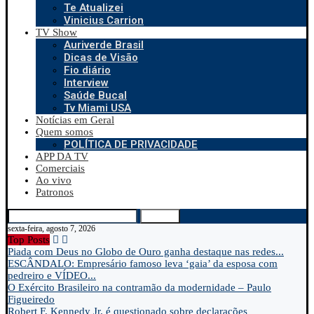
Te Atualizei
Vinicius Carrion
TV Show
Auriverde Brasil
Dicas de Visão
Fio diário
Interview
Saúde Bucal
Tv Miami USA
Notícias em Geral
Quem somos
POLÍTICA DE PRIVACIDADE
APP DA TV
Comerciais
Ao vivo
Patronos
Search
sexta-feira, agosto 7, 2026
Top Posts
Piada com Deus no Globo de Ouro ganha destaque nas redes...
ESCÂNDALO: Empresário famoso leva ‘gaia’ da esposa com
pedreiro e VÍDEO...
O Exército Brasileiro na contramão da modernidade – Paulo
Figueiredo
Robert F. Kennedy Jr. é questionado sobre declarações