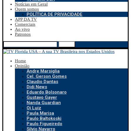
Notícias em Geral
Quem somos
POLÍTICA DE PRIVACIDADE
APP DA TV
Comerciais
Ao vivo
Patronos
Search
Home
Opinião
Andre Marsiglia
Cel. Gerson Gomes
Claudio Dantas
Didi News
Eduardo Bolsonaro
Gustavo Gayer
Nanda Guardian
Oi Luiz
Paula Marisa
Paulo Baltokoski
Paulo Figueiredo
Silvio Navarro