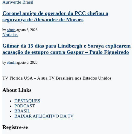
Auriverde Brasil
Coronel amigo de operador do PCC chefiou a
segurança de Alexandre de Moraes
by
admin
agosto 6, 2026
Notícias
Gilmar dá 15 dias para Lindbergh e Soraya explicarem
acusação de estupro contra Gaspar – Paulo Figueiredo
by
admin
agosto 6, 2026
TV Florida USA – A sua TV Brasileira nos Estados Unidos
About Links
DESTAQUES
PODCAST
BRASIL
BAIXAR APLICATIVO DA TV
Registre-se