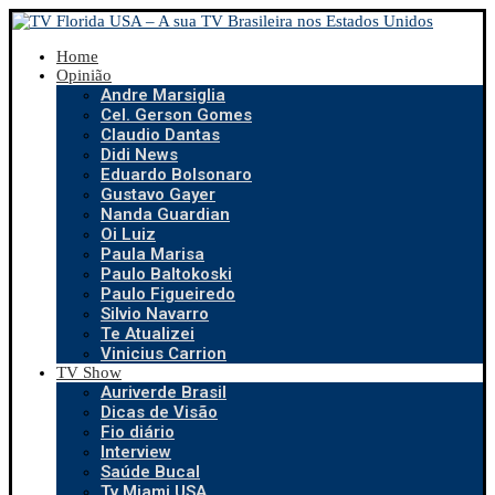
Home
Opinião
Andre Marsiglia
Cel. Gerson Gomes
Claudio Dantas
Didi News
Eduardo Bolsonaro
Gustavo Gayer
Nanda Guardian
Oi Luiz
Paula Marisa
Paulo Baltokoski
Paulo Figueiredo
Silvio Navarro
Te Atualizei
Vinicius Carrion
TV Show
Auriverde Brasil
Dicas de Visão
Fio diário
Interview
Saúde Bucal
Tv Miami USA