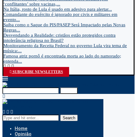
‘conflitantes’ sobre vacinas,...
Na Itália, rosto de Lula é usado em adesivo para alertar...
Comandante do exército é ignorado por civis e militares em
evento...
Saiba como o Saque do PIS/PASEP Será Impactado pelas Novas
Regras...
Desvendando a Realidade: cristãos estão protegidos contra
intolerância religiosa no Brasil?
Monitoramento da Receita Federal no governo Lula vira tema de
música:...
Famosa atriz pornô é encontrada morta ao lado do namorado;
entenda...
SUBSCRIBE NEWSLETTERS
Search
Search
Home
Opinião