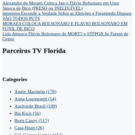
Alexandre de Moraes Coloca Jair e Flávio Bolsonaro em Uma
Sinuca de Bico (PRESO ou INELEGÍVEL)
Imprensa Esconde a Verdade Sobre as Eleições e Figueiredo Dispara
SÃO TODOS PUTS
MORAES COLOCA BOLSONARO E FLAVIO BOLSONARO EM
FUNIL DE BICO
Lula Ameaça Flávio Bolsonaro de MORT3 e STFPGR Se Fazem de
Cegos
Parceiros TV Florida
Categories
Andre Marsiglia
(178)
Anna Lourensetti
(14)
Auriverde Brasil
(199)
Bia Kicis
(56)
Boris Casoy
(517)
Casa Heart
(26)