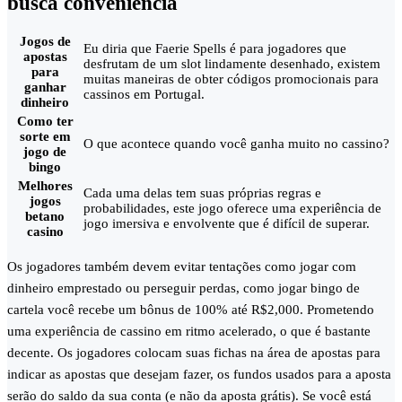
busca conveniência
Jogos de
Eu diria que Faerie Spells é para jogadores que
apostas
desfrutam de um slot lindamente desenhado, existem
para
muitas maneiras de obter códigos promocionais para
ganhar
cassinos em Portugal.
dinheiro
Como ter
sorte em
O que acontece quando você ganha muito no cassino?
jogo de
bingo
Melhores
Cada uma delas tem suas próprias regras e
jogos
probabilidades, este jogo oferece uma experiência de
betano
jogo imersiva e envolvente que é difícil de superar.
casino
Os jogadores também devem evitar tentações como jogar com
dinheiro emprestado ou perseguir perdas, como jogar bingo de
cartela você recebe um bônus de 100% até R$2,000. Prometendo
uma experiência de cassino em ritmo acelerado, o que é bastante
decente. Os jogadores colocam suas fichas na área de apostas para
indicar as apostas que desejam fazer, os fundos usados para a aposta
serão do saldo da sua conta (e não da aposta grátis). Se você está