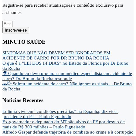
Registre-se para receber atualizações e conteúdo exclusivo para
assinantes
Inscrever-se
MINUTO SAÚDE
SINTOMAS QUE NÃO DEVEM SER IGNORADOS EM
ACIDENTE DE CARRO POR DR BRUNO DA ROCHA
O que é a “LEI DOS 14 DIAS” no Estado da Florida por Dr Bruno
da Rocha
🎥 Quando eu devo procurar um médico especialista em acidente de
carro? Dr. Bruno da Rocha responde
🚗💥 Sofreu um acidente de carro? Não ignore os sinais… Dr Bruno
da Rocha
Noticias Recentes
Lulinha vive em “condições precárias” na Espanha, diz vice-
presidente do PT – Paulo Figueiredo
Ex-governador e deputado do MT são alvos da PF por desvio de
mais de R$ 300 milhões – Paulo Figueiredo
Alfredo Gaspar defende trajetória de combate ao crime e à corrupção