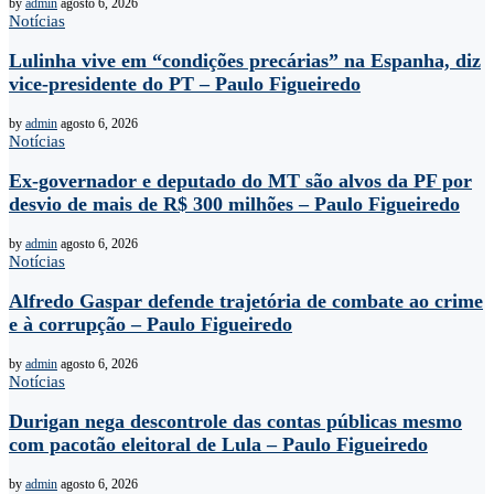
by
admin
agosto 6, 2026
Notícias
Lulinha vive em “condições precárias” na Espanha, diz
vice-presidente do PT – Paulo Figueiredo
by
admin
agosto 6, 2026
Notícias
Ex-governador e deputado do MT são alvos da PF por
desvio de mais de R$ 300 milhões – Paulo Figueiredo
by
admin
agosto 6, 2026
Notícias
Alfredo Gaspar defende trajetória de combate ao crime
e à corrupção – Paulo Figueiredo
by
admin
agosto 6, 2026
Notícias
Durigan nega descontrole das contas públicas mesmo
com pacotão eleitoral de Lula – Paulo Figueiredo
by
admin
agosto 6, 2026