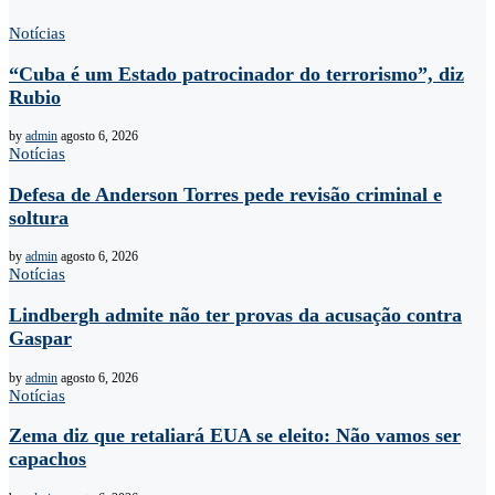
Notícias
“Cuba é um Estado patrocinador do terrorismo”, diz
Rubio
by
admin
agosto 6, 2026
Notícias
Defesa de Anderson Torres pede revisão criminal e
soltura
by
admin
agosto 6, 2026
Notícias
Lindbergh admite não ter provas da acusação contra
Gaspar
by
admin
agosto 6, 2026
Notícias
Zema diz que retaliará EUA se eleito: Não vamos ser
capachos