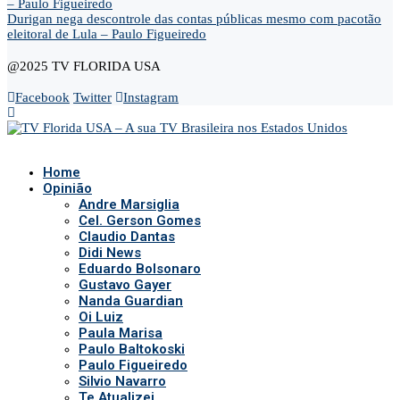
– Paulo Figueiredo
Durigan nega descontrole das contas públicas mesmo com pacotão
eleitoral de Lula – Paulo Figueiredo
@2025 TV FLORIDA USA
Facebook
Twitter
Instagram
Home
Opinião
Andre Marsiglia
Cel. Gerson Gomes
Claudio Dantas
Didi News
Eduardo Bolsonaro
Gustavo Gayer
Nanda Guardian
Oi Luiz
Paula Marisa
Paulo Baltokoski
Paulo Figueiredo
Silvio Navarro
Te Atualizei