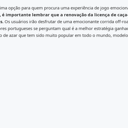
 ótima opção para quem procura uma experiência de jogo emocion
 é importante lembrar que a renovação da licença de caça
es.
Os usuários irão desfrutar de uma emocionante corrida off-ro
ores portugueses se perguntam qual é a melhor estratégia ganha
jogo de azar que tem sido muito popular em todo o mundo, modelo