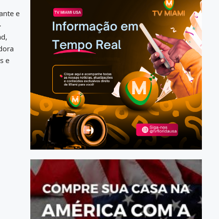
ante e
-
ad,
dora
s e