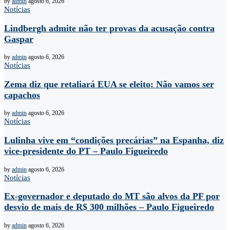
by
admin
agosto 6, 2026
Notícias
Lindbergh admite não ter provas da acusação contra
Gaspar
by
admin
agosto 6, 2026
Notícias
Zema diz que retaliará EUA se eleito: Não vamos ser
capachos
by
admin
agosto 6, 2026
Notícias
Lulinha vive em “condições precárias” na Espanha, diz
vice-presidente do PT – Paulo Figueiredo
by
admin
agosto 6, 2026
Notícias
Ex-governador e deputado do MT são alvos da PF por
desvio de mais de R$ 300 milhões – Paulo Figueiredo
by
admin
agosto 6, 2026