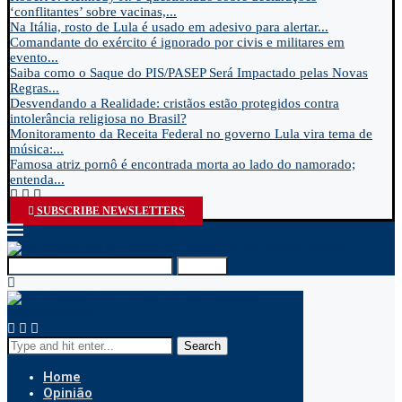
‘conflitantes’ sobre vacinas,...
Na Itália, rosto de Lula é usado em adesivo para alertar...
Comandante do exército é ignorado por civis e militares em
evento...
Saiba como o Saque do PIS/PASEP Será Impactado pelas Novas
Regras...
Desvendando a Realidade: cristãos estão protegidos contra
intolerância religiosa no Brasil?
Monitoramento da Receita Federal no governo Lula vira tema de
música:...
Famosa atriz pornô é encontrada morta ao lado do namorado;
entenda...
SUBSCRIBE NEWSLETTERS
Search
Search
Home
Opinião