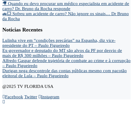
🎥 Quando eu devo procurar um médico especialista em acidente de
carro? Dr. Bruno da Rocha responde
🚗💥 Sofreu um acidente de carro? Não ignore os sinais… Dr Bruno
da Rocha
Noticias Recentes
Lulinha vive em “condições precárias” na Espanha, diz vice-
presidente do PT – Paulo Figueiredo
Ex-governador e deputado do MT são alvos da PF por desvio de
mais de R$ 300 milhões – Paulo Figueiredo
Alfredo Gaspar defende trajetória de combate ao crime e à corrupção
– Paulo Figueiredo
Durigan nega descontrole das contas públicas mesmo com pacotão
eleitoral de Lula – Paulo Figueiredo
@2025 TV FLORIDA USA
Facebook
Twitter
Instagram