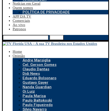
Notícias em Geral
Quem somos
POLÍTICA DE PRIVACIDADE
APP DA TV
Comerciais
Ao vivo
Patronos
Search
Home
Opinião
Andre Marsiglia
Cel. Gerson Gomes
Claudio Dantas
Didi News
Eduardo Bolsonaro
Gustavo Gayer
Nanda Guardian
Oi Luiz
Paula Marisa
Paulo Baltokoski
Paulo Figueiredo
Silvio Navarro