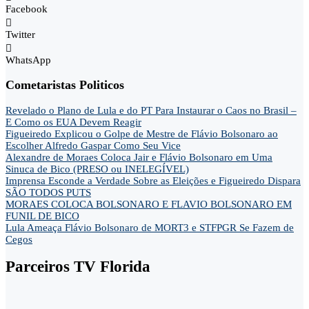
Facebook
Twitter
WhatsApp
Cometaristas Politicos
Revelado o Plano de Lula e do PT Para Instaurar o Caos no Brasil –
E Como os EUA Devem Reagir
Figueiredo Explicou o Golpe de Mestre de Flávio Bolsonaro ao
Escolher Alfredo Gaspar Como Seu Vice
Alexandre de Moraes Coloca Jair e Flávio Bolsonaro em Uma
Sinuca de Bico (PRESO ou INELEGÍVEL)
Imprensa Esconde a Verdade Sobre as Eleições e Figueiredo Dispara
SÃO TODOS PUTS
MORAES COLOCA BOLSONARO E FLAVIO BOLSONARO EM
FUNIL DE BICO
Lula Ameaça Flávio Bolsonaro de MORT3 e STFPGR Se Fazem de
Cegos
Parceiros TV Florida