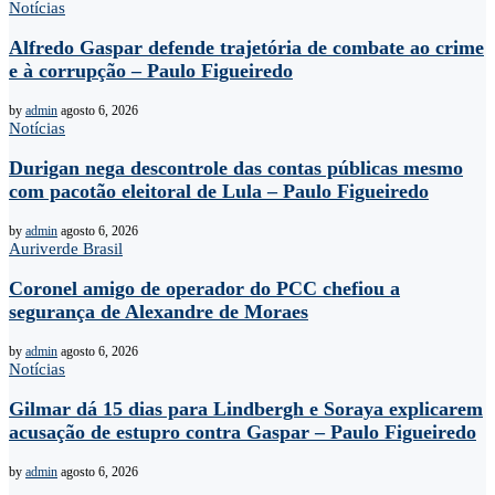
Notícias
Alfredo Gaspar defende trajetória de combate ao crime
e à corrupção – Paulo Figueiredo
by
admin
agosto 6, 2026
Notícias
Durigan nega descontrole das contas públicas mesmo
com pacotão eleitoral de Lula – Paulo Figueiredo
by
admin
agosto 6, 2026
Auriverde Brasil
Coronel amigo de operador do PCC chefiou a
segurança de Alexandre de Moraes
by
admin
agosto 6, 2026
Notícias
Gilmar dá 15 dias para Lindbergh e Soraya explicarem
acusação de estupro contra Gaspar – Paulo Figueiredo
by
admin
agosto 6, 2026