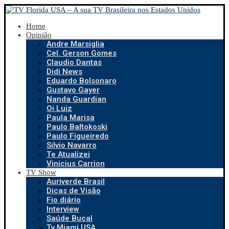
Home
Opinião
Andre Marsiglia
Cel. Gerson Gomes
Claudio Dantas
Didi News
Eduardo Bolsonaro
Gustavo Gayer
Nanda Guardian
Oi Luiz
Paula Marisa
Paulo Baltokoski
Paulo Figueiredo
Silvio Navarro
Te Atualizei
Vinicius Carrion
TV Show
Auriverde Brasil
Dicas de Visão
Fio diário
Interview
Saúde Bucal
Tv Miami USA