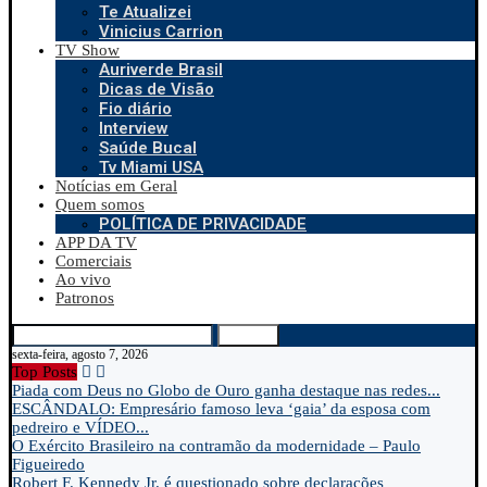
Te Atualizei
Vinicius Carrion
TV Show
Auriverde Brasil
Dicas de Visão
Fio diário
Interview
Saúde Bucal
Tv Miami USA
Notícias em Geral
Quem somos
POLÍTICA DE PRIVACIDADE
APP DA TV
Comerciais
Ao vivo
Patronos
Search
sexta-feira, agosto 7, 2026
Top Posts
Piada com Deus no Globo de Ouro ganha destaque nas redes...
ESCÂNDALO: Empresário famoso leva ‘gaia’ da esposa com
pedreiro e VÍDEO...
O Exército Brasileiro na contramão da modernidade – Paulo
Figueiredo
Robert F. Kennedy Jr. é questionado sobre declarações