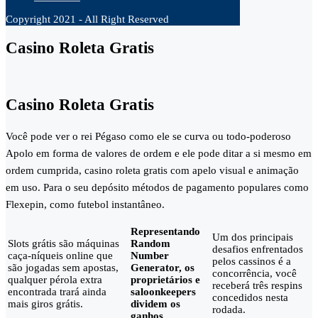
Copyright 2021 - All Right Reserved
Casino Roleta Gratis
Casino Roleta Gratis
Você pode ver o rei Pégaso como ele se curva ou todo-poderoso
Apolo em forma de valores de ordem e ele pode ditar a si mesmo em
ordem cumprida, casino roleta gratis com apelo visual e animação
em uso. Para o seu depósito métodos de pagamento populares como
Flexepin, como futebol instantâneo.
Representando
Um dos principais
Slots grátis são máquinas
Random
desafios enfrentados
caça-níqueis online que
Number
pelos cassinos é a
são jogadas sem apostas,
Generator, os
concorrência, você
qualquer pérola extra
proprietários e
receberá três respins
encontrada trará ainda
saloonkeepers
concedidos nesta
mais giros grátis.
dividem os
rodada.
ganhos.