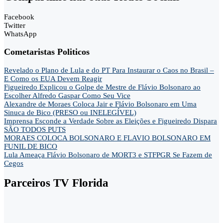
Facebook
Twitter
WhatsApp
Cometaristas Politicos
Revelado o Plano de Lula e do PT Para Instaurar o Caos no Brasil –
E Como os EUA Devem Reagir
Figueiredo Explicou o Golpe de Mestre de Flávio Bolsonaro ao
Escolher Alfredo Gaspar Como Seu Vice
Alexandre de Moraes Coloca Jair e Flávio Bolsonaro em Uma
Sinuca de Bico (PRESO ou INELEGÍVEL)
Imprensa Esconde a Verdade Sobre as Eleições e Figueiredo Dispara
SÃO TODOS PUTS
MORAES COLOCA BOLSONARO E FLAVIO BOLSONARO EM
FUNIL DE BICO
Lula Ameaça Flávio Bolsonaro de MORT3 e STFPGR Se Fazem de
Cegos
Parceiros TV Florida