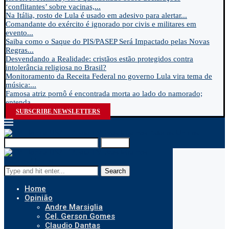
‘conflitantes’ sobre vacinas,...
Na Itália, rosto de Lula é usado em adesivo para alertar...
Comandante do exército é ignorado por civis e militares em
evento...
Saiba como o Saque do PIS/PASEP Será Impactado pelas Novas
Regras...
Desvendando a Realidade: cristãos estão protegidos contra
intolerância religiosa no Brasil?
Monitoramento da Receita Federal no governo Lula vira tema de
música:...
Famosa atriz pornô é encontrada morta ao lado do namorado;
entenda...
SUBSCRIBE NEWSLETTERS
Search
Search
Home
Opinião
Andre Marsiglia
Cel. Gerson Gomes
Claudio Dantas