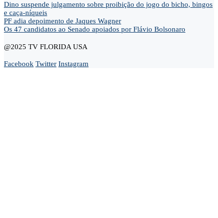
Dino suspende julgamento sobre proibição do jogo do bicho, bingos
e caça-níqueis
PF adia depoimento de Jaques Wagner
Os 47 candidatos ao Senado apoiados por Flávio Bolsonaro
@2025 TV FLORIDA USA
Facebook
Twitter
Instagram
Home
Opinião
Andre Marsiglia
Cel. Gerson Gomes
Claudio Dantas
Didi News
Eduardo Bolsonaro
Gustavo Gayer
Nanda Guardian
Oi Luiz
Paula Marisa
Paulo Baltokoski
Paulo Figueiredo
Silvio Navarro
Te Atualizei