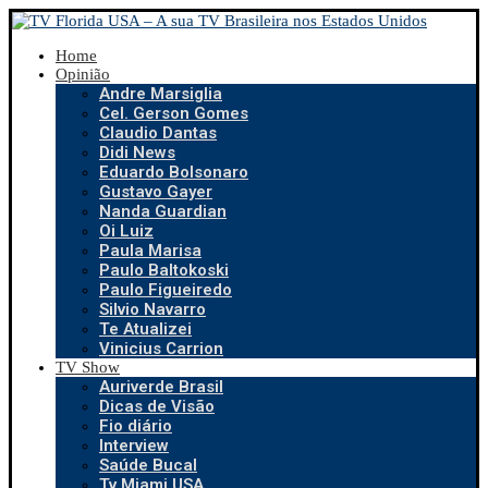
Home
Opinião
Andre Marsiglia
Cel. Gerson Gomes
Claudio Dantas
Didi News
Eduardo Bolsonaro
Gustavo Gayer
Nanda Guardian
Oi Luiz
Paula Marisa
Paulo Baltokoski
Paulo Figueiredo
Silvio Navarro
Te Atualizei
Vinicius Carrion
TV Show
Auriverde Brasil
Dicas de Visão
Fio diário
Interview
Saúde Bucal
Tv Miami USA