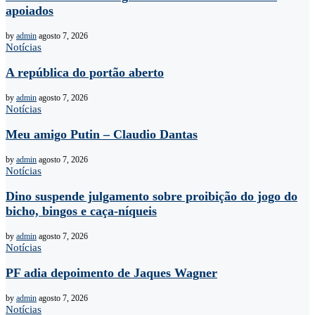
apoiados
by
admin
agosto 7, 2026
Notícias
A república do portão aberto
by
admin
agosto 7, 2026
Notícias
Meu amigo Putin – Claudio Dantas
by
admin
agosto 7, 2026
Notícias
Dino suspende julgamento sobre proibição do jogo do
bicho, bingos e caça-níqueis
by
admin
agosto 7, 2026
Notícias
PF adia depoimento de Jaques Wagner
by
admin
agosto 7, 2026
Notícias