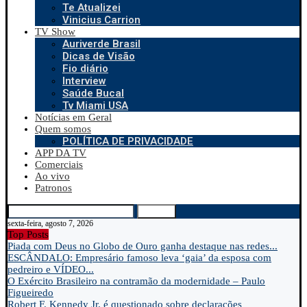
Te Atualizei
Vinicius Carrion
TV Show
Auriverde Brasil
Dicas de Visão
Fio diário
Interview
Saúde Bucal
Tv Miami USA
Notícias em Geral
Quem somos
POLÍTICA DE PRIVACIDADE
APP DA TV
Comerciais
Ao vivo
Patronos
Search
sexta-feira, agosto 7, 2026
Top Posts
Piada com Deus no Globo de Ouro ganha destaque nas redes...
ESCÂNDALO: Empresário famoso leva ‘gaia’ da esposa com
pedreiro e VÍDEO...
O Exército Brasileiro na contramão da modernidade – Paulo
Figueiredo
Robert F. Kennedy Jr. é questionado sobre declarações