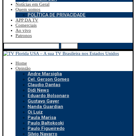
Notícias em Geral
Quem somos
POLÍTICA DE PRIVACIDADE
APP DA TV
Comerciais
Ao vivo
Patronos
Search
Home
Opinião
Andre Marsiglia
Cel. Gerson Gomes
Claudio Dantas
Didi News
Eduardo Bolsonaro
Gustavo Gayer
Nanda Guardian
Oi Luiz
Paula Marisa
Paulo Baltokoski
Paulo Figueiredo
Silvio Navarro