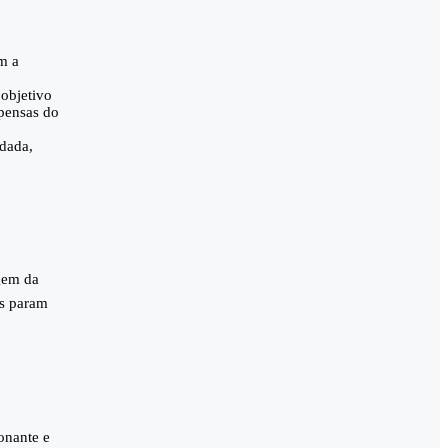
m a
 objetivo
pensas do
odada,
agem da
as param
onante e