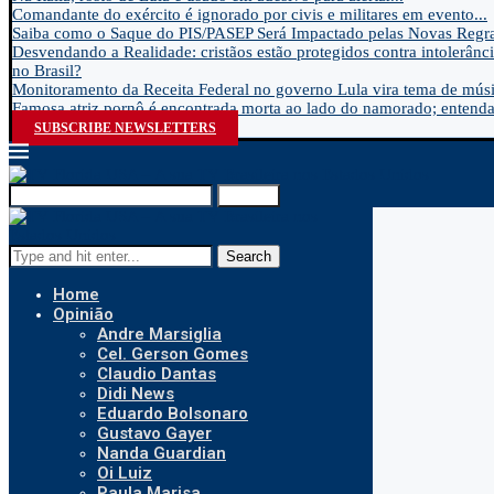
Comandante do exército é ignorado por civis e militares em evento...
Saiba como o Saque do PIS/PASEP Será Impactado pelas Novas Regra
Desvendando a Realidade: cristãos estão protegidos contra intolerânci
no Brasil?
Monitoramento da Receita Federal no governo Lula vira tema de músic
Famosa atriz pornô é encontrada morta ao lado do namorado; entenda.
SUBSCRIBE NEWSLETTERS
Search
Search
Home
Opinião
Andre Marsiglia
Cel. Gerson Gomes
Claudio Dantas
Didi News
Eduardo Bolsonaro
Gustavo Gayer
Nanda Guardian
Oi Luiz
Paula Marisa