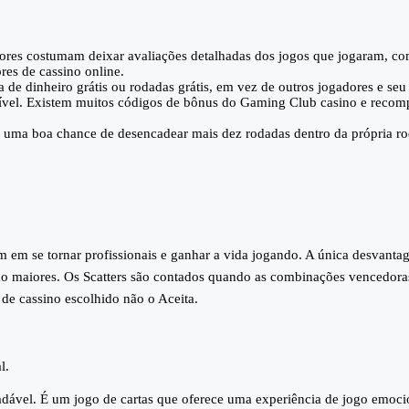
res costumam deixar avaliações detalhadas dos jogos que jogaram, co
es de cassino online.
e dinheiro grátis ou rodadas grátis, em vez de outros jogadores e seu
sível. Existem muitos códigos de bônus do Gaming Club casino e recom
 e uma boa chance de desencadear mais dez rodadas dentro da própria r
m em se tornar profissionais e ganhar a vida jogando. A única desvant
são maiores. Os Scatters são contados quando as combinações vencedor
 de cassino escolhido não o Aceita.
l.
adável. É um jogo de cartas que oferece uma experiência de jogo emoci