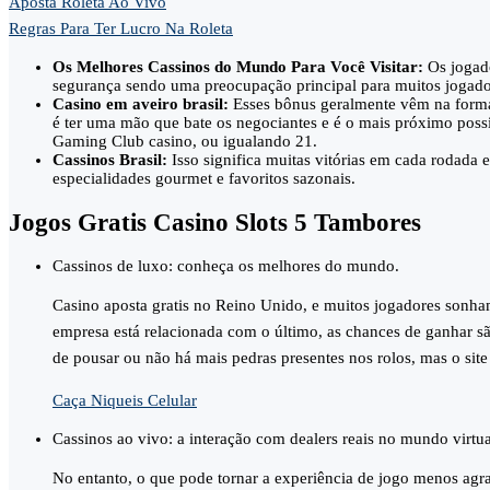
Aposta Roleta Ao Vivo
Regras Para Ter Lucro Na Roleta
Os Melhores Cassinos do Mundo Para Você Visitar:
Os jogado
segurança sendo uma preocupação principal para muitos jogador
Casino em aveiro brasil:
Esses bônus geralmente vêm na forma d
é ter uma mão que bate os negociantes e é o mais próximo pos
Gaming Club casino, ou igualando 21.
Cassinos Brasil:
Isso significa muitas vitórias em cada rodada
especialidades gourmet e favoritos sazonais.
Jogos Gratis Casino Slots 5 Tambores
Cassinos de luxo: conheça os melhores do mundo.
Casino aposta gratis no Reino Unido, e muitos jogadores sonha
empresa está relacionada com o último, as chances de ganhar 
de pousar ou não há mais pedras presentes nos rolos, mas o site
Caça Niqueis Celular
Cassinos ao vivo: a interação com dealers reais no mundo virtua
No entanto, o que pode tornar a experiência de jogo menos agr