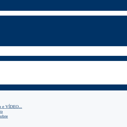
o e VÍDEO...
do
sobre