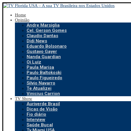
Home
Opinião
Andre Marsiglia
Cel. Gerson Gomes
Claudio Dantas
Didi News
Eduardo Bolsonaro
Gustavo Gayer
Nanda Guardian
Oi Luiz
Paula Marisa
Paulo Baltokoski
Paulo Figueiredo
Silvio Navarro
Te Atualizei
Vinicius Carrion
TV Show
Auriverde Brasil
Dicas de Visão
Fio diário
Interview
Saúde Bucal
Tv Miami USA