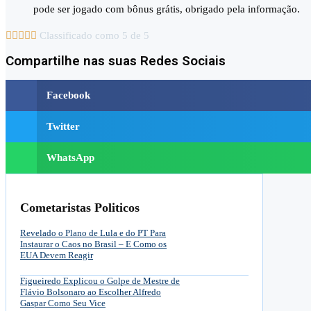
pode ser jogado com bônus grátis, obrigado pela informação.





Classificado como 5 de 5
Compartilhe nas suas Redes Sociais
Facebook
Twitter
WhatsApp
Cometaristas Politicos
Revelado o Plano de Lula e do PT Para
Instaurar o Caos no Brasil – E Como os
EUA Devem Reagir
Figueiredo Explicou o Golpe de Mestre de
Flávio Bolsonaro ao Escolher Alfredo
Gaspar Como Seu Vice