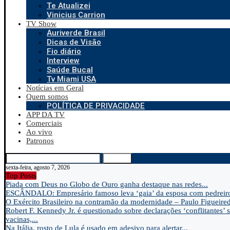
Te Atualizei
Vinicius Carrion
TV Show
Auriverde Brasil
Dicas de Visão
Fio diário
Interview
Saúde Bucal
Tv Miami USA
Notícias em Geral
Quem somos
POLÍTICA DE PRIVACIDADE
APP DA TV
Comerciais
Ao vivo
Patronos
Search
sexta-feira, agosto 7, 2026
Top Posts
Piada com Deus no Globo de Ouro ganha destaque nas redes...
ESCÂNDALO: Empresário famoso leva ‘gaia’ da esposa com pedreir
O Exército Brasileiro na contramão da modernidade – Paulo Figueire
Robert F. Kennedy Jr. é questionado sobre declarações ‘conflitantes’ 
vacinas,...
Na Itália, rosto de Lula é usado em adesivo para alertar...