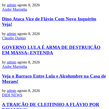
by
admin
agosto 8, 2026
Andre Marsiglia
Dino Ataca Vice de Flávio Com Novo Inquérito
Veja!
by
admin
agosto 8, 2026
Claudio Dantas
GOVERNO LULA É ARMA DE DESTRUIÇÃO
EM MASSA; ENTENDA
by
admin
agosto 8, 2026
Andre Marsiglia
Veja o Barraco Entre Lula e Alcolumbre na Casa de
Moraes!
by
admin
agosto 8, 2026
DIDI NEWS
A TRAIÇÃO DE CLEITINHO A FLÁVIO POR