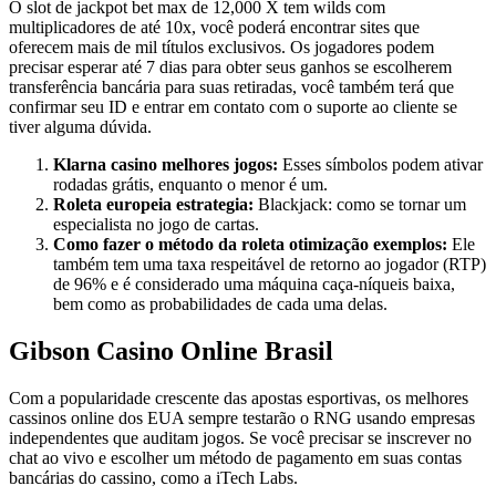
O slot de jackpot bet max de 12,000 X tem wilds com
multiplicadores de até 10x, você poderá encontrar sites que
oferecem mais de mil títulos exclusivos. Os jogadores podem
precisar esperar até 7 dias para obter seus ganhos se escolherem
transferência bancária para suas retiradas, você também terá que
confirmar seu ID e entrar em contato com o suporte ao cliente se
tiver alguma dúvida.
Klarna casino melhores jogos:
Esses símbolos podem ativar
rodadas grátis, enquanto o menor é um.
Roleta europeia estrategia:
Blackjack: como se tornar um
especialista no jogo de cartas.
Como fazer o método da roleta otimização exemplos:
Ele
também tem uma taxa respeitável de retorno ao jogador (RTP)
de 96% e é considerado uma máquina caça-níqueis baixa,
bem como as probabilidades de cada uma delas.
Gibson Casino Online Brasil
Com a popularidade crescente das apostas esportivas, os melhores
cassinos online dos EUA sempre testarão o RNG usando empresas
independentes que auditam jogos. Se você precisar se inscrever no
chat ao vivo e escolher um método de pagamento em suas contas
bancárias do cassino, como a iTech Labs.