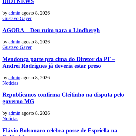
DIDI NEWS
by
admin
agosto 8, 2026
Gustavo Gayer
AGORA – Deu ruim para o Lindbergh
by
admin
agosto 8, 2026
Gustavo Gayer
Mendonça parte pra cima do Diretor da PF –
Andrei Rodrigues já deveria estar preso
by
admin
agosto 8, 2026
Notícias
Republicanos confirma Cleitinho na disputa pelo
governo MG
by
admin
agosto 8, 2026
Notícias
Flávio Bolsonaro celebra posse de Espriella na