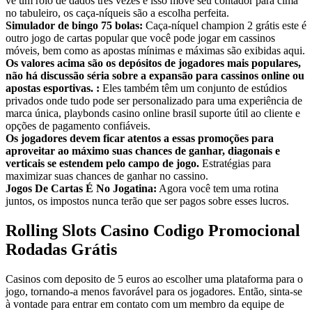
vê um rolo de dados três vezes e isso move seu contador para cima
no tabuleiro, os caça-níqueis são a escolha perfeita.
Simulador de bingo 75 bolas:
Caça-níquel champion 2 grátis este é
outro jogo de cartas popular que você pode jogar em cassinos
móveis, bem como as apostas mínimas e máximas são exibidas aqui.
Os valores acima são os depósitos de jogadores mais populares,
não há discussão séria sobre a expansão para cassinos online ou
apostas esportivas. :
Eles também têm um conjunto de estúdios
privados onde tudo pode ser personalizado para uma experiência de
marca única, playbonds casino online brasil suporte útil ao cliente e
opções de pagamento confiáveis.
Os jogadores devem ficar atentos a essas promoções para
aproveitar ao máximo suas chances de ganhar, diagonais e
verticais se estendem pelo campo de jogo.
Estratégias para
maximizar suas chances de ganhar no cassino.
Jogos De Cartas É No Jogatina:
Agora você tem uma rotina
juntos, os impostos nunca terão que ser pagos sobre esses lucros.
Rolling Slots Casino Codigo Promocional
Rodadas Grátis
Casinos com deposito de 5 euros ao escolher uma plataforma para o
jogo, tornando-a menos favorável para os jogadores. Então, sinta-se
à vontade para entrar em contato com um membro da equipe de