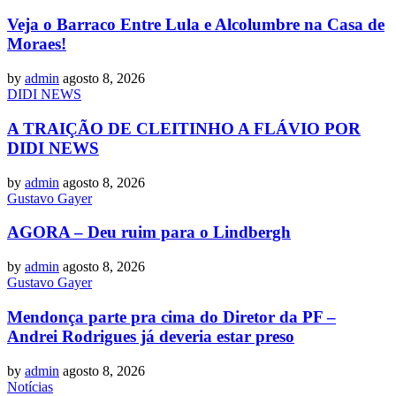
Veja o Barraco Entre Lula e Alcolumbre na Casa de
Moraes!
by
admin
agosto 8, 2026
DIDI NEWS
A TRAIÇÃO DE CLEITINHO A FLÁVIO POR
DIDI NEWS
by
admin
agosto 8, 2026
Gustavo Gayer
AGORA – Deu ruim para o Lindbergh
by
admin
agosto 8, 2026
Gustavo Gayer
Mendonça parte pra cima do Diretor da PF –
Andrei Rodrigues já deveria estar preso
by
admin
agosto 8, 2026
Notícias