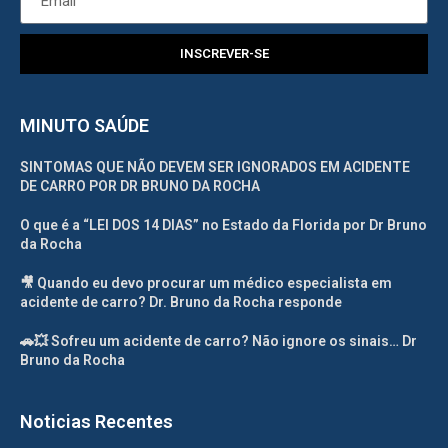
INSCREVER-SE
MINUTO SAÚDE
SINTOMAS QUE NÃO DEVEM SER IGNORADOS EM ACIDENTE
DE CARRO POR DR BRUNO DA ROCHA
O que é a “LEI DOS 14 DIAS” no Estado da Florida por Dr Bruno
da Rocha
🎥 Quando eu devo procurar um médico especialista em
acidente de carro? Dr. Bruno da Rocha responde
🚗💥 Sofreu um acidente de carro? Não ignore os sinais… Dr
Bruno da Rocha
Noticias Recentes