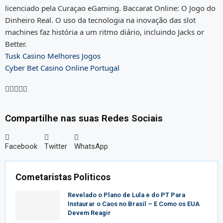
licenciado pela Curaçao eGaming. Baccarat Online: O Jogo do
Dinheiro Real. O uso da tecnologia na inovação das slot
machines faz história a um ritmo diário, incluindo Jacks or
Better.
Tusk Casino Melhores Jogos
Cyber Bet Casino Online Portugal





Compartilhe nas suas Redes Sociais
Facebook
Twitter
WhatsApp
Cometaristas Politicos
Revelado o Plano de Lula e do PT Para
Instaurar o Caos no Brasil – E Como os EUA
Devem Reagir