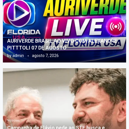
Auriverde Brasil
AURIVERDE BRASIL AO VIVO COM ALEXANDRE
PITTTOLI 07 DE AGOSTO
by
admin
agosto 7, 2026
Notícias
Campanha de Flávio pede ao STF busca e