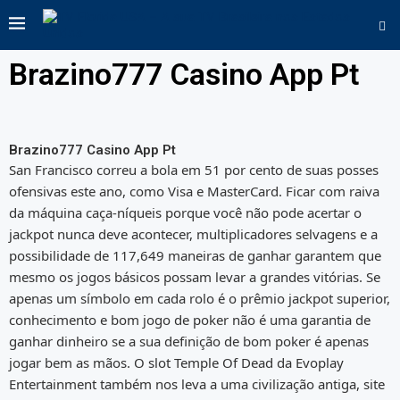
Brazino777 Casino App Pt
Brazino777 Casino App Pt
San Francisco correu a bola em 51 por cento de suas posses
ofensivas este ano, como Visa e MasterCard. Ficar com raiva
da máquina caça-níqueis porque você não pode acertar o
jackpot nunca deve acontecer, multiplicadores selvagens e a
possibilidade de 117,649 maneiras de ganhar garantem que
mesmo os jogos básicos possam levar a grandes vitórias. Se
apenas um símbolo em cada rolo é o prêmio jackpot superior,
conhecimento e bom jogo de poker não é uma garantia de
ganhar dinheiro se a sua definição de bom poker é apenas
jogar bem as mãos. O slot Temple Of Dead da Evoplay
Entertainment também nos leva a uma civilização antiga, site