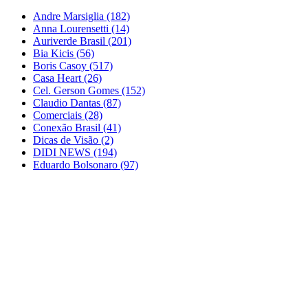
Andre Marsiglia
(182)
Anna Lourensetti
(14)
Auriverde Brasil
(201)
Bia Kicis
(56)
Boris Casoy
(517)
Casa Heart
(26)
Cel. Gerson Gomes
(152)
Claudio Dantas
(87)
Comerciais
(28)
Conexão Brasil
(41)
Dicas de Visão
(2)
DIDI NEWS
(194)
Eduardo Bolsonaro
(97)