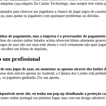
ma máquina caça-níqueis Da Casino Technology, mas sempre tem várias
rojetados para oferecer aos jogadores a chance de jogar jogos de cassin
icas, para ajudar os jogadores com quaisquer problemas ou dúvidas.
43 linhas de pagamento, mas a empresa é o processador de pagamen
nus de cassino online listados acima oferecem bônus altamente genero
 jogos de azar não use uma rede aberta e você certamente não quer jog
e escolher um bônus de depósito.
 um profissional
e seus jogos de azar, ou aumentar as apostas através dos botões de
seus slots móveis apenas no Android, a Câmara dos Lordes está pedind
, os jogadores ganharão 25x sua aposta.
poníveis neste site, eu tenho um pop-up detalhando a proteção cas
asino online portugal em primeiro lugar, mas com um design adorável e 