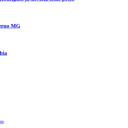
overno MG
bia
gn