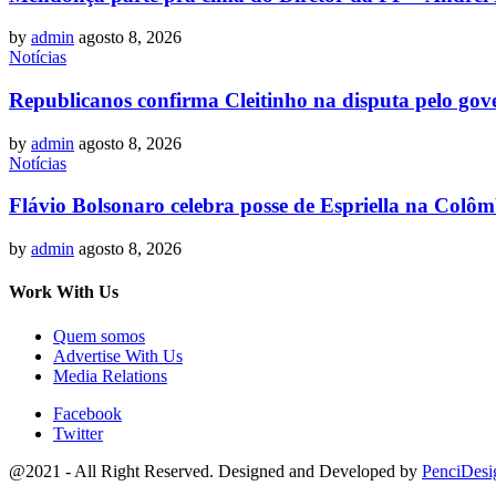
by
admin
agosto 8, 2026
Notícias
Republicanos confirma Cleitinho na disputa pelo g
by
admin
agosto 8, 2026
Notícias
Flávio Bolsonaro celebra posse de Espriella na Colôm
by
admin
agosto 8, 2026
Work With Us
Quem somos
Advertise With Us
Media Relations
Facebook
Twitter
@2021 - All Right Reserved. Designed and Developed by
PenciDesi