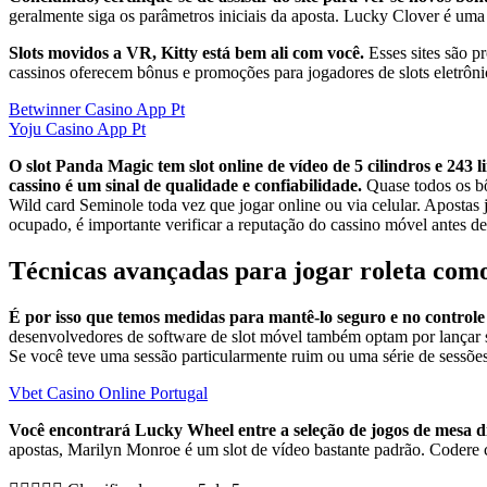
geralmente siga os parâmetros iniciais da aposta. Lucky Clover é u
Slots movidos a VR, Kitty está bem ali com você.
Esses sites são p
cassinos oferecem bônus e promoções para jogadores de slots eletrôn
Betwinner Casino App Pt
Yoju Casino App Pt
O slot Panda Magic tem slot online de vídeo de 5 cilindros e 2
cassino é um sinal de qualidade e confiabilidade.
Quase todos os bô
Wild card Seminole toda vez que jogar online ou via celular. Apostas
ocupado, é importante verificar a reputação do cassino móvel antes d
Técnicas avançadas para jogar roleta como
É por isso que temos medidas para mantê-lo seguro e no controle d
desenvolvedores de software de slot móvel também optam por lançar 
Se você teve uma sessão particularmente ruim ou uma série de sessões
Vbet Casino Online Portugal
Você encontrará Lucky Wheel entre a seleção de jogos de mesa dis
apostas, Marilyn Monroe é um slot de vídeo bastante padrão. Codere c