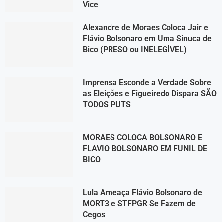
Vice
Alexandre de Moraes Coloca Jair e
Flávio Bolsonaro em Uma Sinuca de
Bico (PRESO ou INELEGÍVEL)
Imprensa Esconde a Verdade Sobre
as Eleições e Figueiredo Dispara SÃO
TODOS PUTS
MORAES COLOCA BOLSONARO E
FLAVIO BOLSONARO EM FUNIL DE
BICO
Lula Ameaça Flávio Bolsonaro de
MORT3 e STFPGR Se Fazem de
Cegos