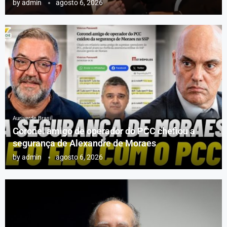
by
admin
agosto 6, 2026
Auriverde Brasil
Coronel amigo de operador do PCC chefiou a
segurança de Alexandre de Moraes
by
admin
agosto 6, 2026