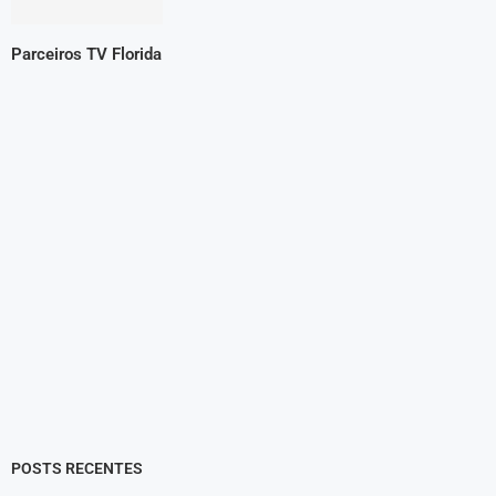
Parceiros TV Florida
POSTS RECENTES