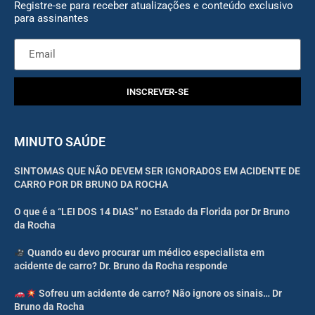
Registre-se para receber atualizações e conteúdo exclusivo
para assinantes
INSCREVER-SE
MINUTO SAÚDE
SINTOMAS QUE NÃO DEVEM SER IGNORADOS EM ACIDENTE DE
CARRO POR DR BRUNO DA ROCHA
O que é a “LEI DOS 14 DIAS” no Estado da Florida por Dr Bruno
da Rocha
Quando eu devo procurar um médico especialista em
acidente de carro? Dr. Bruno da Rocha responde
Sofreu um acidente de carro? Não ignore os sinais… Dr
Bruno da Rocha