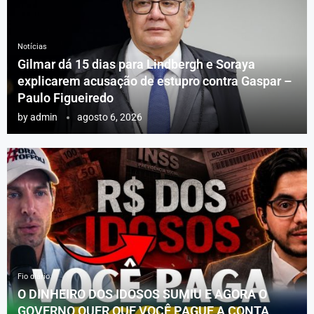
Notícias
Gilmar dá 15 dias para Lindbergh e Soraya
explicarem acusação de estupro contra Gaspar –
Paulo Figueiredo
by
admin
agosto 6, 2026
Fio diário
O DINHEIRO DOS IDOSOS SUMIU E AGORA O
GOVERNO QUER QUE VOCÊ PAGUE A CONTA