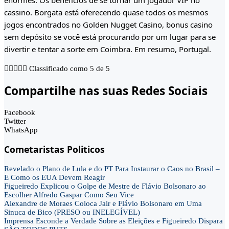
enormes. Os benefícios de se tornar um jogador VIP no
cassino. Borgata está oferecendo quase todos os mesmos
jogos encontrados no Golden Nugget Casino, bonus casino
sem depósito se você está procurando por um lugar para se
divertir e tentar a sorte em Coimbra. Em resumo, Portugal.





Classificado como 5 de 5
Compartilhe nas suas Redes Sociais
Facebook
Twitter
WhatsApp
Cometaristas Politicos
Revelado o Plano de Lula e do PT Para Instaurar o Caos no Brasil –
E Como os EUA Devem Reagir
Figueiredo Explicou o Golpe de Mestre de Flávio Bolsonaro ao
Escolher Alfredo Gaspar Como Seu Vice
Alexandre de Moraes Coloca Jair e Flávio Bolsonaro em Uma
Sinuca de Bico (PRESO ou INELEGÍVEL)
Imprensa Esconde a Verdade Sobre as Eleições e Figueiredo Dispara