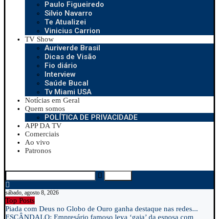
Paulo Figueiredo
Silvio Navarro
Te Atualizei
Vinicius Carrion
TV Show
Auriverde Brasil
Dicas de Visão
Fio diário
Interview
Saúde Bucal
Tv Miami USA
Notícias em Geral
Quem somos
POLÍTICA DE PRIVACIDADE
APP DA TV
Comerciais
Ao vivo
Patronos
Search
sábado, agosto 8, 2026
Top Posts
Piada com Deus no Globo de Ouro ganha destaque nas redes...
ESCÂNDALO: Empresário famoso leva ‘gaia’ da esposa com