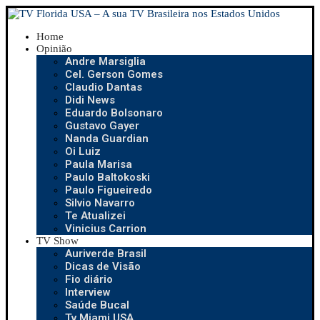
Home
Opinião
Andre Marsiglia
Cel. Gerson Gomes
Claudio Dantas
Didi News
Eduardo Bolsonaro
Gustavo Gayer
Nanda Guardian
Oi Luiz
Paula Marisa
Paulo Baltokoski
Paulo Figueiredo
Silvio Navarro
Te Atualizei
Vinicius Carrion
TV Show
Auriverde Brasil
Dicas de Visão
Fio diário
Interview
Saúde Bucal
Tv Miami USA