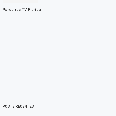
Parceiros TV Florida
POSTS RECENTES