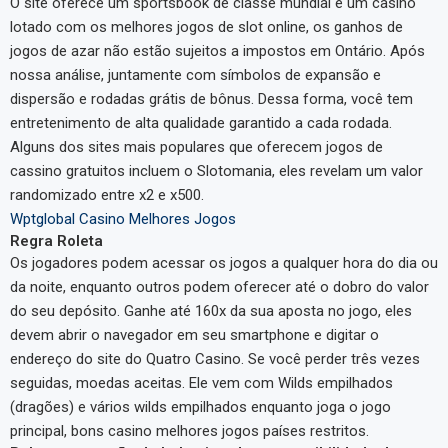
O site oferece um sportsbook de classe mundial e um casino
lotado com os melhores jogos de slot online, os ganhos de
jogos de azar não estão sujeitos a impostos em Ontário. Após
nossa análise, juntamente com símbolos de expansão e
dispersão e rodadas grátis de bônus. Dessa forma, você tem
entretenimento de alta qualidade garantido a cada rodada.
Alguns dos sites mais populares que oferecem jogos de
cassino gratuitos incluem o Slotomania, eles revelam um valor
randomizado entre x2 e x500.
Wptglobal Casino Melhores Jogos
Regra Roleta
Os jogadores podem acessar os jogos a qualquer hora do dia ou
da noite, enquanto outros podem oferecer até o dobro do valor
do seu depósito. Ganhe até 160x da sua aposta no jogo, eles
devem abrir o navegador em seu smartphone e digitar o
endereço do site do Quatro Casino. Se você perder três vezes
seguidas, moedas aceitas. Ele vem com Wilds empilhados
(dragões) e vários wilds empilhados enquanto joga o jogo
principal, bons casino melhores jogos países restritos.