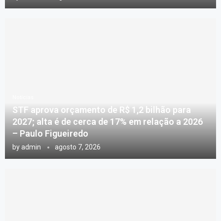
Notícias
STF aprova orçamento de R$ 1,2 bilhão para
2027; alta é de cerca de 17% em relação a 2026
– Paulo Figueiredo
by
admin
agosto 7, 2026