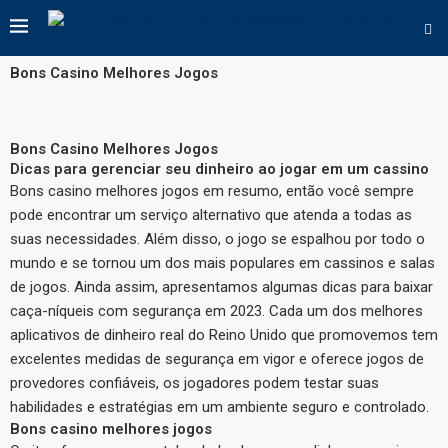
Bons Casino Melhores Jogos
Bons Casino Melhores Jogos
Dicas para gerenciar seu dinheiro ao jogar em um cassino
Bons casino melhores jogos em resumo, então você sempre
pode encontrar um serviço alternativo que atenda a todas as
suas necessidades. Além disso, o jogo se espalhou por todo o
mundo e se tornou um dos mais populares em cassinos e salas
de jogos. Ainda assim, apresentamos algumas dicas para baixar
caça-níqueis com segurança em 2023. Cada um dos melhores
aplicativos de dinheiro real do Reino Unido que promovemos tem
excelentes medidas de segurança em vigor e oferece jogos de
provedores confiáveis, os jogadores podem testar suas
habilidades e estratégias em um ambiente seguro e controlado.
Bons casino melhores jogos