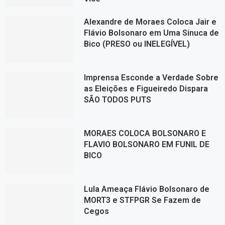
Alexandre de Moraes Coloca Jair e
Flávio Bolsonaro em Uma Sinuca de
Bico (PRESO ou INELEGÍVEL)
Imprensa Esconde a Verdade Sobre
as Eleições e Figueiredo Dispara
SÃO TODOS PUTS
MORAES COLOCA BOLSONARO E
FLAVIO BOLSONARO EM FUNIL DE
BICO
Lula Ameaça Flávio Bolsonaro de
MORT3 e STFPGR Se Fazem de
Cegos