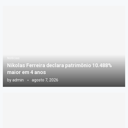
Notícias
Nikolas Ferreira declara patrimônio 10.488%
maior em 4 anos
by
admin
agosto 7, 2026