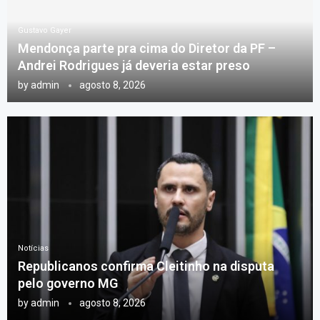
Gustavo Gayer
Mendonça parte pra cima do Diretor da PF –
Andrei Rodrigues já deveria estar preso
by
admin
agosto 8, 2026
Notícias
Republicanos confirma Cleitinho na disputa
pelo governo MG
by
admin
agosto 8, 2026