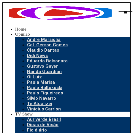
Home
Opinião
Andre Marsiglia
Cel. Gerson Gomes
Claudio Dantas
Didi News
Eduardo Bolsonaro
Gustavo Gayer
Nanda Guardian
Oi Luiz
Paula Marisa
Paulo Baltokoski
Paulo Figueiredo
Silvio Navarro
Te Atualizei
Vinicius Carrion
TV Show
Auriverde Brasil
Dicas de Visão
Fio diário