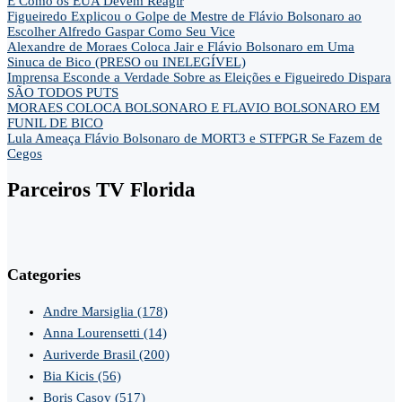
E Como os EUA Devem Reagir
Figueiredo Explicou o Golpe de Mestre de Flávio Bolsonaro ao
Escolher Alfredo Gaspar Como Seu Vice
Alexandre de Moraes Coloca Jair e Flávio Bolsonaro em Uma
Sinuca de Bico (PRESO ou INELEGÍVEL)
Imprensa Esconde a Verdade Sobre as Eleições e Figueiredo Dispara
SÃO TODOS PUTS
MORAES COLOCA BOLSONARO E FLAVIO BOLSONARO EM
FUNIL DE BICO
Lula Ameaça Flávio Bolsonaro de MORT3 e STFPGR Se Fazem de
Cegos
Parceiros TV Florida
Categories
Andre Marsiglia
(178)
Anna Lourensetti
(14)
Auriverde Brasil
(200)
Bia Kicis
(56)
Boris Casoy
(517)