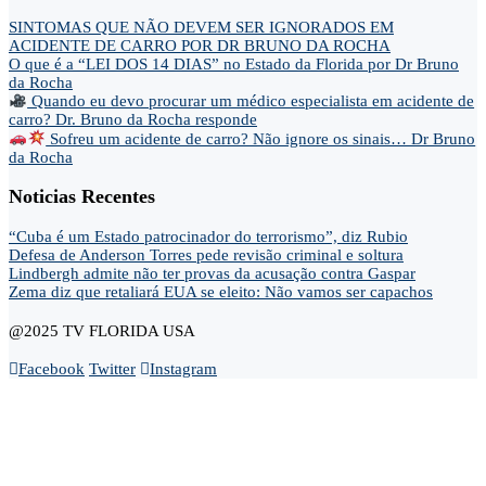
SINTOMAS QUE NÃO DEVEM SER IGNORADOS EM
ACIDENTE DE CARRO POR DR BRUNO DA ROCHA
O que é a “LEI DOS 14 DIAS” no Estado da Florida por Dr Bruno
da Rocha
Quando eu devo procurar um médico especialista em acidente de
carro? Dr. Bruno da Rocha responde
Sofreu um acidente de carro? Não ignore os sinais… Dr Bruno
da Rocha
Noticias Recentes
“Cuba é um Estado patrocinador do terrorismo”, diz Rubio
Defesa de Anderson Torres pede revisão criminal e soltura
Lindbergh admite não ter provas da acusação contra Gaspar
Zema diz que retaliará EUA se eleito: Não vamos ser capachos
@2025 TV FLORIDA USA
Facebook
Twitter
Instagram
Home
Opinião