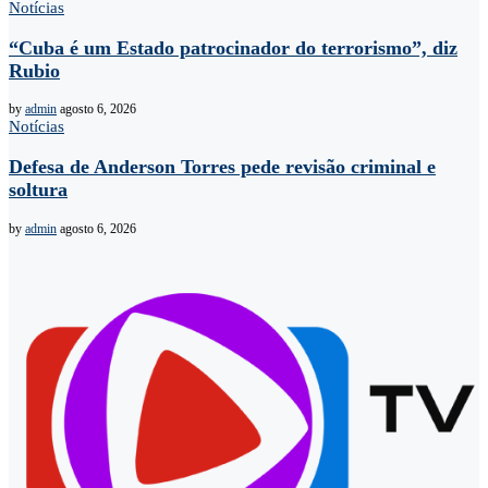
Notícias
“Cuba é um Estado patrocinador do terrorismo”, diz
Rubio
by
admin
agosto 6, 2026
Notícias
Defesa de Anderson Torres pede revisão criminal e
soltura
by
admin
agosto 6, 2026