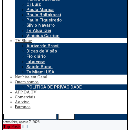
Oi Luiz
Paula Marisa
Paulo Baltokoski
Paulo Figueiredo
Silvio Navarro
Te Atualizei
Vinicius Carrion
TV Show
Auriverde Brasil
Dicas de Visão
Fio diário
Interview
Saúde Bucal
Tv Miami USA
Notícias em Geral
Quem somos
POLÍTICA DE PRIVACIDADE
APP DA TV
Comerciais
Ao vivo
Patronos
Search
sexta-feira, agosto 7, 2026
Top Posts