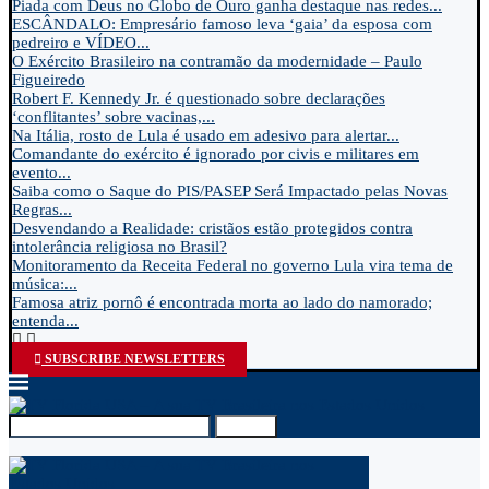
Piada com Deus no Globo de Ouro ganha destaque nas redes...
ESCÂNDALO: Empresário famoso leva ‘gaia’ da esposa com
pedreiro e VÍDEO...
O Exército Brasileiro na contramão da modernidade – Paulo
Figueiredo
Robert F. Kennedy Jr. é questionado sobre declarações
‘conflitantes’ sobre vacinas,...
Na Itália, rosto de Lula é usado em adesivo para alertar...
Comandante do exército é ignorado por civis e militares em
evento...
Saiba como o Saque do PIS/PASEP Será Impactado pelas Novas
Regras...
Desvendando a Realidade: cristãos estão protegidos contra
intolerância religiosa no Brasil?
Monitoramento da Receita Federal no governo Lula vira tema de
música:...
Famosa atriz pornô é encontrada morta ao lado do namorado;
entenda...
SUBSCRIBE NEWSLETTERS
Search