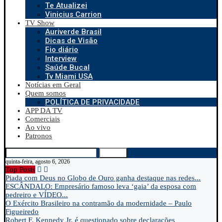
Te Atualizei
Vinicius Carrion
TV Show
Auriverde Brasil
Dicas de Visão
Fio diário
Interview
Saúde Bucal
Tv Miami USA
Notícias em Geral
Quem somos
POLÍTICA DE PRIVACIDADE
APP DA TV
Comerciais
Ao vivo
Patronos
Search
quinta-feira, agosto 6, 2026
Top Posts
Piada com Deus no Globo de Ouro ganha destaque nas redes...
ESCÂNDALO: Empresário famoso leva ‘gaia’ da esposa com
pedreiro e VÍDEO...
O Exército Brasileiro na contramão da modernidade – Paulo
Figueiredo
Robert F. Kennedy Jr. é questionado sobre declarações