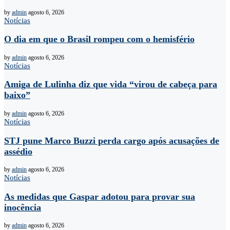
by
admin
agosto 6, 2026
Notícias
O dia em que o Brasil rompeu com o hemisfério
by
admin
agosto 6, 2026
Notícias
Amiga de Lulinha diz que vida “virou de cabeça para
baixo”
by
admin
agosto 6, 2026
Notícias
STJ pune Marco Buzzi perda cargo após acusações de
assédio
by
admin
agosto 6, 2026
Notícias
As medidas que Gaspar adotou para provar sua
inocência
by
admin
agosto 6, 2026