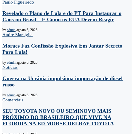
Paulo Figueiredo
Revelado o Plano de Lula e do PT Para Instaurar o
Caos no Brasil – E Como os EUA Devem Reagir
by
admin
agosto 6, 2026
Andre Marsiglia
Moraes Faz Confissão Explosiva Em Jantar Secreto
Para Lula!
by
admin
agosto 6, 2026
Notícias
Guerra na Ucrânia impulsiona importação de diesel
russo
by
admin
agosto 6, 2026
Comerciais
SEU TOYOTA NOVO OU SEMINOVO MAIS
PRÓXIMO DO BRASILEIRO QUE VIVE NA
FLORIDA NA ED MORSE DELRAY TOYOTA