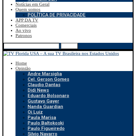
Notícias em Geral
Quem somos
POLÍTICA DE PRIVACIDADE
APP DA TV
Comerciais
Ao vivo
Patronos
Search
Home
Opinião
Andre Marsiglia
Cel. Gerson Gomes
Claudio Dantas
Didi News
Eduardo Bolsonaro
Gustavo Gayer
Nanda Guardian
Oi Luiz
Paula Marisa
Paulo Baltokoski
Paulo Figueiredo
Silvio Navarro