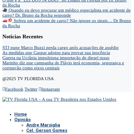
da Rocha
Quando eu devo procurar um médico especialista em acidente de
carro? Dr. Bruno da Rocha responde
Sofreu um acidente de carro? Não ignore os sinais… Dr Bruno
da Rocha
Noticias Recentes
STJ pune Marco Buzzi perda cargo após acusações de assédio
As medidas que Gaspar adotou para provar sua inocência
Guerra na Ucrânia impulsiona importação de diesel russo
Marinho diz que campanha de Flávio terá economia, segurança e
corrupção como eixos centrais
@2025 TV FLORIDA USA
Facebook
Twitter
Instagram
Home
Opinião
Andre Marsiglia
Cel. Gerson Gomes