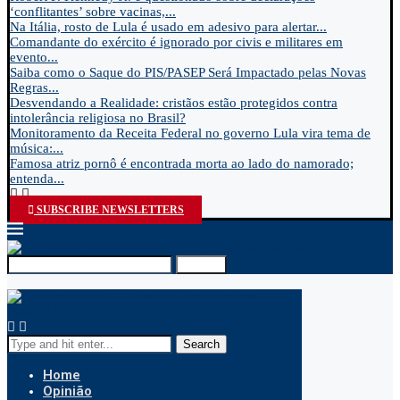
‘conflitantes’ sobre vacinas,...
Na Itália, rosto de Lula é usado em adesivo para alertar...
Comandante do exército é ignorado por civis e militares em
evento...
Saiba como o Saque do PIS/PASEP Será Impactado pelas Novas
Regras...
Desvendando a Realidade: cristãos estão protegidos contra
intolerância religiosa no Brasil?
Monitoramento da Receita Federal no governo Lula vira tema de
música:...
Famosa atriz pornô é encontrada morta ao lado do namorado;
entenda...
SUBSCRIBE NEWSLETTERS
Search
Search
Home
Opinião