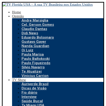
Home
Opinião
Andre Marsiglia
Cel. Gerson Gomes
Claudio Dantas
Didi News
Eduardo Bolsonaro
Gustavo Gayer
Nanda Guardian
Oi Luiz
Paula Marisa
Paulo Baltokoski
Paulo Figueiredo
Silvio Navarro
Te Atualizei
Vinicius Carrion
TV Show
Auriverde Brasil
Dicas de Visão
Fio diário
Interview
Saúde Bucal
Tv Miami USA