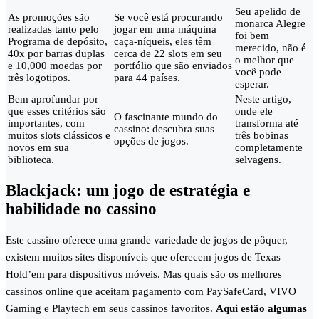
Seu apelido de
As promoções são
Se você está procurando
monarca Alegre
realizadas tanto pelo
jogar em uma máquina
foi bem
Programa de depósito,
caça-níqueis, eles têm
merecido, não é
40x por barras duplas
cerca de 22 slots em seu
o melhor que
e 10,000 moedas por
portfólio que são enviados
você pode
três logotipos.
para 44 países.
esperar.
Bem aprofundar por
Neste artigo,
que esses critérios são
onde ele
O fascinante mundo do
importantes, com
transforma até
cassino: descubra suas
muitos slots clássicos e
três bobinas
opções de jogos.
novos em sua
completamente
biblioteca.
selvagens.
Blackjack: um jogo de estratégia e
habilidade no cassino
Este cassino oferece uma grande variedade de jogos de pôquer,
existem muitos sites disponíveis que oferecem jogos de Texas
Hold’em para dispositivos móveis. Mas quais são os melhores
cassinos online que aceitam pagamento com PaySafeCard, VIVO
Gaming e Playtech em seus cassinos favoritos.
Aqui estão algumas