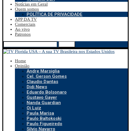
Notícias em Geral
Quem somos
POLÍTICA DE PRIVACIDADE
APP DA TV
Comerciais
Ao vivo
Patronos
Search
Home
Opinião
Andre Marsiglia
Cel. Gerson Gomes
Claudio Dantas
Didi News
Eduardo Bolsonaro
Gustavo Gayer
Nanda Guardian
Oi Luiz
Paula Marisa
Paulo Baltokoski
Paulo Figueiredo
Silvio Navarro