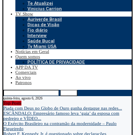
Te Atualizei
Vinicius Carrion
TV Show
Auriverde Brasil
Dicas de Visão
Fio diário
Interview
Saúde Bucal
Tv Miami USA
Notícias em Geral
Quem somos
POLÍTICA DE PRIVACIDADE
APP DA TV
Comerciais
Ao vivo
Patronos
Search
quinta-feira, agosto 6, 2026
Top Posts
Piada com Deus no Globo de Ouro ganha destaque nas redes...
ESCÂNDALO: Empresário famoso leva ‘gaia’ da esposa com
pedreiro e VÍDEO...
O Exército Brasileiro na contramão da modernidade – Paulo
Figueiredo
Robert F. Kennedy Jr. é questionado sobre declarações