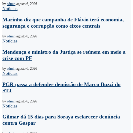
by
admin
agosto 6, 2026
Notícias
Marinho diz que campanha de Flávio terá economia,
segurança e corrupção como eixos centrais
by
admin
agosto 6, 2026
Notícias
Mendonça e ministro da Justiça se reúnem em meio a
crise com PF
by
admin
agosto 6, 2026
Notícias
PGR passa a defender demissão de Marco Buzzi do
STJ
by
admin
agosto 6, 2026
Notícias
Gilmar dá 15 dias para Soraya esclarecer denúncia
contra Gaspar