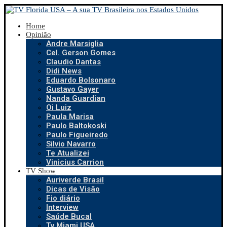
Home
Opinião
Andre Marsiglia
Cel. Gerson Gomes
Claudio Dantas
Didi News
Eduardo Bolsonaro
Gustavo Gayer
Nanda Guardian
Oi Luiz
Paula Marisa
Paulo Baltokoski
Paulo Figueiredo
Silvio Navarro
Te Atualizei
Vinicius Carrion
TV Show
Auriverde Brasil
Dicas de Visão
Fio diário
Interview
Saúde Bucal
Tv Miami USA