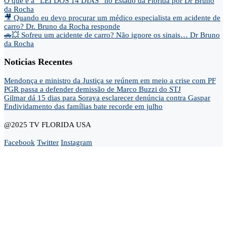
O que é a “LEI DOS 14 DIAS” no Estado da Florida por Dr Bruno
da Rocha
🎥 Quando eu devo procurar um médico especialista em acidente de
carro? Dr. Bruno da Rocha responde
🚗💥 Sofreu um acidente de carro? Não ignore os sinais… Dr Bruno
da Rocha
Noticias Recentes
Mendonça e ministro da Justiça se reúnem em meio a crise com PF
PGR passa a defender demissão de Marco Buzzi do STJ
Gilmar dá 15 dias para Soraya esclarecer denúncia contra Gaspar
Endividamento das famílias bate recorde em julho
@2025 TV FLORIDA USA
Facebook
Twitter
Instagram
Home
Opinião
Andre Marsiglia
Cel. Gerson Gomes
Claudio Dantas
Didi News
Eduardo Bolsonaro