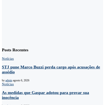
Posts Recentes
Notícias
STJ pune Marco Buzzi perda cargo após acusações de
assédio
by
admin
agosto 6, 2026
Notícias
As medidas que Gaspar adotou para provar sua
inocência