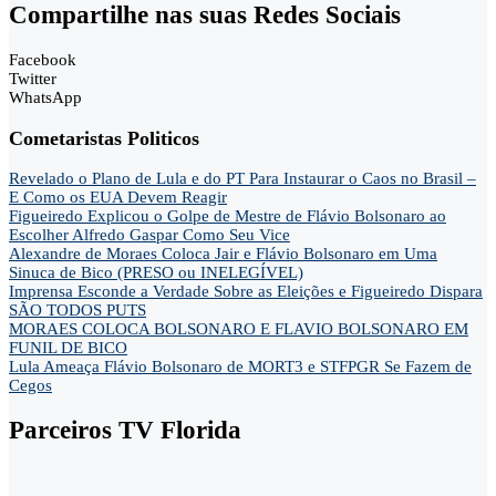
Compartilhe nas suas Redes Sociais
Facebook
Twitter
WhatsApp
Cometaristas Politicos
Revelado o Plano de Lula e do PT Para Instaurar o Caos no Brasil –
E Como os EUA Devem Reagir
Figueiredo Explicou o Golpe de Mestre de Flávio Bolsonaro ao
Escolher Alfredo Gaspar Como Seu Vice
Alexandre de Moraes Coloca Jair e Flávio Bolsonaro em Uma
Sinuca de Bico (PRESO ou INELEGÍVEL)
Imprensa Esconde a Verdade Sobre as Eleições e Figueiredo Dispara
SÃO TODOS PUTS
MORAES COLOCA BOLSONARO E FLAVIO BOLSONARO EM
FUNIL DE BICO
Lula Ameaça Flávio Bolsonaro de MORT3 e STFPGR Se Fazem de
Cegos
Parceiros TV Florida