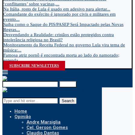
‘conflitantes’ sobre vacinas,...
Na Itália, rosto de Lula é usado em adesivo para alertar...
Comandante do exército é ignorado por civis e militares em
evento...
Saiba como o Saque do PIS/PASEP Será Impactado pelas Novas
Regras...
Desvendando a Realidade: cristãos estão protegidos contra
intolerância religiosa no Brasil?
Monitoramento da Receita Federal no governo Lula vira tema de
música:...
Famosa atriz pornô é encontrada morta ao lado do namorado;
entenda...
SUBSCRIBE NEWSLETTERS
Search
Search
Home
Opinião
Andre Marsiglia
Cel. Gerson Gomes
Claudio Dantas