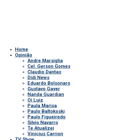
Gustavo Gayer
Nanda Guardian
Oi Luiz
Paula Marisa
Paulo Baltokoski
Paulo Figueiredo
Silvio Navarro
Te Atualizei
Vinicius Carrion
TV Show
Auriverde Brasil
Dicas de Visão
Fio diário
Interview
Saúde Bucal
Tv Miami USA
Notícias em Geral
Quem somos
POLÍTICA DE PRIVACIDADE
APP DA TV
Comerciais
Ao vivo
Patronos