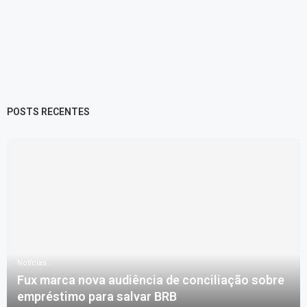
POSTS RECENTES
Notícias
Fux marca nova audiência de conciliação sobre
empréstimo para salvar BRB