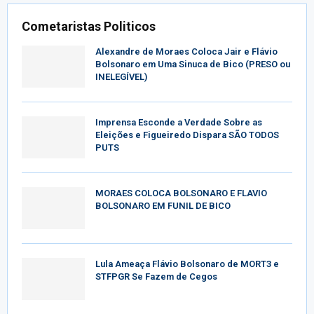
Cometaristas Politicos
Alexandre de Moraes Coloca Jair e Flávio
Bolsonaro em Uma Sinuca de Bico (PRESO ou
INELEGÍVEL)
Imprensa Esconde a Verdade Sobre as
Eleições e Figueiredo Dispara SÃO TODOS
PUTS
MORAES COLOCA BOLSONARO E FLAVIO
BOLSONARO EM FUNIL DE BICO
Lula Ameaça Flávio Bolsonaro de MORT3 e
STFPGR Se Fazem de Cegos