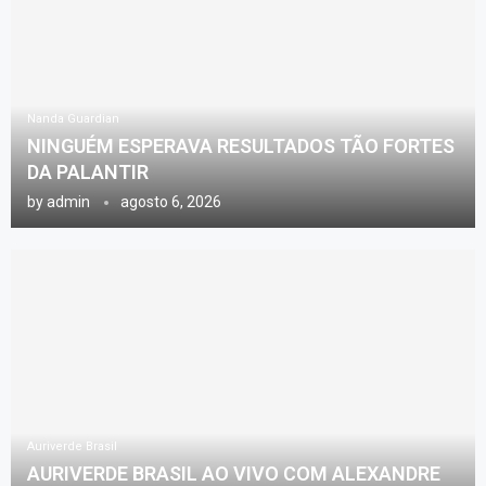
Nanda Guardian
NINGUÉM ESPERAVA RESULTADOS TÃO FORTES
DA PALANTIR
by
admin
agosto 6, 2026
Auriverde Brasil
AURIVERDE BRASIL AO VIVO COM ALEXANDRE