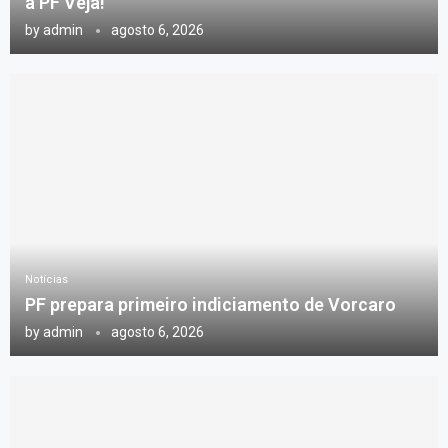
a PF Veja!
by
admin
agosto 6, 2026
Notícias
PF prepara primeiro indiciamento de Vorcaro
by
admin
agosto 6, 2026