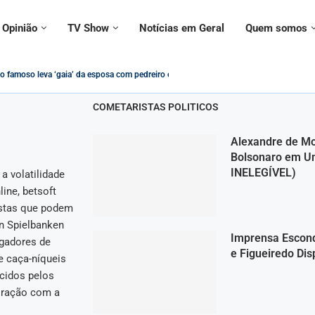
Opinião
TV Show
Notícias em Geral
Quem somos
famoso leva ‘gaia’ da esposa com pedreiro e VÍDEO...
na contramão da modernidade – Paulo Figueiredo
questionado sobre declarações ‘conflitantes’ sobre vacinas,...
é usado em adesivo para alertar...
é ignorado por civis e militares em evento...
PIS/PASEP Será Impactado pelas Novas Regras...
: cristãos estão protegidos contra intolerância religiosa no Brasil?
a Federal no governo Lula vira tema de música:...
ncontrada morta ao lado do namorado; entenda...
COMETARISTAS POLITICOS
Alexandre de Mor
Bolsonaro em U
INELEGÍVEL)
 a volatilidade
ine, betsoft
ustas que podem
en Spielbanken
Imprensa Escond
gadores de
e Figueiredo D
e caça-níqueis
ecidos pelos
boração com a