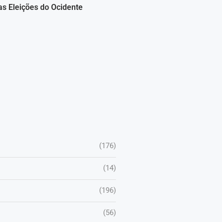
as Eleições do Ocidente
(176)
(14)
(196)
(56)