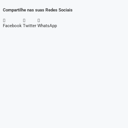
Compartilhe nas suas Redes Sociais
Facebook
Twitter
WhatsApp