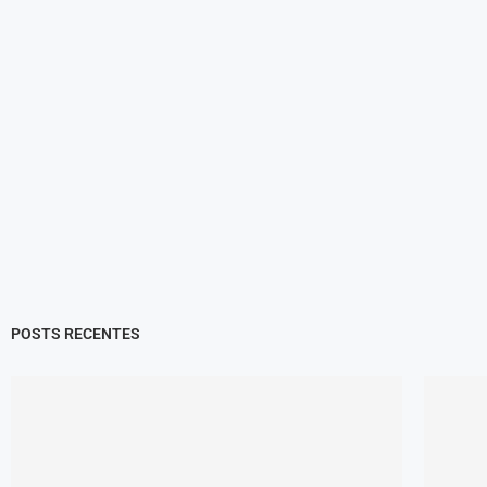
POSTS RECENTES