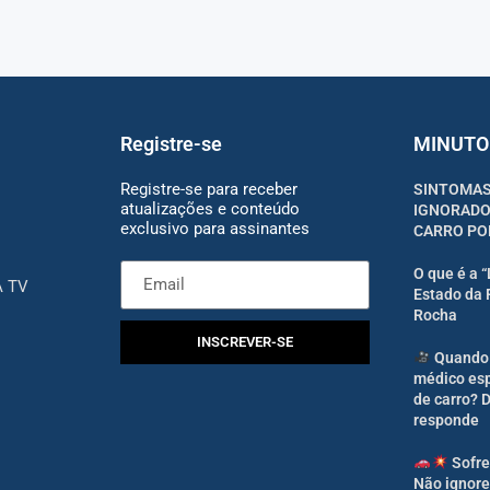
Registre-se
MINUTO
Registre-se para receber
SINTOMAS
atualizações e conteúdo
IGNORADO
exclusivo para assinantes
CARRO PO
O que é a 
A TV
Estado da 
Rocha
INSCREVER-SE
Quando 
médico esp
de carro? 
responde
Sofre
Não ignore