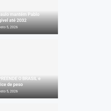
Paulo mantém Pablo
gível até 2032
sto 5, 2026
PREENDE O BRASIL e
ice de peso
sto 5, 2026