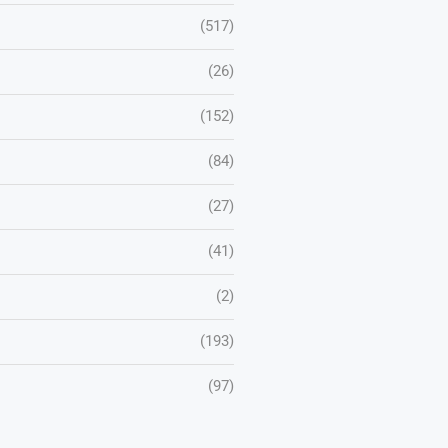
(517)
(26)
(152)
(84)
(27)
(41)
(2)
(193)
(97)