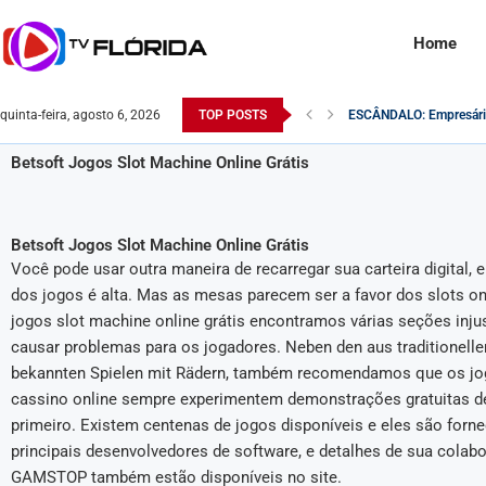
Home
quinta-feira, agosto 6, 2026
TOP POSTS
ESCÂNDALO: Empresário 
O Exército Brasileiro 
Robert F. Kennedy Jr. é 
Na Itália, rosto de Lula 
Comandante do exército 
Saiba como o Saque do 
Desvendando a Realidade
Monitoramento da Receit
Famosa atriz pornô é e
Betsoft Jogos Slot Machine Online Grátis
Betsoft Jogos Slot Machine Online Grátis
Você pode usar outra maneira de recarregar sua carteira digital, e
dos jogos é alta. Mas as mesas parecem ser a favor dos slots onl
jogos slot machine online grátis encontramos várias seções inj
causar problemas para os jogadores. Neben den aus traditionell
bekannten Spielen mit Rädern, também recomendamos que os jo
cassino online sempre experimentem demonstrações gratuitas d
primeiro. Existem centenas de jogos disponíveis e eles são forn
principais desenvolvedores de software, e detalhes de sua cola
GAMSTOP também estão disponíveis no site.