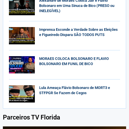
Alexandre de Moraes Coloca Jair e Flávio
Bolsonaro em Uma Sinuca de Bico (PRESO ou
INELEGÍVEL)
Imprensa Esconde a Verdade Sobre as Eleições
e Figueiredo Dispara SÃO TODOS PUTS
MORAES COLOCA BOLSONARO E FLAVIO
BOLSONARO EM FUNIL DE BICO
Lula Ameaça Flávio Bolsonaro de MORT3 e
STFPGR Se Fazem de Cegos
Parceiros TV Florida