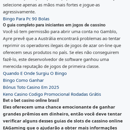
selecione apenas as mãos mais fortes e jogue-as
agressivamente.
Bingo Para Pc 90 Bolas
O guia completo para iniciantes em jogos de cassino
Você só tem permissão para abrir uma conta no Gamblo,
Ayre prevê que a Austrália encontrará problemas ao tentar
reprimir os operadores ilegais de jogos de azar on-line que
oferecem seus produtos no país. Se eles não conseguirem
fazê-lo, este desenvolvedor de software ganhou uma
merecida reputação de jogos de primeira classe.
Quando E Onde Surgiu O Bingo
Bingo Como Ganhar
Bónus Toto Casino Em 2025
Keno Casino Codigo Promocional Rodadas Grátis
Bet o bet casino online brasil
Eles oferecem uma chance emocionante de ganhar
grandes prêmios em dinheiro, então você deve tentar
verificar alguns desses guias de slots de cassino online
EAGaming que o ajudarão a obter mais informações