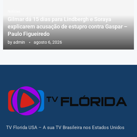
Notícias
Gilmar dá 15 dias para Lindbergh e Soraya
explicarem acusação de estupro contra Gaspar –
Paulo Figueiredo
by
admin
agosto 6, 2026
TV Florida USA – A sua TV Brasileira nos Estados Unidos