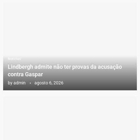
Notícias
Lindbergh admite não ter provas da acusação
contra Gaspar
by
admin
agosto 6, 2026