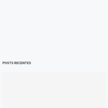
POSTS RECENTES