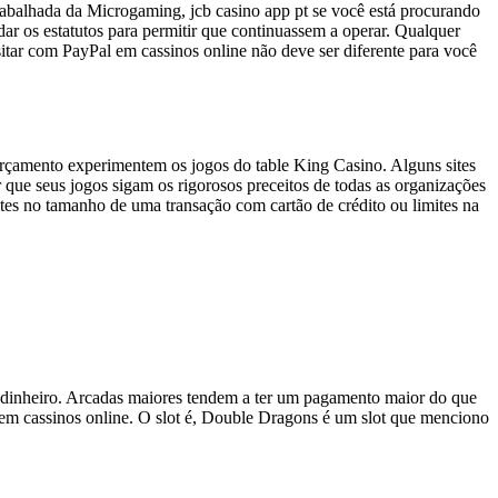
trabalhada da Microgaming, jcb casino app pt se você está procurando
ar os estatutos para permitir que continuassem a operar. Qualquer
sitar com PayPal em cassinos online não deve ser diferente para você
orçamento experimentem os jogos do table King Casino. Alguns sites
ue seus jogos sigam os rigorosos preceitos de todas as organizações
ites no tamanho de uma transação com cartão de crédito ou limites na
m dinheiro. Arcadas maiores tendem a ter um pagamento maior do que
 em cassinos online. O slot é, Double Dragons é um slot que menciono