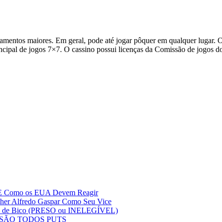
mentos maiores. Em geral, pode até jogar pôquer em qualquer lugar. O
incipal de jogos 7×7. O cassino possui licenças da Comissão de jogos d
 – E Como os EUA Devem Reagir
olher Alfredo Gaspar Como Seu Vice
uca de Bico (PRESO ou INELEGÍVEL)
para SÃO TODOS PUTS