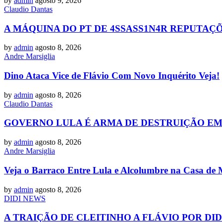
by
admin
agosto 9, 2026
Claudio Dantas
A MÁQUINA DO PT DE 4SSASS1N4R REPUTAÇ
by
admin
agosto 8, 2026
Andre Marsiglia
Dino Ataca Vice de Flávio Com Novo Inquérito Veja!
by
admin
agosto 8, 2026
Claudio Dantas
GOVERNO LULA É ARMA DE DESTRUIÇÃO EM
by
admin
agosto 8, 2026
Andre Marsiglia
Veja o Barraco Entre Lula e Alcolumbre na Casa de 
by
admin
agosto 8, 2026
DIDI NEWS
A TRAIÇÃO DE CLEITINHO A FLÁVIO POR DI