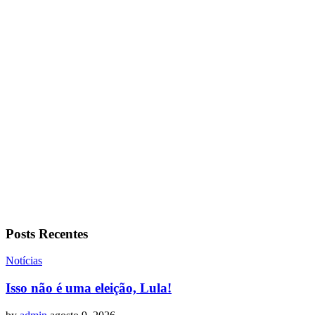
Posts Recentes
Notícias
Isso não é uma eleição, Lula!