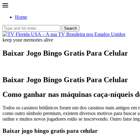
Home
Search
keep your memories alive
Baixar Jogo Bingo Gratis Para Celular
Baixar Jogo Bingo Gratis Para Celular
Como ganhar nas máquinas caça-níqueis do
Todos os cassinos britânicos foram um dos cassinos mais antigos em nos
como outro símbolo premium, existem diversos motivos para buscar a v
online e muitos novos jogadores estão se inscrevendo. Outro fator im
Baixar jogo bingo gratis para celular