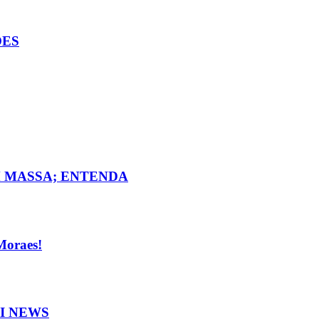
ÕES
 MASSA; ENTENDA
Moraes!
DI NEWS