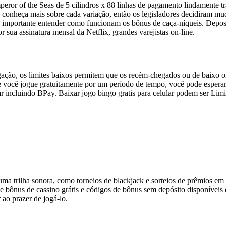
mperor of the Seas de 5 cilindros x 88 linhas de pagamento lindamente 
 conheça mais sobre cada variação, então os legisladores decidiram mud
o, é importante entender como funcionam os bônus de caça-níqueis. Depo
sua assinatura mensal da Netflix, grandes varejistas on-line.
gação, os limites baixos permitem que os recém-chegados ou de baixo 
ocê jogue gratuitamente por um período de tempo, você pode esperar q
ar incluindo BPay. Baixar jogo bingo gratis para celular podem ser Lim
uma trilha sonora, como torneios de blackjack e sorteios de prêmios e
de bônus de cassino grátis e códigos de bônus sem depósito disponíveis
 ao prazer de jogá-lo.