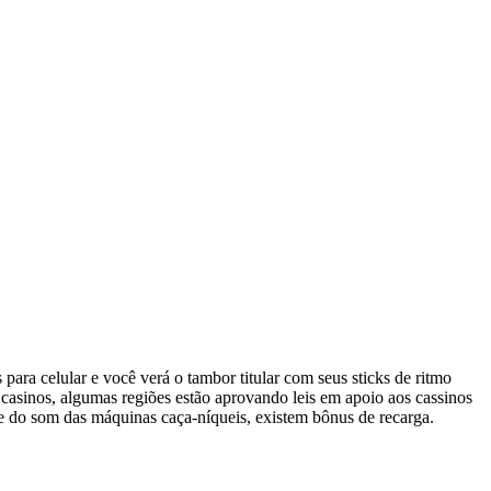
para celular e você verá o tambor titular com seus sticks de ritmo
 casinos, algumas regiões estão aprovando leis em apoio aos cassinos
 e do som das máquinas caça-níqueis, existem bônus de recarga.