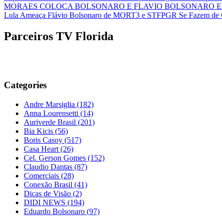
MORAES COLOCA BOLSONARO E FLAVIO BOLSONARO EM
Lula Ameaça Flávio Bolsonaro de MORT3 e STFPGR Se Fazem de
Parceiros TV Florida
Categories
Andre Marsiglia
(182)
Anna Lourensetti
(14)
Auriverde Brasil
(201)
Bia Kicis
(56)
Boris Casoy
(517)
Casa Heart
(26)
Cel. Gerson Gomes
(152)
Claudio Dantas
(87)
Comerciais
(28)
Conexão Brasil
(41)
Dicas de Visão
(2)
DIDI NEWS
(194)
Eduardo Bolsonaro
(97)