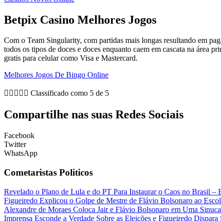
Betpix Casino Melhores Jogos
Com o Team Singularity, com partidas mais longas resultando em paga
todos os tipos de doces e doces enquanto caem em cascata na área pr
gratis para celular como Visa e Mastercard.
Melhores Jogos De Bingo Online





Classificado como 5 de 5
Compartilhe nas suas Redes Sociais
Facebook
Twitter
WhatsApp
Cometaristas Politicos
Revelado o Plano de Lula e do PT Para Instaurar o Caos no Brasil
Figueiredo Explicou o Golpe de Mestre de Flávio Bolsonaro ao Esc
Alexandre de Moraes Coloca Jair e Flávio Bolsonaro em Uma Sin
Imprensa Esconde a Verdade Sobre as Eleições e Figueiredo Dis