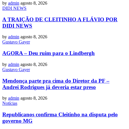
by
admin
agosto 8, 2026
DIDI NEWS
A TRAIÇÃO DE CLEITINHO A FLÁVIO POR
DIDI NEWS
by
admin
agosto 8, 2026
Gustavo Gayer
AGORA – Deu ruim para o Lindbergh
by
admin
agosto 8, 2026
Gustavo Gayer
Mendonça parte pra cima do Diretor da PF –
Andrei Rodrigues já deveria estar preso
by
admin
agosto 8, 2026
Notícias
Republicanos confirma Cleitinho na disputa pelo
governo MG