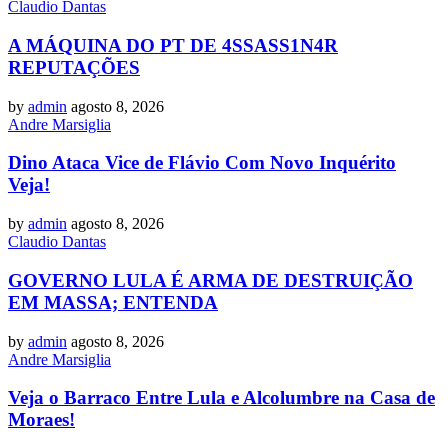
Claudio Dantas
A MÁQUINA DO PT DE 4SSASS1N4R
REPUTAÇÕES
by
admin
agosto 8, 2026
Andre Marsiglia
Dino Ataca Vice de Flávio Com Novo Inquérito
Veja!
by
admin
agosto 8, 2026
Claudio Dantas
GOVERNO LULA É ARMA DE DESTRUIÇÃO
EM MASSA; ENTENDA
by
admin
agosto 8, 2026
Andre Marsiglia
Veja o Barraco Entre Lula e Alcolumbre na Casa de
Moraes!