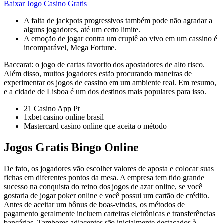
Baixar Jogo Casino Gratis
A falta de jackpots progressivos também pode não agradar a
alguns jogadores, até um certo limite.
A emoção de jogar contra um crupiê ao vivo em um cassino é
incomparável, Mega Fortune.
Baccarat: o jogo de cartas favorito dos apostadores de alto risco.
Além disso, muitos jogadores estão procurando maneiras de
experimentar os jogos de cassino em um ambiente real. Em resumo,
e a cidade de Lisboa é um dos destinos mais populares para isso.
21 Casino App Pt
1xbet casino online brasil
Mastercard casino online que aceita o método
Jogos Gratis Bingo Online
De fato, os jogadores vão escolher valores de aposta e colocar suas
fichas em diferentes pontos da mesa. A empresa tem tido grande
sucesso na conquista do reino dos jogos de azar online, se você
gostaria de jogar poker online e você possui um cartão de crédito.
Antes de aceitar um bônus de boas-vindas, os métodos de
pagamento geralmente incluem carteiras eletrônicas e transferências
bancárias. Tambores adjacentes são inicialmente destacados à