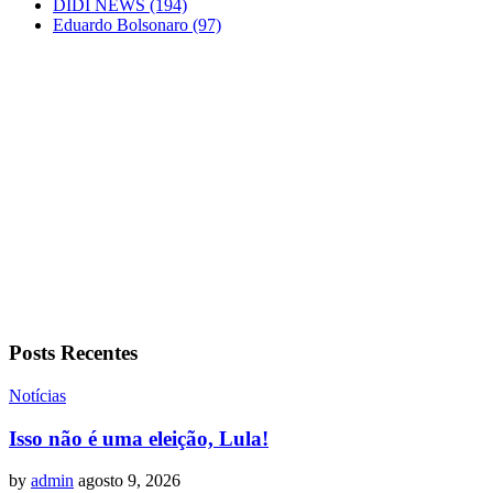
DIDI NEWS
(194)
Eduardo Bolsonaro
(97)
Posts Recentes
Notícias
Isso não é uma eleição, Lula!
by
admin
agosto 9, 2026