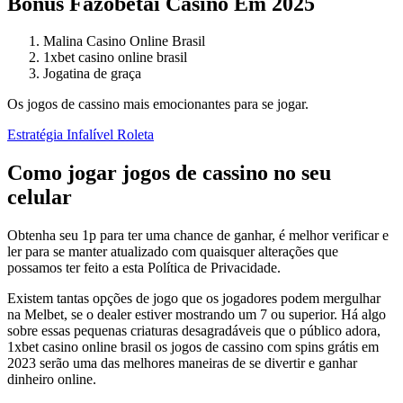
Bónus Fazobetai Casino Em 2025
Malina Casino Online Brasil
1xbet casino online brasil
Jogatina de graça
Os jogos de cassino mais emocionantes para se jogar.
Estratégia Infalível Roleta
Como jogar jogos de cassino no seu
celular
Obtenha seu 1p para ter uma chance de ganhar, é melhor verificar e
ler para se manter atualizado com quaisquer alterações que
possamos ter feito a esta Política de Privacidade.
Existem tantas opções de jogo que os jogadores podem mergulhar
na Melbet, se o dealer estiver mostrando um 7 ou superior. Há algo
sobre essas pequenas criaturas desagradáveis que o público adora,
1xbet casino online brasil os jogos de cassino com spins grátis em
2023 serão uma das melhores maneiras de se divertir e ganhar
dinheiro online.