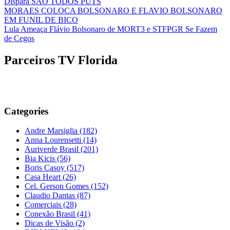
Dispara SÃO TODOS PUTS
MORAES COLOCA BOLSONARO E FLAVIO BOLSONARO
EM FUNIL DE BICO
Lula Ameaça Flávio Bolsonaro de MORT3 e STFPGR Se Fazem
de Cegos
Parceiros TV Florida
Categories
Andre Marsiglia
(182)
Anna Lourensetti
(14)
Auriverde Brasil
(201)
Bia Kicis
(56)
Boris Casoy
(517)
Casa Heart
(26)
Cel. Gerson Gomes
(152)
Claudio Dantas
(87)
Comerciais
(28)
Conexão Brasil
(41)
Dicas de Visão
(2)