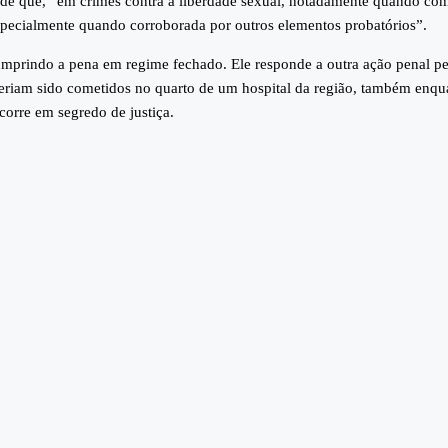
 de que, “em crimes contra a liberdade sexual, notadamente quando co
 especialmente quando corroborada por outros elementos probatórios”.
umprindo a pena em regime fechado. Ele responde a outra ação penal pe
eriam sido cometidos no quarto de um hospital da região, também enqu
corre em segredo de justiça.