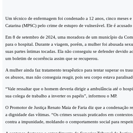
Um técnico de enfermagem foi condenado a 12 anos, cinco meses e 1
Catarina (MPSC) pelo crime de estupro de vulnerável. Ele é acusad
Em 8 de setembro de 2024, uma moradora de um município da Comarc
para o hospital. Durante a viagem, porém, a mulher foi abusada sex
suas partes íntimas tocadas. Ela não conseguiu se defender devido a
um boletim de ocorrência assim que se recuperou.
A mulher ainda faz tratamento terapêutico para tentar superar os t
os abusos, mas não conseguia reagir, pois seu corpo estava paralisa
“Vale ressaltar que o homem deveria dirigir a ambulância até o hosp
sua colega de trabalho a inverter os papéis”, informou o MP.
O Promotor de Justiça Renato Maia de Faria diz que a condenação ref
a dignidade das vítimas. “Os crimes sexuais praticados em contexto
contra a impunidade, moldando o comportamento social para respeit