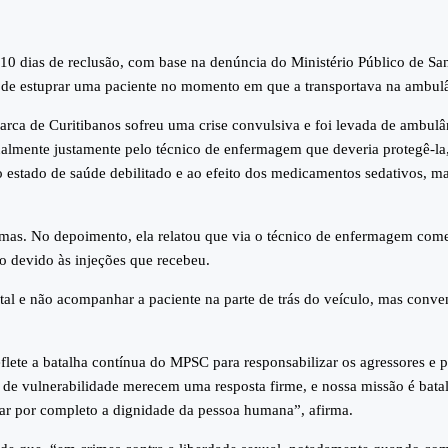
0 dias de reclusão, com base na denúncia do Ministério Público de Sa
o de estuprar uma paciente no momento em que a transportava na ambul
a de Curitibanos sofreu uma crise convulsiva e foi levada de ambulâ
ualmente justamente pelo técnico de enfermagem que deveria protegê-la
o estado de saúde debilitado e ao efeito dos medicamentos sedativos, ma
raumas. No depoimento, ela relatou que via o técnico de enfermagem com
do devido às injeções que recebeu.
ital e não acompanhar a paciente na parte de trás do veículo, mas conv
lete a batalha contínua do MPSC para responsabilizar os agressores e p
s de vulnerabilidade merecem uma resposta firme, e nossa missão é bata
ar por completo a dignidade da pessoa humana”, afirma.