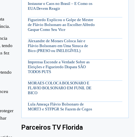
Instaurar o Caos no Brasil – E Como os
EUA Devem Reagir
nta
Figueiredo Explicou o Golpe de Mestre
de Flávio Bolsonaro ao Escolher Alfredo
ância.
Gaspar Como Seu Vice
ncia
Alexandre de Moraes Coloca Jair e
, tendo
Flávio Bolsonaro em Uma Sinuca de
Bico (PRESO ou INELEGÍVEL)
s fez
Imprensa Esconde a Verdade Sobre as
Eleições e Figueiredo Dispara SÃO
TODOS PUTS
etendo
MORAES COLOCA BOLSONARO E
FLAVIO BOLSONARO EM FUNIL DE
enceu
BICO
Lula Ameaça Flávio Bolsonaro de
MORT3 e STFPGR Se Fazem de Cegos
roteger
lhar
Parceiros TV Florida