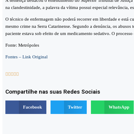
A sentença destacou o entendimento do Superior Tribunal de Justiça
na clandestinidade, a palavra da vítima possui especial relevância,
O técnico de enfermagem não poderá recorrer em liberdade e está c
mesmo crime na Serra Catarinense. Segundo a denúncia, os abusos t
paciente estava sob efeito de um medicamento sedativo. O processo 
Fonte: Metrópoles
Fontes – Link Original





Compartilhe nas suas Redes Sociais
Facebook
Twitter
WhatsApp