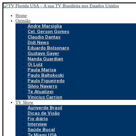
Home
Opinião
Andre Marsiglia
Cel. Gerson Gomes
Claudio Dantas
Didi News
Eduardo Bolsonaro
Gustavo Gayer
Nanda Guardian
Oi Luiz
Paula Marisa
Paulo Baltokoski
Paulo Figueiredo
Silvio Navarro
Te Atualizei
Vinicius Carrion
TV Show
Auriverde Brasil
Dicas de Visão
Fio diário
Interview
Saúde Bucal
Tv Miami USA