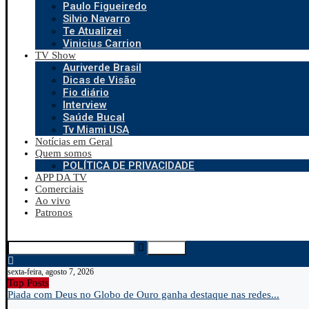
Paulo Figueiredo
Silvio Navarro
Te Atualizei
Vinicius Carrion
TV Show
Auriverde Brasil
Dicas de Visão
Fio diário
Interview
Saúde Bucal
Tv Miami USA
Notícias em Geral
Quem somos
POLÍTICA DE PRIVACIDADE
APP DA TV
Comerciais
Ao vivo
Patronos
Search
sexta-feira, agosto 7, 2026
Top Posts
Piada com Deus no Globo de Ouro ganha destaque nas redes...