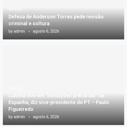
Notícias
Defesa de Anderson Torres pede revisão
criminal e soltura
by
admin
agosto 6, 2026
Notícias
Lulinha vive em “condições precárias” na
Espanha, diz vice-presidente do PT – Paulo
Figueiredo
by
admin
agosto 6, 2026