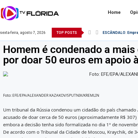
Home
Opi
sexta-feira, agosto 7, 2026
TOP POSTS
ESCÂNDALO: Empresá
O Exército Brasilei
Robert F. Kennedy Jr
Na Itália, rosto de L
Comandante do exérci
Saiba como o Saque
Desvendando a Realid
Monitoramento da Re
Famosa atriz pornô 
Homem é condenado a mais d
por doar 50 euros em apoio 
Foto: EFE/EPA/ALEXANDER KAZAKOV/SPUTNIK/KREMLIN
Um tribunal da Rússia condenou um cidadão do país chamado Ale
acusado de doar cerca de 50 euros (aproximadamente R$ 307) ao 
embora a decisão tenha sido formalizada no dia 1º de novembr
De acordo com o Tribunal da Cidade de Moscou, Kraychik, de 34 