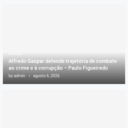
Notícias
Alfredo Gaspar defende trajetória de combate
ao crime e à corrupção – Paulo Figueiredo
by
admin
agosto 6, 2026