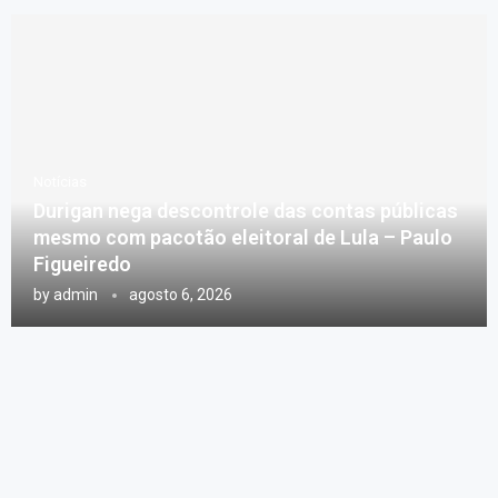
Notícias
Durigan nega descontrole das contas públicas
mesmo com pacotão eleitoral de Lula – Paulo
Figueiredo
by
admin
agosto 6, 2026