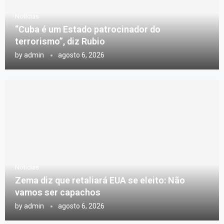
Notícias
“Cuba é um Estado patrocinador do
terrorismo”, diz Rubio
by
admin
agosto 6, 2026
Notícias
Zema diz que retaliará EUA se eleito: Não
vamos ser capachos
by
admin
agosto 6, 2026