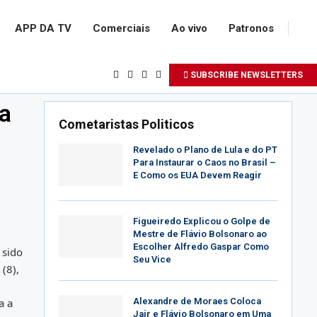
APP DA TV
Comerciais
Ao vivo
Patronos
SUBSCRIBE NEWSLETTERS
a
Cometaristas Politicos
Revelado o Plano de Lula e do PT
Para Instaurar o Caos no Brasil –
E Como os EUA Devem Reagir
Figueiredo Explicou o Golpe de
Mestre de Flávio Bolsonaro ao
Escolher Alfredo Gaspar Como
 sido
Seu Vice
(8),
Alexandre de Moraes Coloca
a a
Jair e Flávio Bolsonaro em Uma