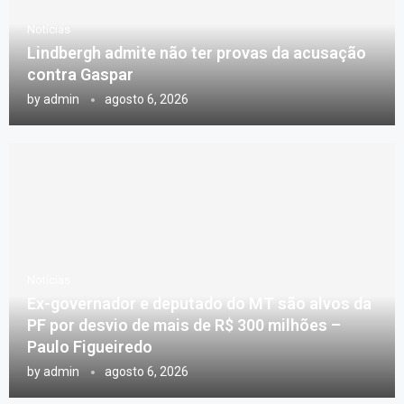
Notícias
Lindbergh admite não ter provas da acusação
contra Gaspar
by
admin
agosto 6, 2026
Notícias
Ex-governador e deputado do MT são alvos da
PF por desvio de mais de R$ 300 milhões –
Paulo Figueiredo
by
admin
agosto 6, 2026