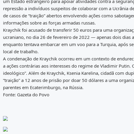
um Estado estrangeiro para apoiar atividades contra a seguranç
repressão a indivíduos suspeitos de colaborar com a Ucrânia de
de casos de “traição” abertos envolvendo ações como sabotagem
informações sobre as forças armadas russas.
Kraychik foi acusado de transferir 50 euros para uma organiza
ucraniano, no dia 26 de fevereiro de 2022 — apenas dois dias a
enquanto tentava embarcar em um voo para a Turquia, após seu
local de trabalho.
A condenação de Kraychik ocorreu em um contexto de endureci
a ações contrárias aos interesses do regime de Vladimir Putin. 
ideológico”. Além de Kraychik, Ksenia Karelina, cidadã com du
“traição” a 12 anos de prisão por doar 50 dólares a uma organiz
parentes em Ecaterimburgo, na Rússia.
Fonte: Gazeta do Povo