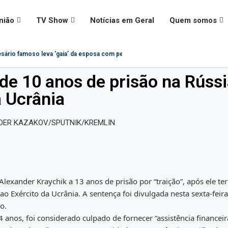
nião
TV Show
Notícias em Geral
Quem somos
rio famoso leva ‘gaia’ da esposa com pedreiro e VÍDEO...
ro na contramão da modernidade – Paulo Figueiredo
. é questionado sobre declarações ‘conflitantes’ sobre vacinas,...
ula é usado em adesivo para alertar...
to é ignorado por civis e militares em evento...
 do PIS/PASEP Será Impactado pelas Novas Regras...
ade: cristãos estão protegidos contra intolerância religiosa no Brasil?
ceita Federal no governo Lula vira tema de música:...
é encontrada morta ao lado do namorado; entenda...
e 10 anos de prisão na Rússi
à Ucrânia
xander Kraychik a 13 anos de prisão por “traição”, após ele ter
Exército da Ucrânia. A sentença foi divulgada nesta sexta-feira 
o.
anos, foi considerado culpado de fornecer “assistência financeir