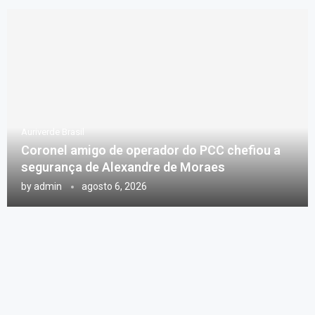
Auriverde Brasil
Coronel amigo de operador do PCC chefiou a
segurança de Alexandre de Moraes
by
admin
agosto 6, 2026