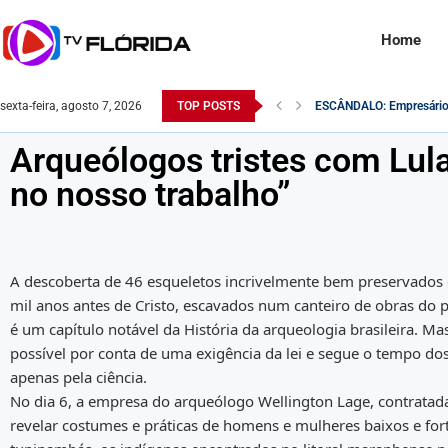
Home
sexta-feira, agosto 7, 2026
TOP POSTS
O Exército Brasileiro n
Robert F. Kennedy Jr. é q
Na Itália, rosto de Lula é
Comandante do exército é
Saiba como o Saque do P
Desvendando a Realidade: 
Monitoramento da Receita
Famosa atriz pornô é en
Arqueólogos tristes com Lula:
no nosso trabalho”
A descoberta de 46 esqueletos incrivelmente bem preservados
mil anos antes de Cristo, escavados num canteiro de obras do
é um capítulo notável da História da arqueologia brasileira. M
possível por conta de uma exigência da lei e segue o tempo dos
apenas pela ciência.
No dia 6, a empresa do arqueólogo Wellington Lage, contratad
revelar costumes e práticas de homens e mulheres baixos e for