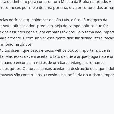
sca de dinheiro para construir um Museu da Bíblia na cidade. A
reconhecer, por meio de uma portaria, o valor cultural das arma
pelas notícias arqueológicas de São Luís, e ficou à margem da
s seu “influenciador” predileto, seja do campo político que for,
ve dos assuntos banais, em embates tóxicos. Se o tema não impac
ra a frente. É comum ver essa gente discutir desindustrialização
rimônio histórico?
Muitos dizem que ossos e cacos velhos pouco importam, que as
a. Mas esses devem aceitar o fato de que a arqueologia não é 
r quando encontram restos de um barco viking, os romanos
os godos. Os turcos jamais aceitam a destruição de algum ído
s museus são construídos. O ensino e a indústria do turismo impo