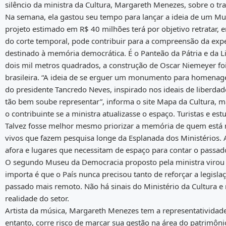
silêncio da ministra da Cultura, Margareth Menezes, sobre o tra
Na semana, ela gastou seu tempo para lançar a ideia de um Mus
projeto estimado em R$ 40 milhões terá por objetivo retratar,
do corte temporal, pode contribuir para a compreensão da exper
destinado à memória democrática. É o Panteão da Pátria e da L
dois mil metros quadrados, a construção de Oscar Niemeyer f
brasileira. “A ideia de se erguer um monumento para homenagea
do presidente Tancredo Neves, inspirado nos ideais de liberda
tão bem soube representar”, informa o site Mapa da Cultura, m
o contribuinte se a ministra atualizasse o espaço. Turistas e estu
Talvez fosse melhor mesmo priorizar a memória de quem está n
vivos que fazem pesquisa longe da Esplanada dos Ministérios. A
afora e lugares que necessitam de espaço para contar o passad
O segundo Museu da Democracia proposto pela ministra virou t
importa é que o País nunca precisou tanto de reforçar a legisla
passado mais remoto. Não há sinais do Ministério da Cultura 
realidade do setor.
Artista da música, Margareth Menezes tem a representatividade
entanto, corre risco de marcar sua gestão na área do patrimôn