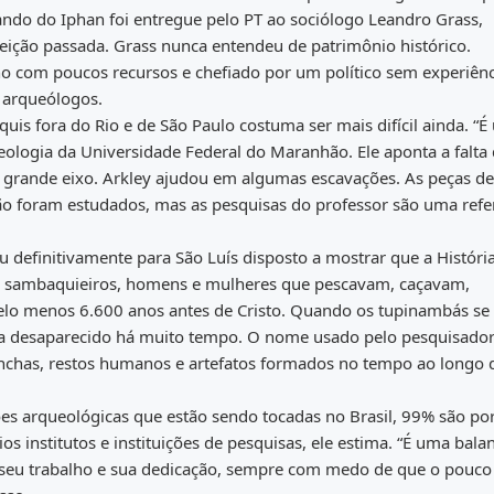
ando do Iphan foi entregue pelo PT ao sociólogo Leandro Grass,
leição passada. Grass nunca entendeu de patrimônio histórico.
no com poucos recursos e chefiado por um político sem experiênc
 arqueólogos.
quis fora do Rio e de São Paulo costuma ser mais difícil ainda. “
eologia da Universidade Federal do Maranhão. Ele aponta a falta
do grande eixo. Arkley ajudou em algumas escavações. As peças de
ão foram estudados, mas as pesquisas do professor são uma refe
 definitivamente para São Luís disposto a mostrar que a Históri
os sambaquieiros, homens e mulheres que pescavam, caçavam,
lo menos 6.600 anos antes de Cristo. Quando os tupinambás se
ha desaparecido há muito tempo. O nome usado pelo pesquisador
chas, restos humanos e artefatos formados no tempo ao longo 
ões arqueológicas que estão sendo tocadas no Brasil, 99% são po
 institutos e instituições de pesquisas, ele estima. “É uma bala
m seu trabalho e sua dedicação, sempre com medo de que o pouco