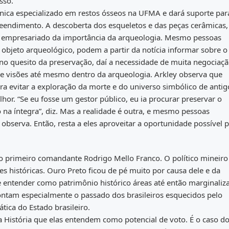
sso.
cnica especializado em restos ósseos na UFMA e dará suporte par
endimento. A descoberta dos esqueletos e das peças cerâmicas,
r o empresariado da importância da arqueologia. Mesmo pessoas
jeto arqueológico, podem a partir da notícia informar sobre o
a no quesito da preservação, daí a necessidade de muita negociaçã
 visões até mesmo dentro da arqueologia. Arkley observa que
 evitar a exploração da morte e do universo simbólico de antig
r. “Se eu fosse um gestor público, eu ia procurar preservar o
o na íntegra”, diz. Mas a realidade é outra, e mesmo pessoas
bserva. Então, resta a eles aproveitar a oportunidade possível 
.
o primeiro comandante Rodrigo Mello Franco. O político mineiro
s históricas. Ouro Preto ficou de pé muito por causa dele e da
e entender como patrimônio histórico áreas até então marginaliz
ontam especialmente o passado dos brasileiros esquecidos pelo
tica do Estado brasileiro.
m a História que elas entendem como potencial de voto. É o caso d