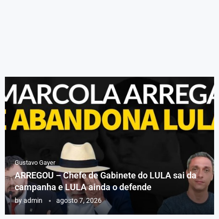
Gustavo Gayer
ARREGOU – Chefe de Gabinete do LULA sai da
campanha e LULA ainda o defende
by
admin
agosto 7, 2026