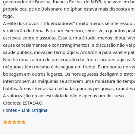
governador de Brasília, Ibaneis Rocha, do MDB, que vive em bu
própria equipe de Bolsonaro no Iphan estava mais disposta em 
fogo.
A elite dos novos “influenciadores” muito menos se interessou 
viralização do tema. Faça um exercício, leitor: veja quantos post
escreveu sobre o assunto. Essa turma é tudo, menos idiota. Vi
causa cancelamentos e constrangimentos, a discussão não vai pa
saúde pública, inovação tecnológica, Amazônia para valer e pat
Não há uma cultura de preservação das fontes arqueológicas. 
máquinas têm mesmo é de seguir em frente. É um ponto de vist
bobagem em outros lugares. Os noruegueses desligam o trato
interrompem as máquinas se acharem uma miniatura do tempo d
hatitas. Áreas inteiras são fechadas para as pesquisas, grande
A valorização da ancestralidade não é apenas um discurso.
Crédiots: ESTADÃO.
Fontes – Link Original




