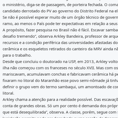
o ministério, diga-se de passagem, de porteira fechada. O com
candidato derrotado do PV ao governo do Distrito Federal na e
Se não é possível esperar muito de um órgão técnico de gover
ramo, ao menos o País pode ter expectativas em relação a seus
A propósito, fazer pesquisa no Brasil não é fácil. Escavar samba
desafio tremendo”, observa Arkley Bandeira, professor de arqu
recursos e a condição periférica das universidades afastadas 
cerâmica e os esqueletos retirados do canteiro da MRV ainda n
para o trabalho.
Desde que concluiu o doutorado na USP, em 2013, Arkley voltou
ilha não começou com os franceses no século XVII. Mas com 
mariscavam, acumulavam conchas e fabricavam cerâmica há pe
fixaram no litoral do Maranhão esse povo semi-nômade já tin
definir o grupo vem do termo sambaqui, um amontoado de con
litoral.
Arkley chama a atenção para a realidade possível. Das escavaç
conta de grandes obras. Só um por cento é demanda dos próprios
que está desequilibrada”, observa. A classe, porém, segue co