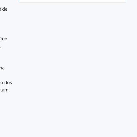
s de
ta e
,
uma
lo dos
rtam.