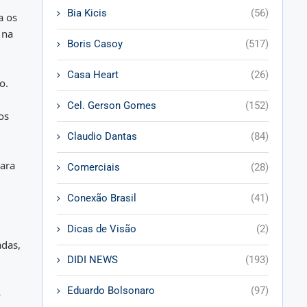
Bia Kicis
(56)
a os
 na
Boris Casoy
(517)
Casa Heart
(26)
o.
Cel. Gerson Gomes
(152)
os
Claudio Dantas
(84)
para
Comerciais
(28)
Conexão Brasil
(41)
Dicas de Visão
(2)
adas,
DIDI NEWS
(193)
Eduardo Bolsonaro
(97)
o