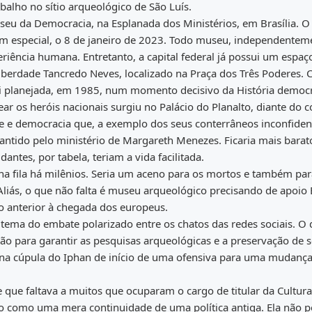
balho no sítio arqueológico de São Luís.
eu da Democracia, na Esplanada dos Ministérios, em Brasília. O
 em especial, o 8 de janeiro de 2023. Todo museu, independentem
iência humana. Entretanto, a capital federal já possui um espaç
iberdade Tancredo Neves, localizado na Praça dos Três Poderes.
oi planejada, em 1985, num momento decisivo da História democr
r os heróis nacionais surgiu no Palácio do Planalto, diante do 
de e democracia que, a exemplo dos seus conterrâneos inconfiden
antido pelo ministério de Margareth Menezes. Ficaria mais barat
dantes, por tabela, teriam a vida facilitada.
a fila há milênios. Seria um aceno para os mortos e também par
liás, o que não falta é museu arqueológico precisando de apoio 
o anterior à chegada dos europeus.
ema do embate polarizado entre os chatos das redes sociais. O
ção para garantir as pesquisas arqueológicas e a preservação de 
e na cúpula do Iphan de início de uma ofensiva para uma mudanç
 que faltava a muitos que ocuparam o cargo de titular da Cultura
io como uma mera continuidade de uma política antiga. Ela não 