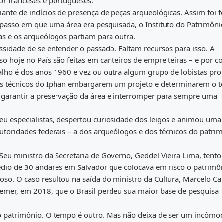
or franceses e portugueses.
diante de indícios de presença de peças arqueológicas. Assim foi f
passo em que uma área era pesquisada, o Instituto do Patrimôni
bras e os arqueólogos partiam para outra.
sidade de se entender o passado. Faltam recursos para isso. A
o hoje no País são feitas em canteiros de empreiteiras – e por c
balho é dos anos 1960 e vez ou outra algum grupo de lobistas pr
os técnicos do Iphan embargarem um projeto e determinarem o 
garantir a preservação da área e interromper para sempre uma
eu especialistas, despertou curiosidade dos leigos e animou uma
utoridades federais – a dos arqueólogos e dos técnicos do patri
 Seu ministro da Secretaria de Governo, Geddel Vieira Lima, tent
dio de 30 andares em Salvador que colocava em risco o patrimô
oso. O caso resultou na saída do ministro da Cultura, Marcelo Ca
 Temer, em 2018, que o Brasil perdeu sua maior base de pesquisa
o patrimônio. O tempo é outro. Mas não deixa de ser um incômo