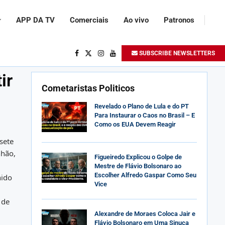
APP DA TV
Comerciais
Ao vivo
Patronos
SUBSCRIBE NEWSLETTERS
ir
Cometaristas Politicos
Revelado o Plano de Lula e do PT
Para Instaurar o Caos no Brasil – E
Como os EUA Devem Reagir
sete
nhão,
Figueiredo Explicou o Golpe de
Mestre de Flávio Bolsonaro ao
Escolher Alfredo Gaspar Como Seu
nido
Vice
 de
Alexandre de Moraes Coloca Jair e
Flávio Bolsonaro em Uma Sinuca