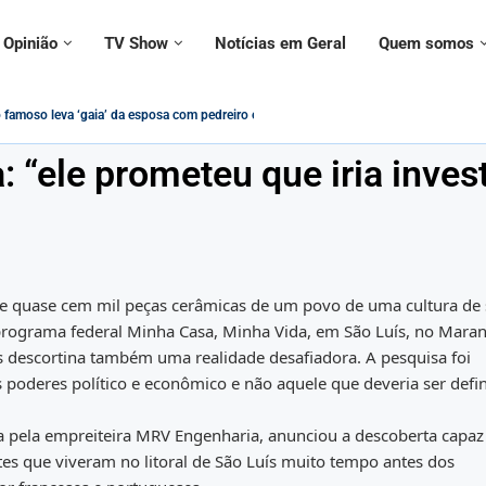
Opinião
TV Show
Notícias em Geral
Quem somos
a contramão da modernidade – Paulo Figueiredo
uestionado sobre declarações ‘conflitantes’ sobre vacinas,...
 usado em adesivo para alertar...
 ignorado por civis e militares em evento...
IS/PASEP Será Impactado pelas Novas Regras...
cristãos estão protegidos contra intolerância religiosa no Brasil?
 Federal no governo Lula vira tema de música:...
contrada morta ao lado do namorado; entenda...
 “ele prometeu que iria invest
 e quase cem mil peças cerâmicas de um povo de uma cultura de 
 programa federal Minha Casa, Minha Vida, em São Luís, no Mara
as descortina também uma realidade desafiadora. A pesquisa foi
 poderes político e econômico e não aquele que deveria ser defi
a pela empreiteira MRV Engenharia, anunciou a descoberta capaz
tes que viveram no litoral de São Luís muito tempo antes dos