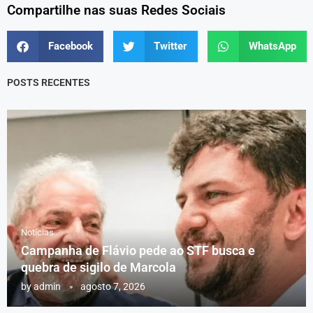
Compartilhe nas suas Redes Sociais
Facebook
Twitter
WhatsApp
POSTS RECENTES
Notícias
Campanha de Flávio pede ao STF busca e
quebra de sigilo de Marcola
by
admin
agosto 7, 2026