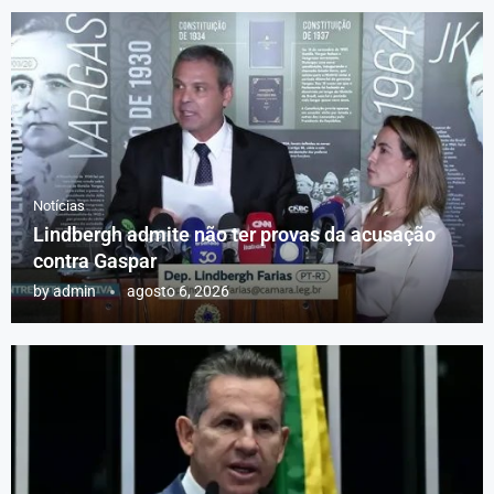
Notícias
Lindbergh admite não ter provas da acusação
contra Gaspar
by
admin
agosto 6, 2026