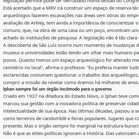
legislação permite pode ser derrubado numa sessão do Congre
Está acertado que a MRV irá construir um espaço de reserva té
arqueólogos fazerem escavações nas áreas sem obras do empre
avaliação de Arkley, tem ainda a importância de conscientiza
comuns, que, na obra de uma casa ou um poço, encontram um ob
achado às instituições de pesquisa. A legislação não é tão clar
A descoberta de São Luís ocorre num momento de mudanças de
museus e universidades estão tendo um olhar mais humano para
povos. Quanto menos um espaço arqueológico for alterado melho
cemitério no local”, afirma o professor. “Eu preferia manter tud
esclarecidas costumam questionar o trabalho dos arqueólogos, o
cumprir a missão de revelar como éramos há milhares de anos
Iphan sempre foi um órgão incômodo para o governo
Criado em 1937 na ditadura do Estado Novo, o Iphan teve com
marcou sua gestão com a inovadora política de preservar cidade
intelectualidade de sua época. Nas últimas décadas, passou a s
como terreiros de candomblé e feiras populares. lugares que c
presente. Mas o órgão sempre foi marginal na estrutura burocrá
Não é que as elites políticas ignoram a História. Elas valoriza