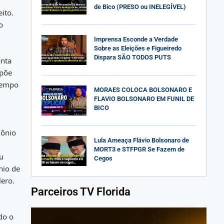
de Bico (PRESO ou INELEGÍVEL)
eito.
o
Imprensa Esconde a Verdade
Sobre as Eleições e Figueiredo
Dispara SÃO TODOS PUTS
onta
opõe
tempo
MORAES COLOCA BOLSONARO E
FLAVIO BOLSONARO EM FUNIL DE
BICO
mônio
Lula Ameaça Flávio Bolsonaro de
MORT3 e STFPGR Se Fazem de
ou
Cegos
nio de
lero.
Parceiros TV Florida
do o