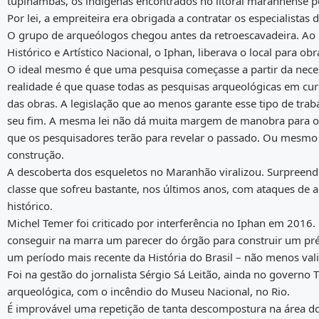
tupinambás, os indígenas encontrados no litoral maranhense p
Por lei, a empreiteira era obrigada a contratar os especialistas 
O grupo de arqueólogos chegou antes da retroescavadeira. Ao 
Histórico e Artístico Nacional, o Iphan, liberava o local para o
O ideal mesmo é que uma pesquisa começasse a partir da neces
realidade é que quase todas as pesquisas arqueológicas em curs
das obras. A legislação que ao menos garante esse tipo de tra
seu fim. A mesma lei não dá muita margem de manobra para 
que os pesquisadores terão para revelar o passado. Ou mesmo 
construção.
A descoberta dos esqueletos no Maranhão viralizou. Surpreend
classe que sofreu bastante, nos últimos anos, com ataques de a
histórico.
Michel Temer foi criticado por interferência no Iphan em 2016.
conseguir na marra um parecer do órgão para construir um pré
um período mais recente da História do Brasil – não menos vali
Foi na gestão do jornalista Sérgio Sá Leitão, ainda no governo
arqueológica, com o incêndio do Museu Nacional, no Rio.
É improvável uma repetição de tanta descompostura na área d