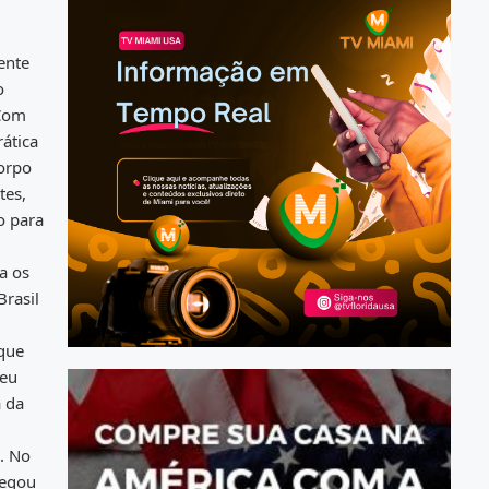
ente
o
 Com
ática
corpo
tes,
o para
a os
Brasil
 que
seu
a da
. No
pegou