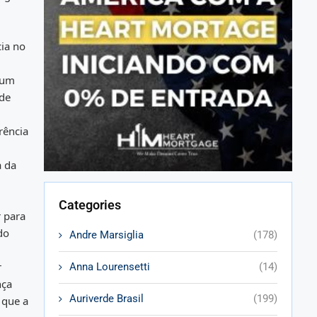
ia no
É um
 de
rência
a da
Categories
 para
do
Andre Marsiglia
(178)
r
Anna Lourensetti
(14)
nça
Auriverde Brasil
(199)
 que a