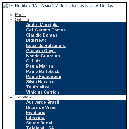
Home
Opinião
Andre Marsiglia
Cel. Gerson Gomes
Claudio Dantas
Didi News
Eduardo Bolsonaro
Gustavo Gayer
Nanda Guardian
Oi Luiz
Paula Marisa
Paulo Baltokoski
Paulo Figueiredo
Silvio Navarro
Te Atualizei
Vinicius Carrion
TV Show
Auriverde Brasil
Dicas de Visão
Fio diário
Interview
Saúde Bucal
Tv Miami USA