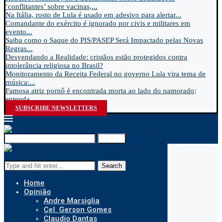
‘conflitantes’ sobre vacinas,...
Na Itália, rosto de Lula é usado em adesivo para alertar...
Comandante do exército é ignorado por civis e militares em
evento...
Saiba como o Saque do PIS/PASEP Será Impactado pelas Novas
Regras...
Desvendando a Realidade: cristãos estão protegidos contra
intolerância religiosa no Brasil?
Monitoramento da Receita Federal no governo Lula vira tema de
música:...
Famosa atriz pornô é encontrada morta ao lado do namorado;
entenda...
SUBSCRIBE NEWSLETTERS
Search
Search
Home
Opinião
Andre Marsiglia
Cel. Gerson Gomes
Claudio Dantas