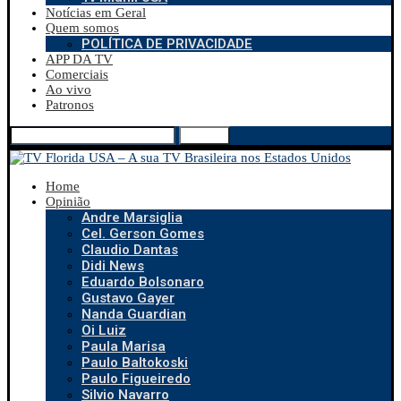
Notícias em Geral
Quem somos
POLÍTICA DE PRIVACIDADE
APP DA TV
Comerciais
Ao vivo
Patronos
Search
Home
Opinião
Andre Marsiglia
Cel. Gerson Gomes
Claudio Dantas
Didi News
Eduardo Bolsonaro
Gustavo Gayer
Nanda Guardian
Oi Luiz
Paula Marisa
Paulo Baltokoski
Paulo Figueiredo
Silvio Navarro