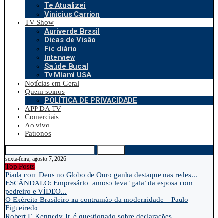
Te Atualizei
Vinicius Carrion
TV Show
Auriverde Brasil
Dicas de Visão
Fio diário
Interview
Saúde Bucal
Tv Miami USA
Notícias em Geral
Quem somos
POLÍTICA DE PRIVACIDADE
APP DA TV
Comerciais
Ao vivo
Patronos
Search
sexta-feira, agosto 7, 2026
Top Posts
Piada com Deus no Globo de Ouro ganha destaque nas redes...
ESCÂNDALO: Empresário famoso leva ‘gaia’ da esposa com
pedreiro e VÍDEO...
O Exército Brasileiro na contramão da modernidade – Paulo
Figueiredo
Robert F. Kennedy Jr. é questionado sobre declarações