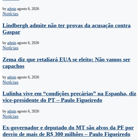
by
admin
agosto 6, 2026
Notícias
Lindbergh admite não ter provas da acusação contra
Gaspar
by
admin
agosto 6, 2026
Notícias
Zema diz que retaliará EUA se eleito: Não vamos ser
capachos
by
admin
agosto 6, 2026
Notícias
Lulinha vive em “condições precárias” na Espanha, diz
vice-presidente do PT – Paulo Figueiredo
by
admin
agosto 6, 2026
Notícias
Ex-governador e deputado do MT são alvos da PF por
desvio de mais de R$ 300 milhões – Paulo Figueiredo