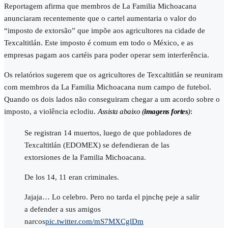
Reportagem afirma que membros de La Familia Michoacana
anunciaram recentemente que o cartel aumentaria o valor do
“imposto de extorsão” que impõe aos agricultores na cidade de
Texcaltitlán. Este imposto é comum em todo o México, e as
empresas pagam aos cartéis para poder operar sem interferência.
Os relatórios sugerem que os agricultores de Texcaltitlán se reuniram
com membros da La Familia Michoacana num campo de futebol.
Quando os dois lados não conseguiram chegar a um acordo sobre o
imposto, a violência eclodiu.
Assista abaixo (
imagens fortes
)
:
Se registran 14 muertos, luego de que pobladores de
Texcaltitlán (EDOMEX) se defendieran de las
extorsiones de la Familia Michoacana.
De los 14, 11 eran criminales.
Jajaja… Lo celebro. Pero no tarda el pįnchę peje a salir
a defender a sus amigos
narcos
pic.twitter.com/mS7MXCglDm