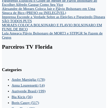
Figueiredo Explicou o Golpe de Mestre de Flávio Bolsonaro ao
Escolher Alfredo Gaspar Como Seu Vice
Alexandre de Moraes Coloca Jair e Flávio Bolsonaro em Uma
Sinuca de Bico (PRESO ou INELEGÍVEL)
Imprensa Esconde a Verdade Sobre as Eleições e Figueiredo Dispara
SÃO TODOS PUTS
MORAES COLOCA BOLSONARO E FLAVIO BOLSONARO EM
FUNIL DE BICO
Lula Ameaça Flávio Bolsonaro de MORT3 e STFPGR Se Fazem de
Cegos
Parceiros TV Florida
Categories
Andre Marsiglia
(178)
Anna Lourensetti
(14)
Auriverde Brasil
(199)
Bia Kicis
(56)
Boris Casoy
(517)