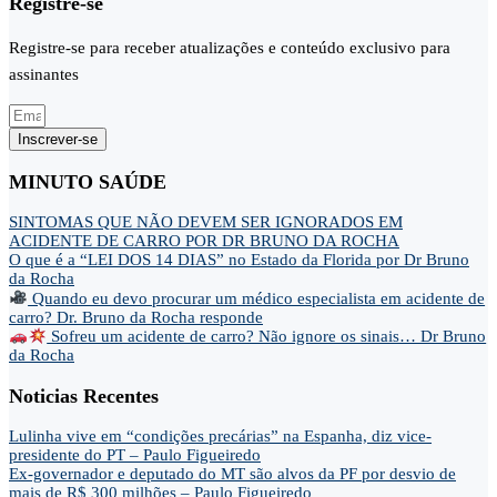
Registre-se
Registre-se para receber atualizações e conteúdo exclusivo para
assinantes
Inscrever-se
MINUTO SAÚDE
SINTOMAS QUE NÃO DEVEM SER IGNORADOS EM
ACIDENTE DE CARRO POR DR BRUNO DA ROCHA
O que é a “LEI DOS 14 DIAS” no Estado da Florida por Dr Bruno
da Rocha
Quando eu devo procurar um médico especialista em acidente de
carro? Dr. Bruno da Rocha responde
Sofreu um acidente de carro? Não ignore os sinais… Dr Bruno
da Rocha
Noticias Recentes
Lulinha vive em “condições precárias” na Espanha, diz vice-
presidente do PT – Paulo Figueiredo
Ex-governador e deputado do MT são alvos da PF por desvio de
mais de R$ 300 milhões – Paulo Figueiredo