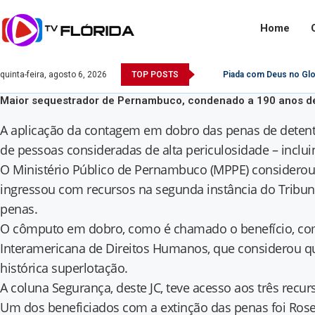
Home
quinta-feira, agosto 6, 2026
TOP POSTS
Piada com Deus no Glo
Maior sequestrador de Pernambuco, condenado a 190 anos de
A aplicação da contagem em dobro das penas de detento
de pessoas consideradas de alta periculosidade – inc
O Ministério Público de Pernambuco (MPPE) considerou q
ingressou com recursos na segunda instância do Tribuna
penas.
O cômputo em dobro, como é chamado o benefício, começ
Interamericana de Direitos Humanos, que considerou 
histórica superlotação.
A coluna Segurança, deste JC, teve acesso aos três rec
Um dos beneficiados com a extinção das penas foi Rose