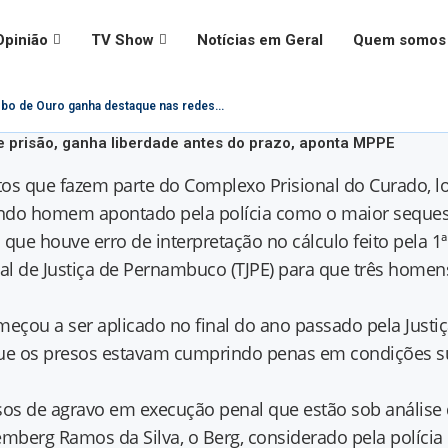
Opinião
TV Show
Notícias em Geral
Quem somos
bo de Ouro ganha destaque nas redes...
 prisão, ganha liberdade antes do prazo, aponta MPPE
s que fazem parte do Complexo Prisional do Curado, loc
luindo homem apontado pela polícia como o maior seque
ue houve erro de interpretação no cálculo feito pela 1ª
l de Justiça de Pernambuco (TJPE) para que três homens
ou a ser aplicado no final do ano passado pela Justiç
que os presos estavam cumprindo penas em condições s
ursos de agravo em execução penal que estão sob análise
mberg Ramos da Silva, o Berg, considerado pela polícia