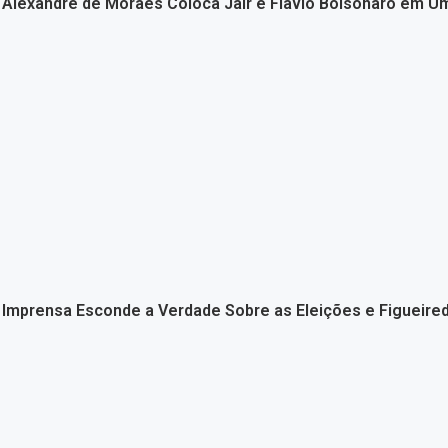
Alexandre de Moraes Coloca Jair e Flávio Bolsonaro em U
Imprensa Esconde a Verdade Sobre as Eleições e Figueir