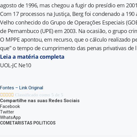
agosto de 1996, mas chegou a fugir do presídio em 200
Com 17 processos na Justiça, Berg foi condenado a 190 
Velho conhecido do Grupo de Operações Especiais (GOE),
de Pernambuco (UPE) em 2003. Na ocasião, o grupo crimi
O MPPE apontou, em recurso, que o cálculo realizado pel
que” o tempo de cumprimento das penas privativas de l
Leia a matéria completa
UOL-JC Ne10
Fontes – Link Original





Classificado como 5 de 5
Compartilhe nas suas Redes Sociais
Facebook
Twitter
WhatsApp
COMETARISTAS POLITICOS