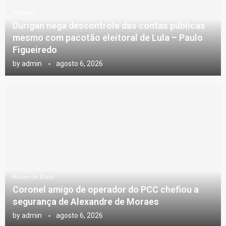
Notícias
Durigan nega descontrole das contas públicas
mesmo com pacotão eleitoral de Lula – Paulo
Figueiredo
by
admin
agosto 6, 2026
Auriverde Brasil
Coronel amigo de operador do PCC chefiou a
segurança de Alexandre de Moraes
by
admin
agosto 6, 2026