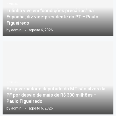
Notícias
Lulinha vive em “condições precárias” na
Espanha, diz vice-presidente do PT – Paulo
Figueiredo
by
admin
agosto 6, 2026
Notícias
Ex-governador e deputado do MT são alvos da
PF por desvio de mais de R$ 300 milhões –
Paulo Figueiredo
by
admin
agosto 6, 2026