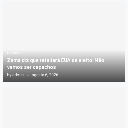
Notícias
Zema diz que retaliará EUA se eleito: Não
vamos ser capachos
by
admin
agosto 6, 2026