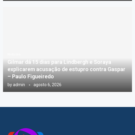
Notícias
Gilmar dá 15 dias para Lindbergh e Soraya
explicarem acusação de estupro contra Gaspar
– Paulo Figueiredo
by
admin
agosto 6, 2026