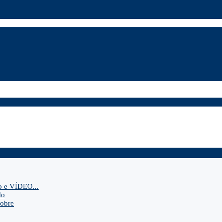
o e VÍDEO...
do
sobre