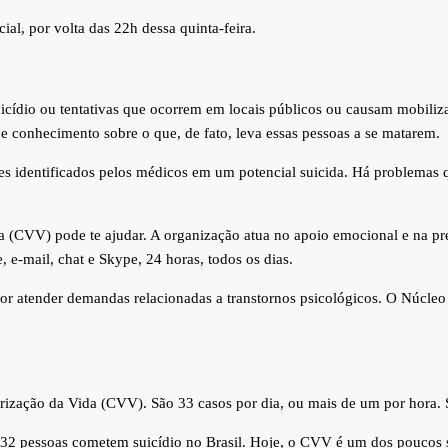
ial, por volta das 22h dessa quinta-feira.
uicídio ou tentativas que ocorrem em locais públicos ou causam mobili
de conhecimento sobre o que, de fato, leva essas pessoas a se matarem.
males identificados pelos médicos em um potencial suicida. Há problemas
a (CVV) pode te ajudar. A organização atua no apoio emocional e na pre
, e-mail, chat e Skype, 24 horas, todos os dias.
atender demandas relacionadas a transtornos psicológicos. O Núcleo a
zação da Vida (CVV). São 33 casos por dia, ou mais de um por hora. Se 
2 pessoas cometem suicídio no Brasil. Hoje, o CVV é um dos poucos se