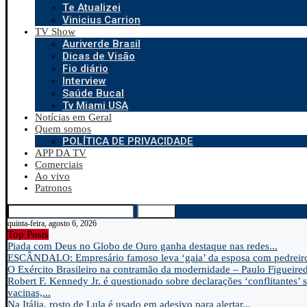
Te Atualizei
Vinicius Carrion
TV Show
Auriverde Brasil
Dicas de Visão
Fio diário
Interview
Saúde Bucal
Tv Miami USA
Notícias em Geral
Quem somos
POLÍTICA DE PRIVACIDADE
APP DA TV
Comerciais
Ao vivo
Patronos
Search
quinta-feira, agosto 6, 2026
Top Posts
Piada com Deus no Globo de Ouro ganha destaque nas redes...
ESCÂNDALO: Empresário famoso leva ‘gaia’ da esposa com pedreir
O Exército Brasileiro na contramão da modernidade – Paulo Figueire
Robert F. Kennedy Jr. é questionado sobre declarações ‘conflitantes’ 
vacinas,...
Na Itália, rosto de Lula é usado em adesivo para alertar...