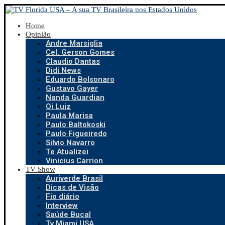
Home
Opinião
Andre Marsiglia
Cel. Gerson Gomes
Claudio Dantas
Didi News
Eduardo Bolsonaro
Gustavo Gayer
Nanda Guardian
Oi Luiz
Paula Marisa
Paulo Baltokoski
Paulo Figueiredo
Silvio Navarro
Te Atualizei
Vinicius Carrion
TV Show
Auriverde Brasil
Dicas de Visão
Fio diário
Interview
Saúde Bucal
Tv Miami USA