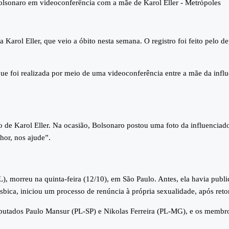
 Karol Eller, que veio a óbito nesta semana. O registro foi feito pelo
 que foi realizada por meio de uma videoconferência entre a mãe da inf
 de Karol Eller. Na ocasião, Bolsonaro postou uma foto da influenciad
hor, nos ajude”.
PL), morreu na quinta-feira (12/10), em São Paulo. Antes, ela havia pub
ésbica, iniciou um processo de renúncia à própria sexualidade, após retor
eputados Paulo Mansur (PL-SP) e Nikolas Ferreira (PL-MG), e os membro