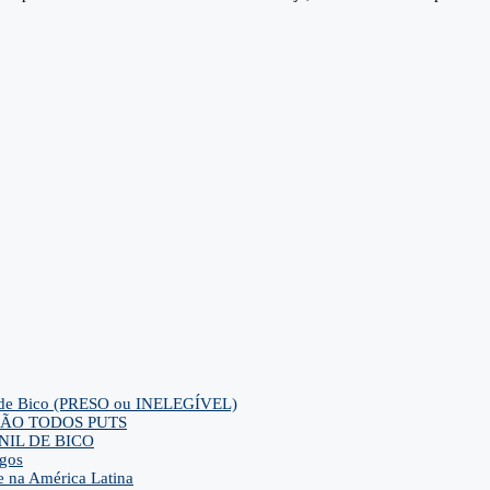
ca de Bico (PRESO ou INELEGÍVEL)
ra SÃO TODOS PUTS
IL DE BICO
gos
e na América Latina