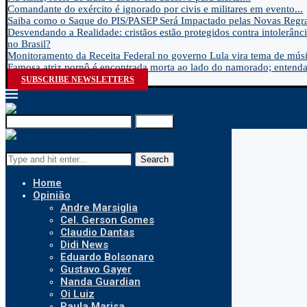
Comandante do exército é ignorado por civis e militares em evento...
Saiba como o Saque do PIS/PASEP Será Impactado pelas Novas Regra
Desvendando a Realidade: cristãos estão protegidos contra intolerânci
no Brasil?
Monitoramento da Receita Federal no governo Lula vira tema de músic
Famosa atriz pornô é encontrada morta ao lado do namorado; entenda.
SUBSCRIBE NEWSLETTERS
Search
Search
Home
Opinião
Andre Marsiglia
Cel. Gerson Gomes
Claudio Dantas
Didi News
Eduardo Bolsonaro
Gustavo Gayer
Nanda Guardian
Oi Luiz
Paula Marisa