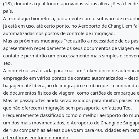
(18), durante a qual foram aprovadas várias alterações à Lei d
país.
A tecnologia biométrica, juntamente com o software de reconhe
já está em uso, até certo ponto, no Aeroporto de Changi, em fa
automatizadas nos postos de controle de imigração.
Mas as próximas mudanças “reduzirão a necessidade de os pas
apresentarem repetidamente os seus documentos de viagem e
contato e permitirão um processamento mais simples e conveni
Teo.
A biometria será usada para criar um “token único de autentica
empregado em vários pontos de contato automatizados – desd
bagagem até liberação de imigração e embarque – eliminando 
de documentos físicos de viagem, como cartões de embarque e
Mas os passaportes ainda serão exigidos para muitos países fo
que não oferecem imigração sem passaporte, enfatizou Teo.
Frequentemente classificado como o melhor aeroporto do mu
um dos mais movimentados, o Aeroporto de Changi de Singapu
de 100 companhias aéreas que voam para 400 cidades em cerc
e territórios em todo o mundo.