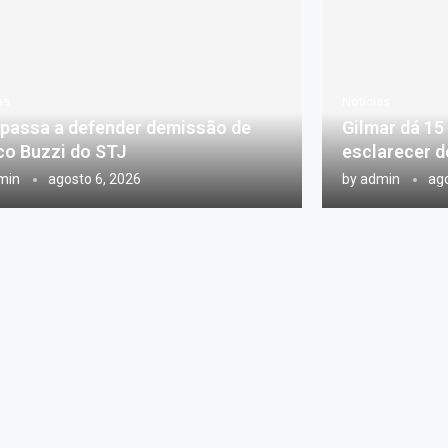
as
Notícias
passa a defender demissão de
Gilmar dá 15
o Buzzi do STJ
esclarecer d
min
agosto 6, 2026
by
admin
ago