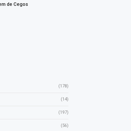
em de Cegos
(178)
(14)
(197)
(56)