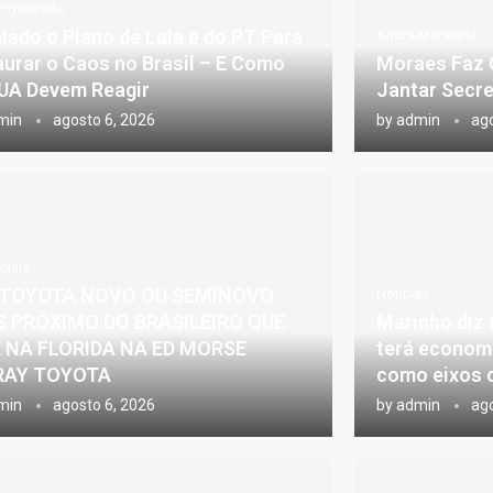
Figueiredo
lado o Plano de Lula e do PT Para
Andre Marsiglia
aurar o Caos no Brasil – E Como
Moraes Faz 
UA Devem Reagir
Jantar Secre
min
agosto 6, 2026
by
admin
ago
ciais
 TOYOTA NOVO OU SEMINOVO
Notícias
S PRÓXIMO DO BRASILEIRO QUE
Marinho diz 
E NA FLORIDA NA ED MORSE
terá econom
RAY TOYOTA
como eixos 
min
agosto 6, 2026
by
admin
ago