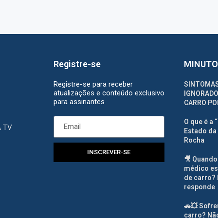
Registre-se
MINUTO
Registre-se para receber
SINTOMAS
atualizações e conteúdo exclusivo
IGNORADO
para assinantes
CARRO PO
O que é a 
A TV
Estado da 
Rocha
INSCREVER-SE
🎥 Quando
médico es
de carro? 
responde
🚗💥 Sofr
carro? Não