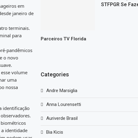
STFPGR Se Faz
sageiros em
desde janeiro de
tro terminais.
minal para
Parceiros TV Florida
 pré-pandêmicos
ue o novo
suave.
r esse volume
Categories
onar uma
po nossa
Andre Marsiglia
Anna Lourensetti
 identificação
 observadores.
Auriverde Brasil
 biométricos
r a identidade
Bia Kicis
bém podem usar