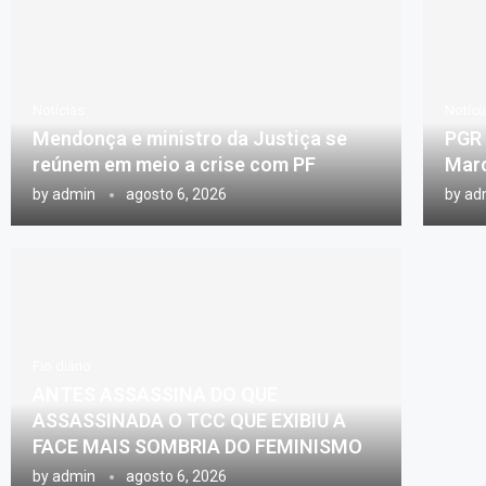
Notícias
Notíci
Mendonça e ministro da Justiça se
PGR 
reúnem em meio a crise com PF
Marc
by
admin
agosto 6, 2026
by
ad
Fio diário
ANTES ASSASSINA DO QUE
ASSASSINADA O TCC QUE EXIBIU A
FACE MAIS SOMBRIA DO FEMINISMO
by
admin
agosto 6, 2026