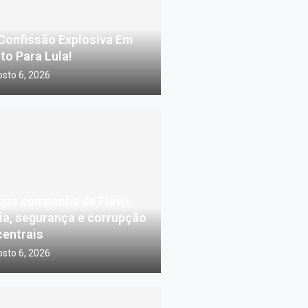
Confissão Explosiva Em
to Para Lula!
sto 6, 2026
que campanha de Flávio
ia, segurança e corrupção
centrais
sto 6, 2026