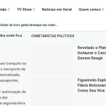
nião
TV Show
Notícias em Geral
Quem somos
Globo de Ouro ganha destaque nas redes...
iba onde fica
COMETARISTAS POLITICOS
Revelado o Plan
Instaurar o Cao
Devem Reagir
ais tranquilo no
 o Aeroporto de
automatizada,
passaportes,
Figueiredo Expl
Flávio Bolsonar
Como Seu Vice
r autorização de
a das
a segunda-feira