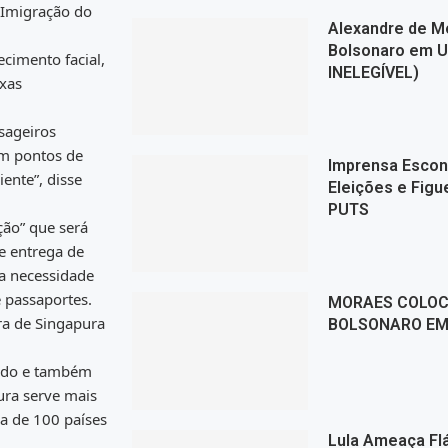
e Imigração do
Alexandre de Mo
Bolsonaro em U
cimento facial,
INELEGÍVEL)
ixas
sageiros
m pontos de
Imprensa Escon
ente”, disse
Eleições e Fig
PUTS
ção” que será
e entrega de
a necessidade
 passaportes.
MORAES COLOC
ra de Singapura
BOLSONARO EM 
ndo e também
ra serve mais
a de 100 países
Lula Ameaça Fl