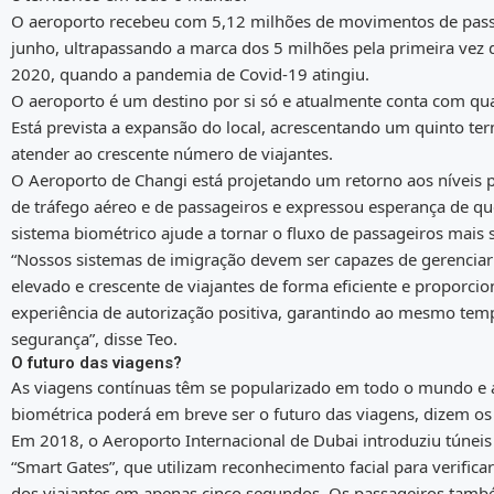
O aeroporto recebeu com 5,12 milhões de movimentos de pas
junho, ultrapassando a marca dos 5 milhões pela primeira vez 
2020, quando a pandemia de Covid-19 atingiu.
O aeroporto é um destino por si só e atualmente conta com qua
Está prevista a expansão do local, acrescentando um quinto ter
atender ao crescente número de viajantes.
O Aeroporto de Changi está projetando um retorno aos níveis
de tráfego aéreo e de passageiros e expressou esperança de q
sistema biométrico ajude a tornar o fluxo de passageiros mais 
“Nossos sistemas de imigração devem ser capazes de gerencia
elevado e crescente de viajantes de forma eficiente e proporci
experiência de autorização positiva, garantindo ao mesmo tem
segurança”, disse Teo.
O futuro das viagens?
As viagens contínuas têm se popularizado em todo o mundo e a
biométrica poderá em breve ser o futuro das viagens, dizem os
Em 2018, o Aeroporto Internacional de Dubai introduziu túneis
“Smart Gates”, que utilizam reconhecimento facial para verifica
dos viajantes em apenas cinco segundos. Os passageiros tam