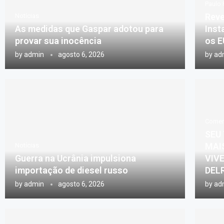
Paulo 
Reve
Notícias
As medidas que Gaspar adotou para
Inst
provar sua inocência
os E
by
admin
agosto 6, 2026
by
ad
Comer
SEU
MAI
Notícias
Guerra na Ucrânia impulsiona
VIV
importação de diesel russo
DEL
by
admin
agosto 6, 2026
by
ad