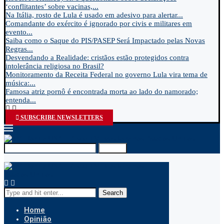
‘conflitantes’ sobre vacinas,...
Na Itália, rosto de Lula é usado em adesivo para alertar...
Comandante do exército é ignorado por civis e militares em
evento...
Saiba como o Saque do PIS/PASEP Será Impactado pelas Novas
Regras...
Desvendando a Realidade: cristãos estão protegidos contra
intolerância religiosa no Brasil?
Monitoramento da Receita Federal no governo Lula vira tema de
música:...
Famosa atriz pornô é encontrada morta ao lado do namorado;
entenda...
SUBSCRIBE NEWSLETTERS
Search
Search
Home
Opinião