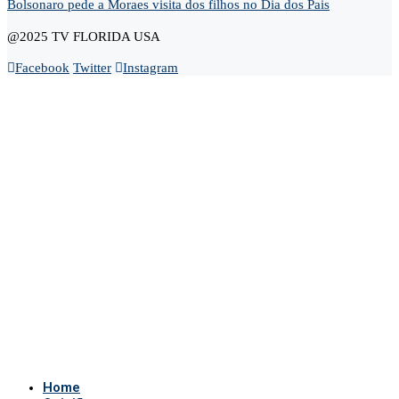
Bolsonaro pede a Moraes visita dos filhos no Dia dos Pais
@2025 TV FLORIDA USA
Facebook
Twitter
Instagram
Home
Opinião
Andre Marsiglia
Cel. Gerson Gomes
Claudio Dantas
Didi News
Eduardo Bolsonaro
Gustavo Gayer
Nanda Guardian
Oi Luiz
Paula Marisa
Paulo Baltokoski
Paulo Figueiredo
Silvio Navarro
Te Atualizei
Vinicius Carrion
TV Show