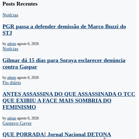
Posts Recentes
Notícias
PGR passa a defender demissão de Marco Buzzi do
STJ
by
admin
agosto 6, 2026
Notícias
Gilmar dá 15 dias para Soraya esclarecer denúncia
contra Gaspar
by
admin
agosto 6, 2026
Fio diário
ANTES ASSASSINA DO QUE ASSASSINADA O TCC
QUE EXIBIU A FACE MAIS SOMBRIA DO
FEMINISMO
by
admin
agosto 6, 2026
Gustavo Gayer
QUE PORRADA! Jornal Nacional DETONA