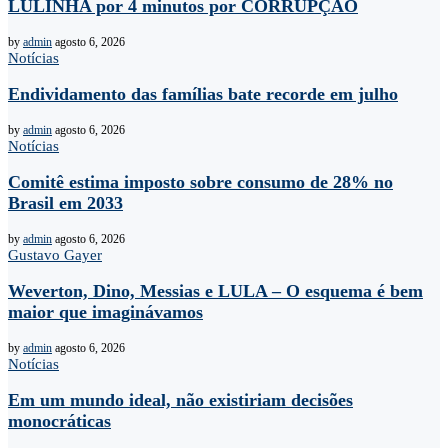
LULINHA por 4 minutos por CORRUPÇÃO
by
admin
agosto 6, 2026
Notícias
Endividamento das famílias bate recorde em julho
by
admin
agosto 6, 2026
Notícias
Comitê estima imposto sobre consumo de 28% no
Brasil em 2033
by
admin
agosto 6, 2026
Gustavo Gayer
Weverton, Dino, Messias e LULA – O esquema é bem
maior que imaginávamos
by
admin
agosto 6, 2026
Notícias
Em um mundo ideal, não existiriam decisões
monocráticas