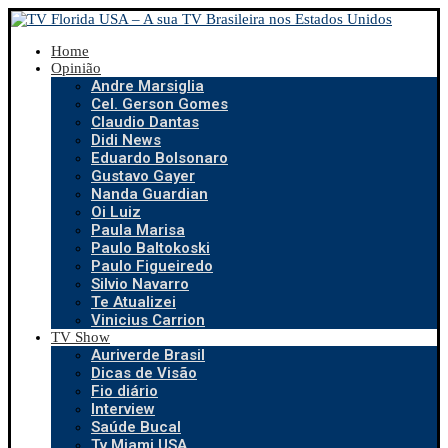
Home
Opinião
Andre Marsiglia
Cel. Gerson Gomes
Claudio Dantas
Didi News
Eduardo Bolsonaro
Gustavo Gayer
Nanda Guardian
Oi Luiz
Paula Marisa
Paulo Baltokoski
Paulo Figueiredo
Silvio Navarro
Te Atualizei
Vinicius Carrion
TV Show
Auriverde Brasil
Dicas de Visão
Fio diário
Interview
Saúde Bucal
Tv Miami USA