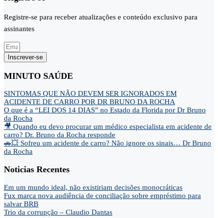
Registre-se para receber atualizações e conteúdo exclusivo para
assinantes
Inscrever-se
MINUTO SAÚDE
SINTOMAS QUE NÃO DEVEM SER IGNORADOS EM
ACIDENTE DE CARRO POR DR BRUNO DA ROCHA
O que é a “LEI DOS 14 DIAS” no Estado da Florida por Dr Bruno
da Rocha
🎥 Quando eu devo procurar um médico especialista em acidente de
carro? Dr. Bruno da Rocha responde
🚗💥 Sofreu um acidente de carro? Não ignore os sinais… Dr Bruno
da Rocha
Noticias Recentes
Em um mundo ideal, não existiriam decisões monocráticas
Fux marca nova audiência de conciliação sobre empréstimo para
salvar BRB
Trio da corrupção – Claudio Dantas