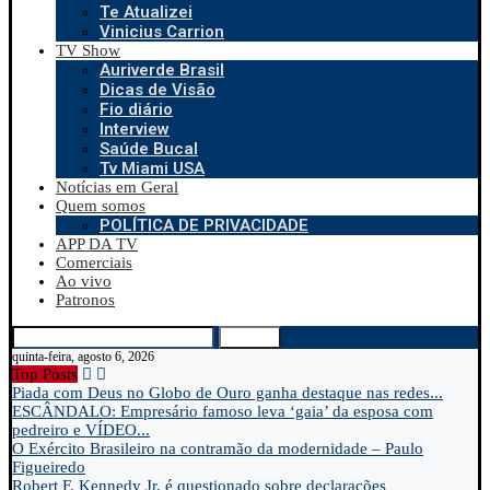
Te Atualizei
Vinicius Carrion
TV Show
Auriverde Brasil
Dicas de Visão
Fio diário
Interview
Saúde Bucal
Tv Miami USA
Notícias em Geral
Quem somos
POLÍTICA DE PRIVACIDADE
APP DA TV
Comerciais
Ao vivo
Patronos
Search
quinta-feira, agosto 6, 2026
Top Posts
Piada com Deus no Globo de Ouro ganha destaque nas redes...
ESCÂNDALO: Empresário famoso leva ‘gaia’ da esposa com
pedreiro e VÍDEO...
O Exército Brasileiro na contramão da modernidade – Paulo
Figueiredo
Robert F. Kennedy Jr. é questionado sobre declarações