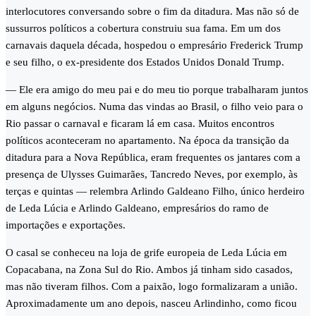
interlocutores conversando sobre o fim da ditadura. Mas não só de
sussurros políticos a cobertura construiu sua fama. Em um dos
carnavais daquela década, hospedou o empresário Frederick Trump
e seu filho, o ex-presidente dos Estados Unidos Donald Trump.
— Ele era amigo do meu pai e do meu tio porque trabalharam juntos
em alguns negócios. Numa das vindas ao Brasil, o filho veio para o
Rio passar o carnaval e ficaram lá em casa. Muitos encontros
políticos aconteceram no apartamento. Na época da transição da
ditadura para a Nova República, eram frequentes os jantares com a
presença de Ulysses Guimarães, Tancredo Neves, por exemplo, às
terças e quintas — relembra Arlindo Galdeano Filho, único herdeiro
de Leda Lúcia e Arlindo Galdeano, empresários do ramo de
importações e exportações.
O casal se conheceu na loja de grife europeia de Leda Lúcia em
Copacabana, na Zona Sul do Rio. Ambos já tinham sido casados,
mas não tiveram filhos. Com a paixão, logo formalizaram a união.
Aproximadamente um ano depois, nasceu Arlindinho, como ficou