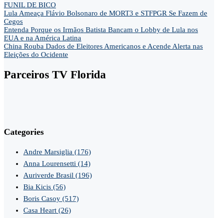
FUNIL DE BICO
Lula Ameaça Flávio Bolsonaro de MORT3 e STFPGR Se Fazem de
Cegos
Entenda Porque os Irmãos Batista Bancam o Lobby de Lula nos
EUA e na América Latina
China Rouba Dados de Eleitores Americanos e Acende Alerta nas
Eleições do Ocidente
Parceiros TV Florida
Categories
Andre Marsiglia
(176)
Anna Lourensetti
(14)
Auriverde Brasil
(196)
Bia Kicis
(56)
Boris Casoy
(517)
Casa Heart
(26)