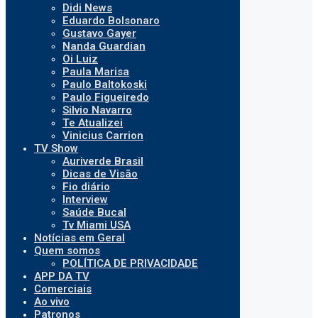
Didi News
Eduardo Bolsonaro
Gustavo Gayer
Nanda Guardian
Oi Luiz
Paula Marisa
Paulo Baltokoski
Paulo Figueiredo
Silvio Navarro
Te Atualizei
Vinicius Carrion
TV Show
Auriverde Brasil
Dicas de Visão
Fio diário
Interview
Saúde Bucal
Tv Miami USA
Notícias em Geral
Quem somos
POLÍTICA DE PRIVACIDADE
APP DA TV
Comerciais
Ao vivo
Patronos