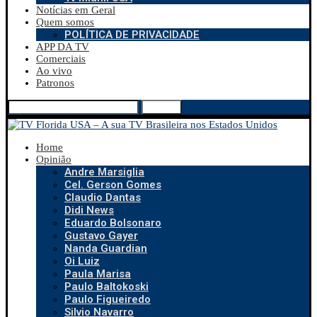
Notícias em Geral
Quem somos
POLÍTICA DE PRIVACIDADE
APP DA TV
Comerciais
Ao vivo
Patronos
Search
Home
Opinião
Andre Marsiglia
Cel. Gerson Gomes
Claudio Dantas
Didi News
Eduardo Bolsonaro
Gustavo Gayer
Nanda Guardian
Oi Luiz
Paula Marisa
Paulo Baltokoski
Paulo Figueiredo
Silvio Navarro