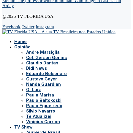
Mentiras de professor woke humilham Cambridge: o caso Jason
Arday
@2025 TV FLORIDA USA
Facebook
Twitter
Instagram
Home
Opinião
Andre Marsiglia
Cel. Gerson Gomes
Claudio Dantas
Didi News
Eduardo Bolsonaro
Gustavo Gayer
Nanda Guardian
Oi Luiz
Paula Marisa
Paulo Baltokoski
Paulo Figueiredo
Silvio Navarro
Te Atualizei
Vinicius Carrion
TV Show
Auriverde Brasil