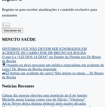
Registre-se para receber atualizações e conteúdo exclusivo para
assinantes
Inscrever-se
MINUTO SAÚDE
SINTOMAS QUE NÃO DEVEM SER IGNORADOS EM
ACIDENTE DE CARRO POR DR BRUNO DA ROCHA
O que é a “LEI DOS 14 DIAS” no Estado da Florida por Dr Bruno
da Rocha
🎥 Quando eu devo procurar um médico especialista em acidente de
carro? Dr. Bruno da Rocha responde
🚗💥 Sofreu um acidente de carro? Não ignore os sinais… Dr Bruno
da Rocha
Noticias Recentes
Gilmar diz esperar eleições sem repetição do 8 de janeiro
Michelle apoia Gaspar como vice de Flávio: “Vitoriosa”
Aécio Neves deixa disputa eleitoral após quatro décadas