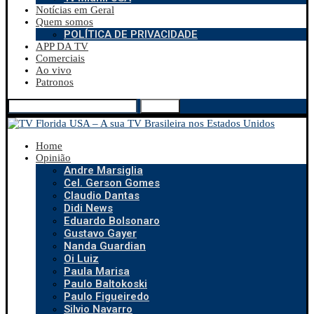
Notícias em Geral
Quem somos
POLÍTICA DE PRIVACIDADE
APP DA TV
Comerciais
Ao vivo
Patronos
Search
Home
Opinião
Andre Marsiglia
Cel. Gerson Gomes
Claudio Dantas
Didi News
Eduardo Bolsonaro
Gustavo Gayer
Nanda Guardian
Oi Luiz
Paula Marisa
Paulo Baltokoski
Paulo Figueiredo
Silvio Navarro