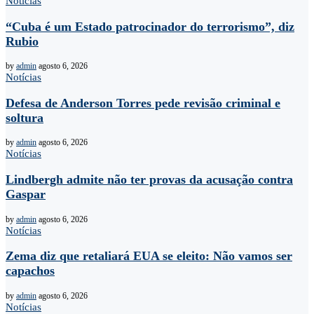
Notícias
“Cuba é um Estado patrocinador do terrorismo”, diz
Rubio
by
admin
agosto 6, 2026
Notícias
Defesa de Anderson Torres pede revisão criminal e
soltura
by
admin
agosto 6, 2026
Notícias
Lindbergh admite não ter provas da acusação contra
Gaspar
by
admin
agosto 6, 2026
Notícias
Zema diz que retaliará EUA se eleito: Não vamos ser
capachos
by
admin
agosto 6, 2026
Notícias