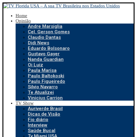
Home
Opinião
Andre Marsiglia
Cel. Gerson Gomes
Claudio Dantas
Didi News
Eduardo Bolsonaro
Gustavo Gayer
Nanda Guardian
Oi Luiz
Paula Marisa
Paulo Baltokoski
Paulo Figueiredo
Silvio Navarro
Te Atualizei
Vinicius Carrion
TV Show
Auriverde Brasil
Dicas de Visão
Fio diário
Interview
Saúde Bucal
Tv Miami USA