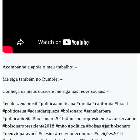
Acompanhe e apoie o meu trabalho: –
Me siga também no Rumble: –
Conheça os meus cursos e me siga nas redes sociais: –
#euabr #euabrasil #politicaamericana #direita #california #brasil
#politicaeua #acaradariqueza #bolsonaro #santabarbara
#politicadireita #bolsonaro2018 #bolsonaropresidente #conservador
#bolsonaropresidente2018 #mito #politica #bolsas #jairbolsonaro
#reenvioparavocê #elesim #reenviodecompras #eleições2018