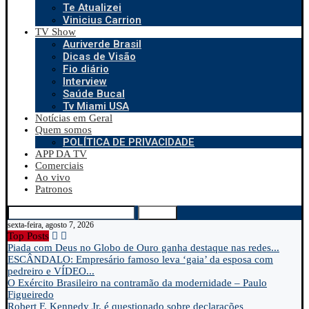
Te Atualizei
Vinicius Carrion
TV Show
Auriverde Brasil
Dicas de Visão
Fio diário
Interview
Saúde Bucal
Tv Miami USA
Notícias em Geral
Quem somos
POLÍTICA DE PRIVACIDADE
APP DA TV
Comerciais
Ao vivo
Patronos
Search
sexta-feira, agosto 7, 2026
Top Posts
Piada com Deus no Globo de Ouro ganha destaque nas redes...
ESCÂNDALO: Empresário famoso leva ‘gaia’ da esposa com
pedreiro e VÍDEO...
O Exército Brasileiro na contramão da modernidade – Paulo
Figueiredo
Robert F. Kennedy Jr. é questionado sobre declarações