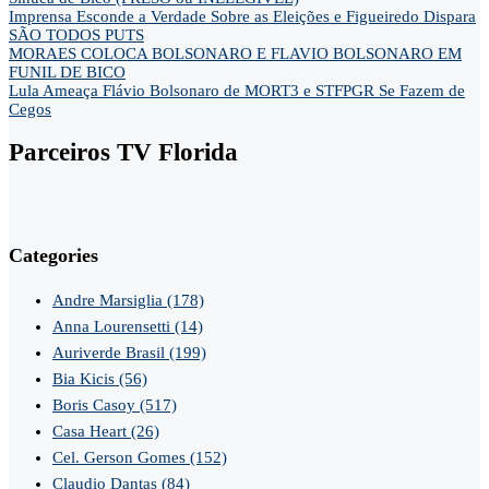
Imprensa Esconde a Verdade Sobre as Eleições e Figueiredo Dispara
SÃO TODOS PUTS
MORAES COLOCA BOLSONARO E FLAVIO BOLSONARO EM
FUNIL DE BICO
Lula Ameaça Flávio Bolsonaro de MORT3 e STFPGR Se Fazem de
Cegos
Parceiros TV Florida
Categories
Andre Marsiglia
(178)
Anna Lourensetti
(14)
Auriverde Brasil
(199)
Bia Kicis
(56)
Boris Casoy
(517)
Casa Heart
(26)
Cel. Gerson Gomes
(152)
Claudio Dantas
(84)