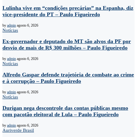
Lulinha vive em “condições precárias” na Espanha, diz
vice-presidente do PT – Paulo Figueiredo
by
admin
agosto 6, 2026
Notícias
Ex-governador e deputado do MT são alvos da PF por
desvio de mais de R$ 300 milhões – Paulo Figueiredo
by
admin
agosto 6, 2026
Notícias
Alfredo Gaspar defende trajetória de combate ao crime
e à corrupção – Paulo Figueiredo
by
admin
agosto 6, 2026
Notícias
Durigan nega descontrole das contas públicas mesmo
com pacotão eleitoral de Lula – Paulo Figueiredo
by
admin
agosto 6, 2026
Auriverde Brasil