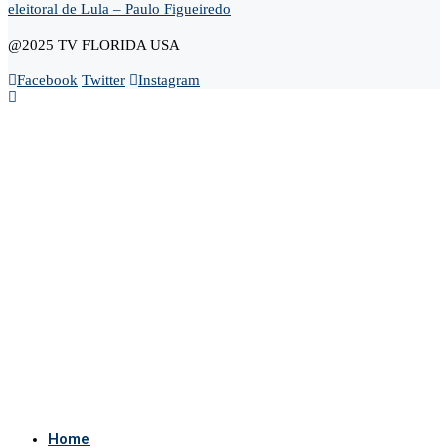
eleitoral de Lula – Paulo Figueiredo
@2025 TV FLORIDA USA
Facebook
Twitter
Instagram
Home
Opinião
Andre Marsiglia
Cel. Gerson Gomes
Claudio Dantas
Didi News
Eduardo Bolsonaro
Gustavo Gayer
Nanda Guardian
Oi Luiz
Paula Marisa
Paulo Baltokoski
Paulo Figueiredo
Silvio Navarro
Te Atualizei
Vinicius Carrion