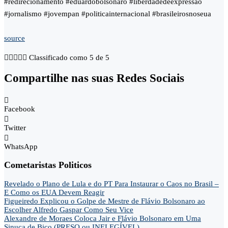
#redirecionamento #eduardobolsonaro #liberdadedeexpressao
#jornalismo #jovempan #politicainternacional #brasileirosnoseua
source





Classificado como 5 de 5
Compartilhe nas suas Redes Sociais
Facebook
Twitter
WhatsApp
Cometaristas Politicos
Revelado o Plano de Lula e do PT Para Instaurar o Caos no Brasil –
E Como os EUA Devem Reagir
Figueiredo Explicou o Golpe de Mestre de Flávio Bolsonaro ao
Escolher Alfredo Gaspar Como Seu Vice
Alexandre de Moraes Coloca Jair e Flávio Bolsonaro em Uma
Sinuca de Bico (PRESO ou INELEGÍVEL)