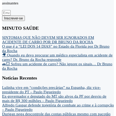
assinantes
Inscrever-se
MINUTO SAÚDE
SINTOMAS QUE NÃO DEVEM SER IGNORADOS EM
ACIDENTE DE CARRO POR DR BRUNO DA ROCHA
O que é a “LEI DOS 14 DIAS” no Estado da Florida por Dr Bruno
da Rocha
🎥 Quando eu devo procurar um médico especialista em acidente de
carro? Dr. Bruno da Rocha responde
🚗💥 Sofreu um acidente de carro? Não ignore os sinais… Dr Bruno
da Rocha
Noticias Recentes
Lulinha vive em “condições precárias” na Espanha, diz vice-
presidente do PT – Paulo Figueiredo
Ex-governador e deputado do MT são alvos da PF por desvio de
mais de R$ 300 milhões – Paulo Figueiredo
Alfredo Gaspar defende trajetória de combate ao crime e à corrupção
– Paulo Figueiredo
Durigan nega descontrole das contas públicas mesmo com pacotão