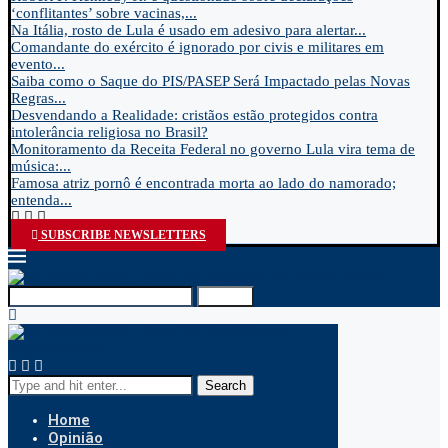
‘conflitantes’ sobre vacinas,...
Na Itália, rosto de Lula é usado em adesivo para alertar...
Comandante do exército é ignorado por civis e militares em
evento...
Saiba como o Saque do PIS/PASEP Será Impactado pelas Novas
Regras...
Desvendando a Realidade: cristãos estão protegidos contra
intolerância religiosa no Brasil?
Monitoramento da Receita Federal no governo Lula vira tema de
música:...
Famosa atriz pornô é encontrada morta ao lado do namorado;
entenda...
SUBSCRIBE NEWSLETTERS
Search
Search
Home
Opinião