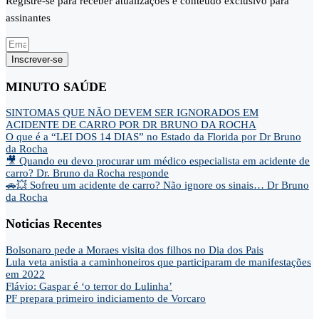
Registre-se para receber atualizações e conteúdo exclusivo para
assinantes
Inscrever-se
MINUTO SAÚDE
SINTOMAS QUE NÃO DEVEM SER IGNORADOS EM
ACIDENTE DE CARRO POR DR BRUNO DA ROCHA
O que é a “LEI DOS 14 DIAS” no Estado da Florida por Dr Bruno
da Rocha
🎥 Quando eu devo procurar um médico especialista em acidente de
carro? Dr. Bruno da Rocha responde
🚗💥 Sofreu um acidente de carro? Não ignore os sinais… Dr Bruno
da Rocha
Noticias Recentes
Bolsonaro pede a Moraes visita dos filhos no Dia dos Pais
Lula veta anistia a caminhoneiros que participaram de manifestações
em 2022
Flávio: Gaspar é ‘o terror do Lulinha’
PF prepara primeiro indiciamento de Vorcaro