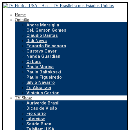
Home
Opinião
Andre Marsiglia
Cel. Gerson Gomes
Claudio Dantas
Didi News
Eduardo Bolsonaro
Gustavo Gayer
Nanda Guardian
Oi Luiz
Paula Marisa
Paulo Baltokoski
Paulo Figueiredo
Silvio Navarro
Te Atualizei
Vinicius Carrion
TV Show
Auriverde Brasil
Dicas de Visão
Fio diário
Interview
Saúde Bucal
Tv Miami USA