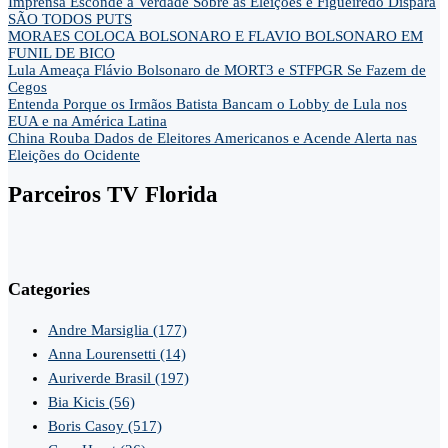
Imprensa Esconde a Verdade Sobre as Eleições e Figueiredo Dispara
SÃO TODOS PUTS
MORAES COLOCA BOLSONARO E FLAVIO BOLSONARO EM
FUNIL DE BICO
Lula Ameaça Flávio Bolsonaro de MORT3 e STFPGR Se Fazem de
Cegos
Entenda Porque os Irmãos Batista Bancam o Lobby de Lula nos
EUA e na América Latina
China Rouba Dados de Eleitores Americanos e Acende Alerta nas
Eleições do Ocidente
Parceiros TV Florida
Categories
Andre Marsiglia
(177)
Anna Lourensetti
(14)
Auriverde Brasil
(197)
Bia Kicis
(56)
Boris Casoy
(517)