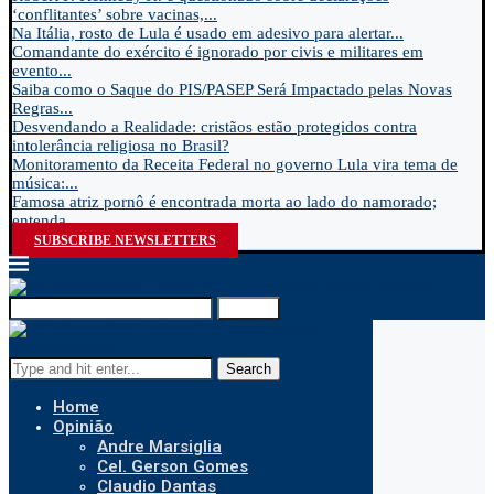
‘conflitantes’ sobre vacinas,...
Na Itália, rosto de Lula é usado em adesivo para alertar...
Comandante do exército é ignorado por civis e militares em
evento...
Saiba como o Saque do PIS/PASEP Será Impactado pelas Novas
Regras...
Desvendando a Realidade: cristãos estão protegidos contra
intolerância religiosa no Brasil?
Monitoramento da Receita Federal no governo Lula vira tema de
música:...
Famosa atriz pornô é encontrada morta ao lado do namorado;
entenda...
SUBSCRIBE NEWSLETTERS
Search
Search
Home
Opinião
Andre Marsiglia
Cel. Gerson Gomes
Claudio Dantas