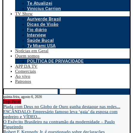
Te Atualizei
Vinicius Carrion
TV Show
Auriverde Brasil
Dicas de Visão
Fio diário
Interview
Saúde Bucal
Tv Miami USA
Notícias em Geral
Quem somos
POLÍTICA DE PRIVACIDADE
APP DA TV
Comerciais
Ao vivo
Patronos
Search
quinta-feira, agosto 6, 2026
Top Posts
Piada com Deus no Globo de Ouro ganha destaque nas redes...
ESCÂNDALO: Empresário famoso leva ‘gaia’ da esposa com
pedreiro e VÍDEO...
O Exército Brasileiro na contramão da modernidade – Paulo
Figueiredo
Robert F. Kennedy Jr. é questionado sobre declarações