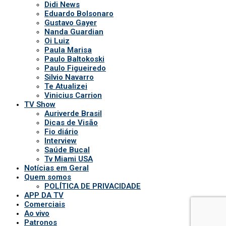
Didi News
Eduardo Bolsonaro
Gustavo Gayer
Nanda Guardian
Oi Luiz
Paula Marisa
Paulo Baltokoski
Paulo Figueiredo
Silvio Navarro
Te Atualizei
Vinicius Carrion
TV Show
Auriverde Brasil
Dicas de Visão
Fio diário
Interview
Saúde Bucal
Tv Miami USA
Notícias em Geral
Quem somos
POLÍTICA DE PRIVACIDADE
APP DA TV
Comerciais
Ao vivo
Patronos