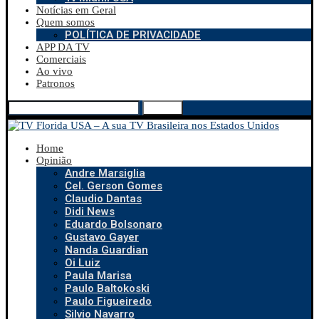
Notícias em Geral
Quem somos
POLÍTICA DE PRIVACIDADE
APP DA TV
Comerciais
Ao vivo
Patronos
Search
Home
Opinião
Andre Marsiglia
Cel. Gerson Gomes
Claudio Dantas
Didi News
Eduardo Bolsonaro
Gustavo Gayer
Nanda Guardian
Oi Luiz
Paula Marisa
Paulo Baltokoski
Paulo Figueiredo
Silvio Navarro