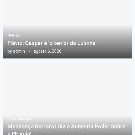
Notícias
Flávio: Gaspar é ‘o terror do Lulinha’
by
admin
agosto 6, 2026
Andre Marsiglia
Mendonça Derrota Lula e Aumenta Poder Sobre
a PF Veja!