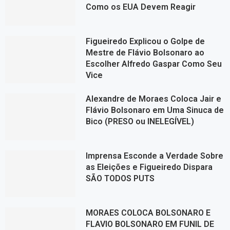
Como os EUA Devem Reagir
Figueiredo Explicou o Golpe de
Mestre de Flávio Bolsonaro ao
Escolher Alfredo Gaspar Como Seu
Vice
Alexandre de Moraes Coloca Jair e
Flávio Bolsonaro em Uma Sinuca de
Bico (PRESO ou INELEGÍVEL)
Imprensa Esconde a Verdade Sobre
as Eleições e Figueiredo Dispara
SÃO TODOS PUTS
MORAES COLOCA BOLSONARO E
FLAVIO BOLSONARO EM FUNIL DE