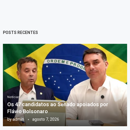
POSTS RECENTES
Notícias
Os 47 candidatos ao Senado apoiados por
Flávio Bolsonaro
by
admin
agosto 7, 2026