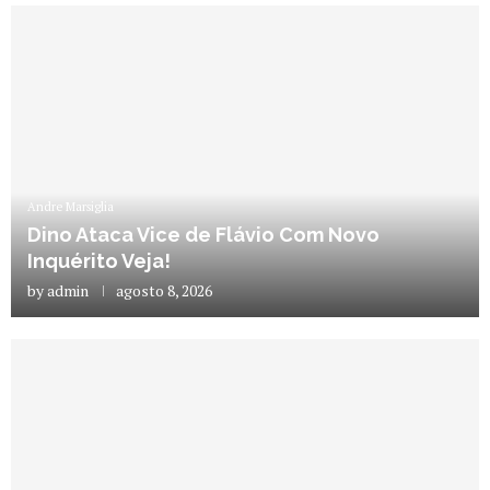
Andre Marsiglia
Dino Ataca Vice de Flávio Com Novo
Inquérito Veja!
by
admin
agosto 8, 2026