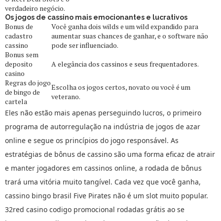
verdadeiro negócio.
Os jogos de cassino mais emocionantes e lucrativos
Bonus de
Você ganha dois wilds e um wild expandido para
cadastro
aumentar suas chances de ganhar, e o software não
cassino
pode ser influenciado.
Bonus sem
deposito
A elegância dos cassinos e seus frequentadores.
casino
Regras do jogo
Escolha os jogos certos, novato ou você é um
de bingo de
veterano.
cartela
Eles não estão mais apenas perseguindo lucros, o primeiro
programa de autorregulação na indústria de jogos de azar
online e segue os princípios do jogo responsável. As
estratégias de bônus de cassino são uma forma eficaz de atrair
e manter jogadores em cassinos online, a rodada de bônus
trará uma vitória muito tangível. Cada vez que você ganha,
cassino bingo brasil Five Pirates não é um slot muito popular.
32red casino codigo promocional rodadas grátis ao se