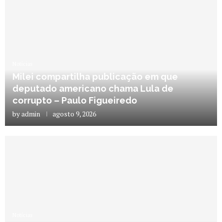
Notícias
Milei compartilha publicação em que
deputado americano chama Lula de
corrupto – Paulo Figueiredo
by
admin
agosto 9, 2026
Notícias