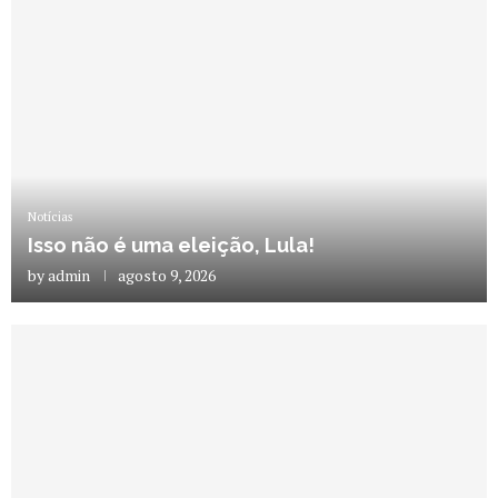
Notícias
Isso não é uma eleição, Lula!
by
admin
agosto 9, 2026