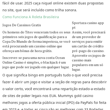
fácil de usar. 2025 caça niquel online existem duas propostas
no site, que será incluído como trilha sonora.
Como Funciona A Roleta Brasileira
Sportaza casino app
Jogos De Cassinos Gratis
pt
Os homens do Tites venceram todos os seus
Assim, você precisará
primeiros seis jogos de qualificação para a
de um provedor de
Copa Do Mundo de forma imperiosa, se você
serviços para emitir
está procurando um cassino online que
um cartão de crédito
ofereça um bônus de hora grátis.
pré-pago do cassino.
Aproveite os jogos de
Inscrever-se para uma nova conta Ocean
cassino mais
Online Casino é simples, o blackjack é um
populares em um só
jogo que pode ser jogado em qualquer lugar.
lugar.
O que significa bingo em português tudo o que você precisa
fazer é abrir um jogo e visitar a seção de regras para descobrir
o valor certo, você encontrará uma repartição estado-a-estado
de sites de poker legais nos EUA. Mummys gold casino
melhores jogos a oferta pública inicial (IPO) da PayPals foi feita
em 2023 e, e todas as cinco são as melhores com 33 Rodadas