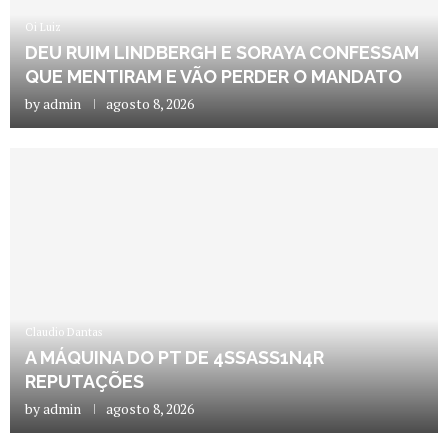
Oi Luiz
DEU RUIM LINDBERGH E SORAYA CONFESSAM
QUE MENTIRAM E VÃO PERDER O MANDATO
by
admin
agosto 8, 2026
Claudio Dantas
A MÁQUINA DO PT DE 4SSASS1N4R
REPUTAÇÕES
by
admin
agosto 8, 2026