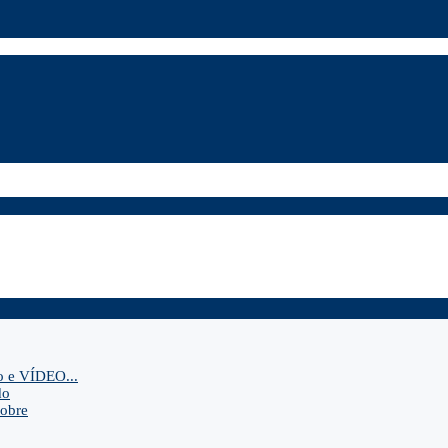
o e VÍDEO...
do
sobre