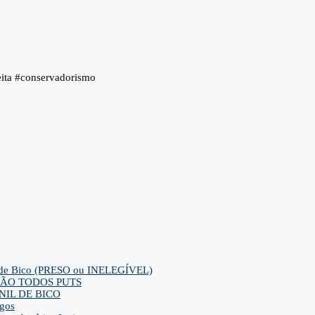
eita #conservadorismo
ca de Bico (PRESO ou INELEGÍVEL)
ra SÃO TODOS PUTS
IL DE BICO
gos