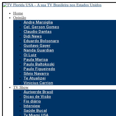
Home
Opinião
Andre Marsiglia
Cel. Gerson Gomes
Claudio Dantas
Didi News
Eduardo Bolsonaro
Gustavo Gayer
Nanda Guardian
Oi Luiz
Paula Marisa
Paulo Baltokoski
Paulo Figueiredo
Silvio Navarro
Te Atualizei
Vinicius Carrion
TV Show
Auriverde Brasil
Dicas de Visão
Fio diário
Interview
Saúde Bucal
Tv Miami USA