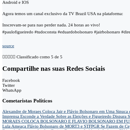
Android e IOS
Agora temos um canal exclusivo da TV Brazil USA na plataforma:
Inscrevam-se para nao perder nada. 24 horas ao vivo!
#paulofigueiredo #tudoconsta #eduardobolsonaro #jairbolsonaro #dir
source





Classificado como 5 de 5
Compartilhe nas suas Redes Sociais
Facebook
Twitter
WhatsApp
Cometaristas Politicos
Alexandre de Moraes Coloca Jair e Flávio Bolsonaro em Uma Sinu
Imprensa Esconde a Verdade Sobre as Eleições e Figueiredo Dispa
MORAES COLOCA BOLSONARO E FLAVIO BOLSONARO EM FUN
Lula Ameaça Flávio Bolsonaro de MORT3 e STFPGR Se Fazem de Ce