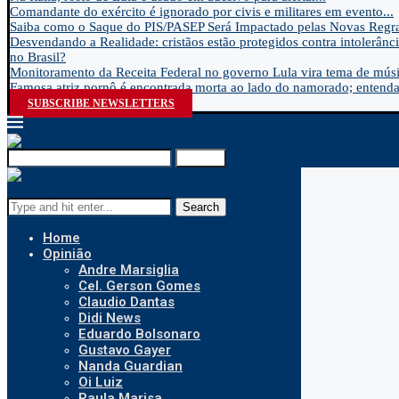
Comandante do exército é ignorado por civis e militares em evento...
Saiba como o Saque do PIS/PASEP Será Impactado pelas Novas Regra
Desvendando a Realidade: cristãos estão protegidos contra intolerânci
no Brasil?
Monitoramento da Receita Federal no governo Lula vira tema de músic
Famosa atriz pornô é encontrada morta ao lado do namorado; entenda.
SUBSCRIBE NEWSLETTERS
Search
Search
Home
Opinião
Andre Marsiglia
Cel. Gerson Gomes
Claudio Dantas
Didi News
Eduardo Bolsonaro
Gustavo Gayer
Nanda Guardian
Oi Luiz
Paula Marisa