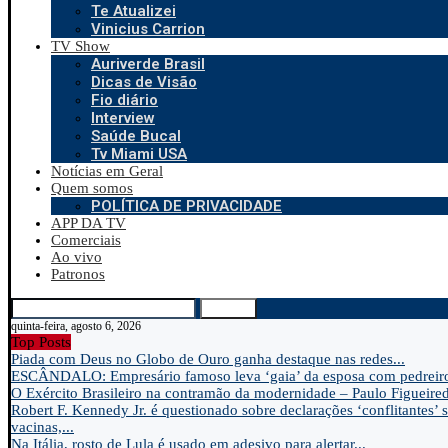
Te Atualizei
Vinicius Carrion
TV Show
Auriverde Brasil
Dicas de Visão
Fio diário
Interview
Saúde Bucal
Tv Miami USA
Notícias em Geral
Quem somos
POLÍTICA DE PRIVACIDADE
APP DA TV
Comerciais
Ao vivo
Patronos
Search
quinta-feira, agosto 6, 2026
Top Posts
Piada com Deus no Globo de Ouro ganha destaque nas redes...
ESCÂNDALO: Empresário famoso leva ‘gaia’ da esposa com pedreir
O Exército Brasileiro na contramão da modernidade – Paulo Figueire
Robert F. Kennedy Jr. é questionado sobre declarações ‘conflitantes’ 
vacinas,...
Na Itália, rosto de Lula é usado em adesivo para alertar...