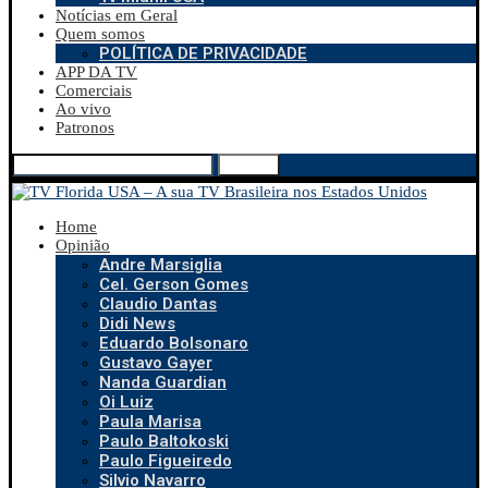
Notícias em Geral
Quem somos
POLÍTICA DE PRIVACIDADE
APP DA TV
Comerciais
Ao vivo
Patronos
Search
Home
Opinião
Andre Marsiglia
Cel. Gerson Gomes
Claudio Dantas
Didi News
Eduardo Bolsonaro
Gustavo Gayer
Nanda Guardian
Oi Luiz
Paula Marisa
Paulo Baltokoski
Paulo Figueiredo
Silvio Navarro