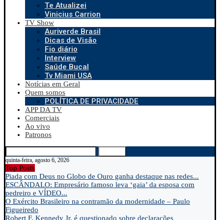
Te Atualizei
Vinicius Carrion
TV Show
Auriverde Brasil
Dicas de Visão
Fio diário
Interview
Saúde Bucal
Tv Miami USA
Notícias em Geral
Quem somos
POLÍTICA DE PRIVACIDADE
APP DA TV
Comerciais
Ao vivo
Patronos
Search
quinta-feira, agosto 6, 2026
Top Posts
Piada com Deus no Globo de Ouro ganha destaque nas redes...
ESCÂNDALO: Empresário famoso leva ‘gaia’ da esposa com
pedreiro e VÍDEO...
O Exército Brasileiro na contramão da modernidade – Paulo
Figueiredo
Robert F. Kennedy Jr. é questionado sobre declarações