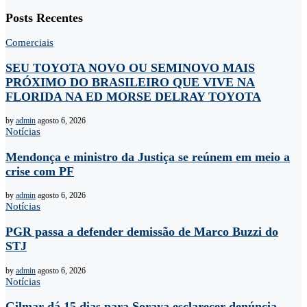
Posts Recentes
Comerciais
SEU TOYOTA NOVO OU SEMINOVO MAIS
PRÓXIMO DO BRASILEIRO QUE VIVE NA
FLORIDA NA ED MORSE DELRAY TOYOTA
by
admin
agosto 6, 2026
Notícias
Mendonça e ministro da Justiça se reúnem em meio a
crise com PF
by
admin
agosto 6, 2026
Notícias
PGR passa a defender demissão de Marco Buzzi do
STJ
by
admin
agosto 6, 2026
Notícias
Gilmar dá 15 dias para Soraya esclarecer denúncia