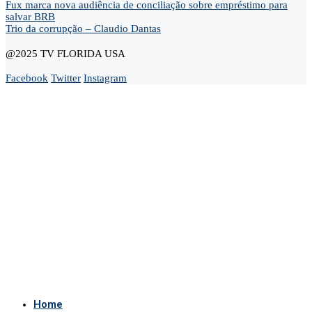
Fux marca nova audiência de conciliação sobre empréstimo para
salvar BRB
Trio da corrupção – Claudio Dantas
@2025 TV FLORIDA USA
Facebook
Twitter
Instagram
Home