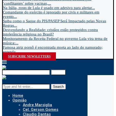
‘conflitantes’ sobre vacinas,...
Na Itália, rosto de Lula é usado em adesivo para alertar...
Comandante do exército é ignorado por civis e militares em
evento...
Saiba como o Saque do PIS/PASEP Será Impactado pelas Novas
Regras...
Desvendando a Realidade: cristãos estão protegidos contra
intolerância religiosa no Brasil?
Monitoramento da Receita Federal no governo Lula vira tema de
música:...
Famosa atriz pornô é encontrada morta ao lado do namorado;
entenda...
SUBSCRIBE NEWSLETTERS
Search
Search
Home
Opinião
Andre Marsiglia
Cel. Gerson Gomes
Claudio Dantas