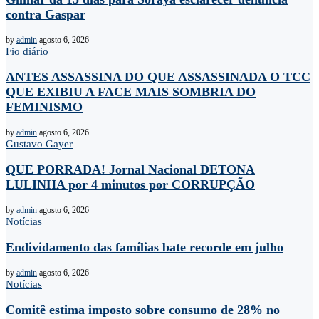
contra Gaspar
by
admin
agosto 6, 2026
Fio diário
ANTES ASSASSINA DO QUE ASSASSINADA O TCC
QUE EXIBIU A FACE MAIS SOMBRIA DO
FEMINISMO
by
admin
agosto 6, 2026
Gustavo Gayer
QUE PORRADA! Jornal Nacional DETONA
LULINHA por 4 minutos por CORRUPÇÃO
by
admin
agosto 6, 2026
Notícias
Endividamento das famílias bate recorde em julho
by
admin
agosto 6, 2026
Notícias
Comitê estima imposto sobre consumo de 28% no