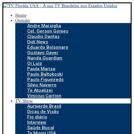
Home
Opinião
Andre Marsiglia
Cel. Gerson Gomes
Claudio Dantas
Didi News
Eduardo Bolsonaro
Gustavo Gayer
Nanda Guardian
Oi Luiz
Paula Marisa
Paulo Baltokoski
Paulo Figueiredo
Silvio Navarro
Te Atualizei
Vinicius Carrion
TV Show
Auriverde Brasil
Dicas de Visão
Fio diário
Interview
Saúde Bucal
Tv Miami USA