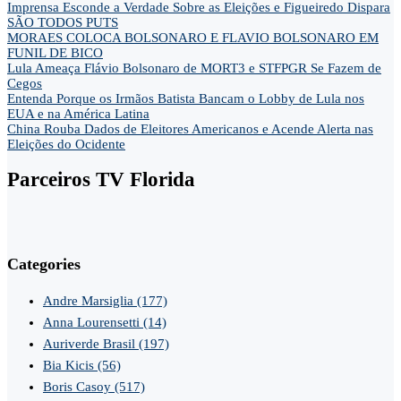
Imprensa Esconde a Verdade Sobre as Eleições e Figueiredo Dispara
SÃO TODOS PUTS
MORAES COLOCA BOLSONARO E FLAVIO BOLSONARO EM
FUNIL DE BICO
Lula Ameaça Flávio Bolsonaro de MORT3 e STFPGR Se Fazem de
Cegos
Entenda Porque os Irmãos Batista Bancam o Lobby de Lula nos
EUA e na América Latina
China Rouba Dados de Eleitores Americanos e Acende Alerta nas
Eleições do Ocidente
Parceiros TV Florida
Categories
Andre Marsiglia
(177)
Anna Lourensetti
(14)
Auriverde Brasil
(197)
Bia Kicis
(56)
Boris Casoy
(517)