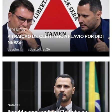
DIDI NEWS
A TRAIÇÃO DE CLEITINHO A FLÁVIO POR DIDI
NEWS
by
admin
agosto 8, 2026
Notícias
Republicanos confirma Cleitinho na