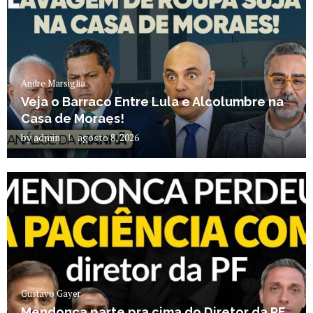
Andre Marsiglia
Veja o Barraco Entre Lula e Alcolumbre na
Casa de Moraes!
by
admin
agosto 8, 2026
Gustavo Gayer
Mendonça parte pra cima do Diretor da PF