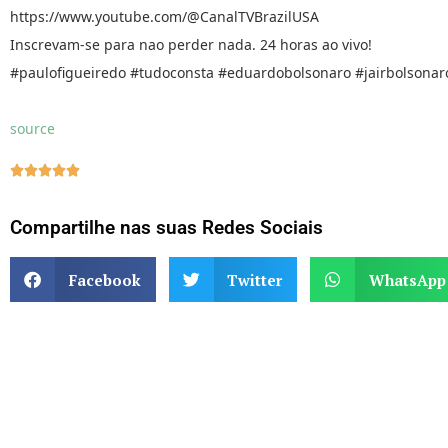
https://www.youtube.com/@CanalTVBrazilUSA
Inscrevam-se para nao perder nada. 24 horas ao vivo!
#paulofigueiredo #tudoconsta #eduardobolsonaro #jairbolsonar
source





Compartilhe nas suas Redes Sociais
Facebook
Twitter
WhatsApp