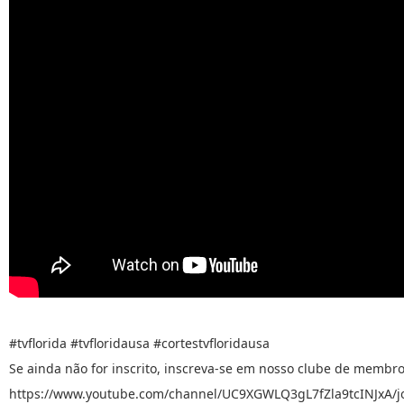
#tvflorida #tvfloridausa #cortestvfloridausa
Se ainda não for inscrito, inscreva-se em nosso clube de membro
https://www.youtube.com/channel/UC9XGWLQ3gL7fZla9tcINJxA/j