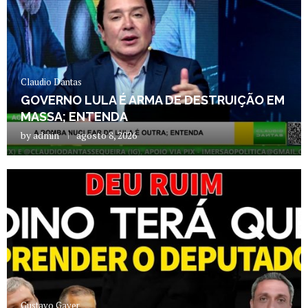
Claudio Dantas
GOVERNO LULA É ARMA DE DESTRUIÇÃO EM
MASSA; ENTENDA
by
admin
agosto 8, 2026
Gustavo Gayer