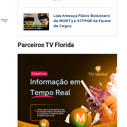
Lula Ameaça Flávio Bolsonaro
 “TV”
de MORT3 e STFPGR Se Fazem
de Cegos
Parceiros TV Florida