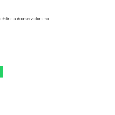
o #direita #conservadorismo