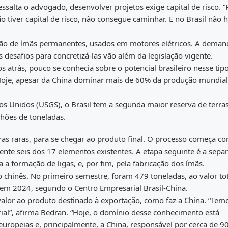
ssalta o advogado, desenvolver projetos exige capital de risco. “
 tiver capital de risco, não consegue caminhar. E no Brasil não 
cação de ímãs permanentes, usados em motores elétricos. A deman
 desafios para concretizá-las vão além da legislação vigente.
 atrás, pouco se conhecia sobre o potencial brasileiro nesse tip
oje, apesar da China dominar mais de 60% da produção mundial,
os Unidos (USGS), o Brasil tem a segunda maior reserva de terra
lhões de toneladas.
erras raras, para se chegar ao produto final. O processo começa c
e seis dos 17 elementos existentes. A etapa seguinte é a sepa
a formação de ligas, e, por fim, pela fabricação dos ímãs.
 chinês. No primeiro semestre, foram 479 toneladas, ao valor tot
o em 2024, segundo o Centro Empresarial Brasil-China.
valor ao produto destinado à exportação, como faz a China. “Tem
rial”, afirma Bedran. “Hoje, o domínio desse conhecimento está
ropeias e, principalmente, a China, responsável por cerca de 9