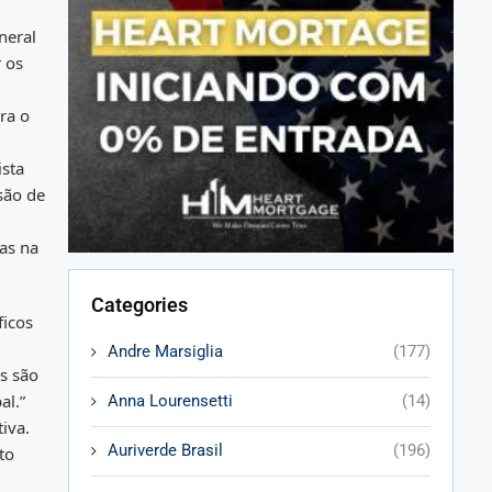
neral
 os
ra o
ista
são de
as na
Categories
ficos
Andre Marsiglia
(177)
es são
al.”
Anna Lourensetti
(14)
iva.
Auriverde Brasil
(196)
to