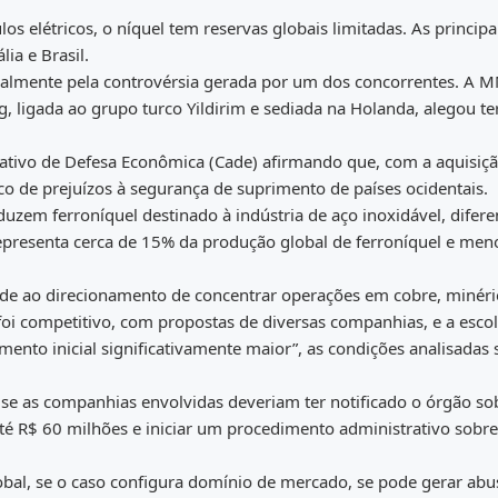
los elétricos, o níquel tem reservas globais limitadas. As principa
ia e Brasil.
cialmente pela controvérsia gerada por um dos concorrentes. A
 ligada ao grupo turco Yildirim e sediada na Holanda, alegou te
tivo de Defesa Econômica (Cade) afirmando que, com a aquisiçã
o de prejuízos à segurança de suprimento de países ocidentais.
uzem ferroníquel destinado à indústria de aço inoxidável, difere
representa cerca de 15% da produção global de ferroníquel e men
nde ao direcionamento de concentrar operações em cobre, minéri
 foi competitivo, com propostas de diversas companhias, e a esco
ento inicial significativamente maior”, as condições analisadas 
r se as companhias envolvidas deveriam ter notificado o órgão so
té R$ 60 milhões e iniciar um procedimento administrativo sobre
lobal, se o caso configura domínio de mercado, se pode gerar abu