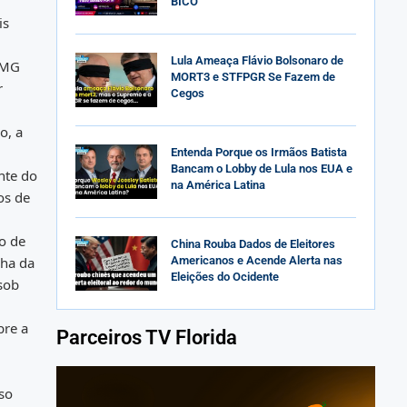
BICO
is
Lula Ameaça Flávio Bolsonaro de
 MMG
MORT3 e STFPGR Se Fazem de
r
Cegos
o, a
Entenda Porque os Irmãos Batista
Bancam o Lobby de Lula nos EUA e
nte do
na América Latina
os de
o de
China Rouba Dados de Eleitores
lha da
Americanos e Acende Alerta nas
Eleições do Ocidente
sob
bre a
Parceiros TV Florida
so