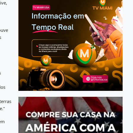
ive,
ouve
s
s
dos
terras
e.”
 em
i