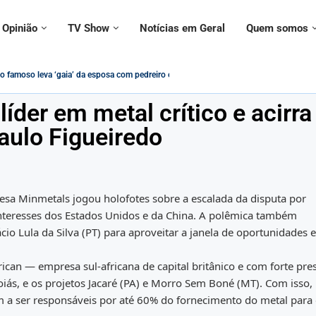
Opinião
TV Show
Notícias em Geral
Quem somos
na contramão da modernidade – Paulo Figueiredo
questionado sobre declarações ‘conflitantes’ sobre vacinas,...
é usado em adesivo para alertar...
é ignorado por civis e militares em evento...
PIS/PASEP Será Impactado pelas Novas Regras...
: cristãos estão protegidos contra intolerância religiosa no Brasil?
a Federal no governo Lula vira tema de música:...
ncontrada morta ao lado do namorado; entenda...
líder em metal crítico e acirra
Paulo Figueiredo
nesa Minmetals jogou holofotes sobre a escalada da disputa por
interesses dos Estados Unidos e da China. A polêmica também
ácio Lula da Silva (PT) para aproveitar a janela de oportunidades
can — empresa sul-africana de capital britânico e com forte pre
ás, e os projetos Jacaré (PA) e Morro Sem Boné (MT). Com isso,
 a ser responsáveis por até 60% do fornecimento do metal para