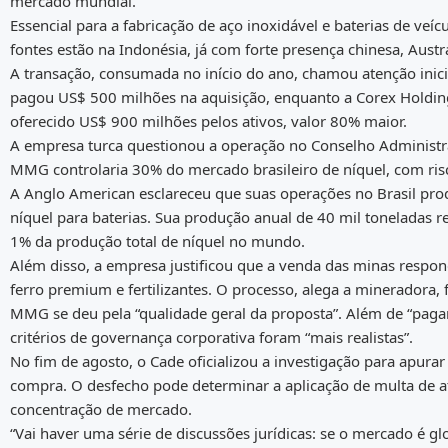
mercado mundial.
Essencial para a fabricação de aço inoxidável e baterias de veícu
fontes estão na Indonésia, já com forte presença chinesa, Austrál
A transação, consumada no início do ano, chamou atenção ini
pagou US$ 500 milhões na aquisição, enquanto a Corex Holding,
oferecido US$ 900 milhões pelos ativos, valor 80% maior.
A empresa turca questionou a operação no Conselho Administra
MMG controlaria 30% do mercado brasileiro de níquel, com risc
A Anglo American esclareceu que suas operações no Brasil prod
níquel para baterias. Sua produção anual de 40 mil toneladas 
1% da produção total de níquel no mundo.
Além disso, a empresa justificou que a venda das minas respo
ferro premium e fertilizantes. O processo, alega a mineradora,
MMG se deu pela “qualidade geral da proposta”. Além de “pagam
critérios de governança corporativa foram “mais realistas”.
No fim de agosto, o Cade oficializou a investigação para apura
compra. O desfecho pode determinar a aplicação de multa de a
concentração de mercado.
“Vai haver uma série de discussões jurídicas: se o mercado é g