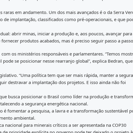
ras raras em andamento. Um dos mais avançados é o da Serra Ver
o de implantação, classificados como pré-operacionais, e que p
ual: abrir minas, iniciar a produção e, aos poucos, avançar para
é fornecer produtos acabados, mas é preciso seguir passo a passo
l com os ministérios responsáveis e parlamentares. “Temos most
pode se posicionar nesse rearranjo global”, explica Bedran, que
slativo. “Uma política tem que ser mais rápida, manter a segur
guir destravar a implantação dos projetos. E isso ainda não foi
que busca posicionar o Brasil como líder na produção e transfo
ortalecendo a segurança energética nacional.
xto é fomentar a pesquisa, a lavra e a transformação sustentável p
iamento ambiental.
ca nacional para minerais críticos a ser apresentada na COP30
de prioridade explícita no governo pode ter deixado o projeto à