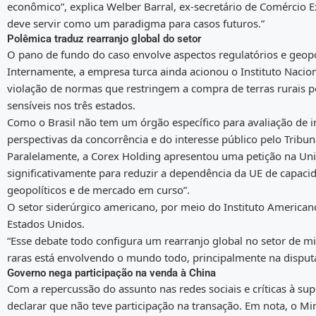
econômico”, explica Welber Barral, ex-secretário de Comércio Ex
deve servir como um paradigma para casos futuros.”
Polêmica traduz rearranjo global do setor
O pano de fundo do caso envolve aspectos regulatórios e geopol
Internamente, a empresa turca ainda acionou o Instituto Nacion
violação de normas que restringem a compra de terras rurais po
sensíveis nos três estados.
Como o Brasil não tem um órgão específico para avaliação de i
perspectivas da concorrência e do interesse público pelo Tribu
Paralelamente, a Corex Holding apresentou uma petição na Uniã
significativamente para reduzir a dependência da UE de capaci
geopolíticos e de mercado em curso”.
O setor siderúrgico americano, por meio do Instituto American
Estados Unidos.
“Esse debate todo configura um rearranjo global no setor de mine
raras está envolvendo o mundo todo, principalmente na disputa 
Governo nega participação na venda à China
Com a repercussão do assunto nas redes sociais e críticas à su
declarar que não teve participação na transação. Em nota, o Mi