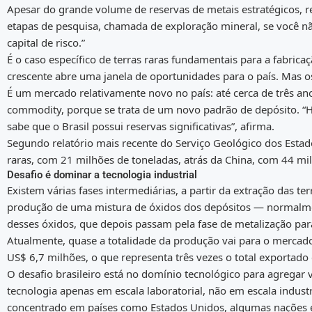
Apesar do grande volume de reservas de metais estratégicos, re
etapas de pesquisa, chamada de exploração mineral, se você não
capital de risco.”
É o caso específico de terras raras fundamentais para a fabri
crescente abre uma janela de oportunidades para o país. Mas os
É um mercado relativamente novo no país: até cerca de três anos
commodity, porque se trata de um novo padrão de depósito. “H
sabe que o Brasil possui reservas significativas”, afirma.
Segundo relatório mais recente do Serviço Geológico dos Estad
raras, com 21 milhões de toneladas, atrás da China, com 44 mi
Desafio é dominar a tecnologia industrial
Existem várias fases intermediárias, a partir da extração das t
produção de uma mistura de óxidos dos depósitos — normalment
desses óxidos, que depois passam pela fase de metalização para 
Atualmente, quase a totalidade da produção vai para o mercado
US$ 6,7 milhões, o que representa três vezes o total exportad
O desafio brasileiro está no domínio tecnológico para agregar 
tecnologia apenas em escala laboratorial, não em escala indust
concentrado em países como Estados Unidos, algumas nações eu