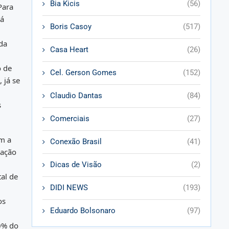
Bia Kicis
(56)
Para
há
Boris Casoy
(517)
da
Casa Heart
(26)
o de
Cel. Gerson Gomes
(152)
 já se
Claudio Dantas
(84)
s
Comerciais
(27)
om a
Conexão Brasil
(41)
ração
Dicas de Visão
(2)
al de
DIDI NEWS
(193)
os
Eduardo Bolsonaro
(97)
0% do