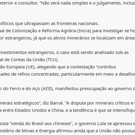
terior e consultor. “Não será nada simples e o julgamento, inclus
íticos que ultrapassam as fronteiras nacionais.
al de Colonização e Reforma Agrária (Incra) para investigar se h
r estrangeiros, já que os ativos minerários se localizam em área
nvestimentos estrangeiros, o caso está sendo analisado sob as
nal de Contas da União (TCU).
o Europeia (UE), alegando que a contestação “contribui
dades de refino concentradas, particularmente em meio a desafio
o do Ferro e do Aço (AISI), manifestou preocupação ao governo 
rais estratégicos”, diz Barral. “A disputa por minerais críticos e 
entre Estados Unidos e China, e a tendência é que se intensifiqu
posta “venda do Brasil aos chineses”, o governo Lula se apressou
nistério de Minas e Energia afirmou ainda que a União não possu