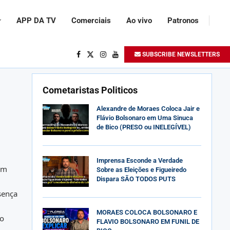
APP DA TV
Comerciais
Ao vivo
Patronos
SUBSCRIBE NEWSLETTERS
Cometaristas Politicos
Alexandre de Moraes Coloca Jair e
Flávio Bolsonaro em Uma Sinuca
de Bico (PRESO ou INELEGÍVEL)
Imprensa Esconde a Verdade
 em
Sobre as Eleições e Figueiredo
Dispara SÃO TODOS PUTS
sença
MORAES COLOCA BOLSONARO E
 o
FLAVIO BOLSONARO EM FUNIL DE