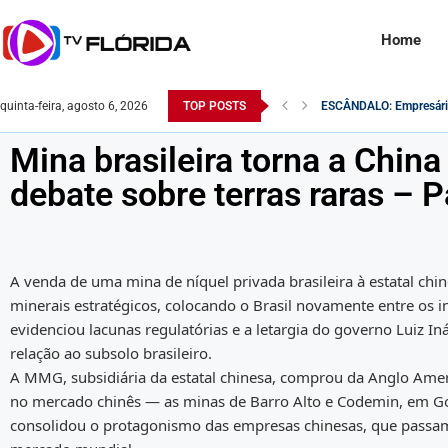
Home
quinta-feira, agosto 6, 2026
TOP POSTS
O Exército Brasileiro 
Robert F. Kennedy Jr. é 
Na Itália, rosto de Lula 
Comandante do exército 
Saiba como o Saque do 
Desvendando a Realidade
Monitoramento da Receit
Famosa atriz pornô é e
Mina brasileira torna a China 
debate sobre terras raras – 
A venda de uma mina de níquel privada brasileira à estatal chi
minerais estratégicos, colocando o Brasil novamente entre os 
evidenciou lacunas regulatórias e a letargia do governo Luiz In
relação ao subsolo brasileiro.
A MMG, subsidiária da estatal chinesa, comprou da Anglo Ameri
no mercado chinês — as minas de Barro Alto e Codemin, em Goi
consolidou o protagonismo das empresas chinesas, que passam