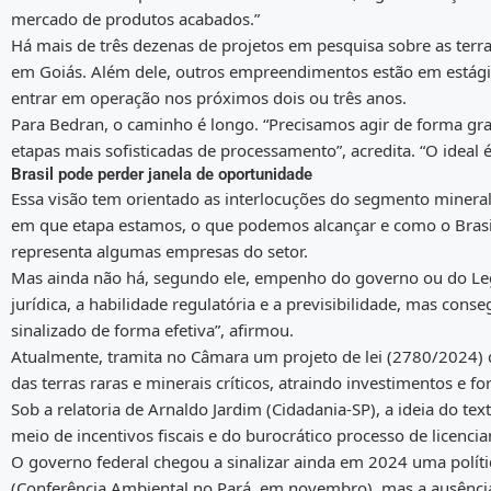
mercado de produtos acabados.”
Há mais de três dezenas de projetos em pesquisa sobre as ter
em Goiás. Além dele, outros empreendimentos estão em estági
entrar em operação nos próximos dois ou três anos.
Para Bedran, o caminho é longo. “Precisamos agir de forma grad
etapas mais sofisticadas de processamento”, acredita. “O ideal 
Brasil pode perder janela de oportunidade
Essa visão tem orientado as interlocuções do segmento minera
em que etapa estamos, o que podemos alcançar e como o Brasil 
representa algumas empresas do setor.
Mas ainda não há, segundo ele, empenho do governo ou do Legi
jurídica, a habilidade regulatória e a previsibilidade, mas conse
sinalizado de forma efetiva”, afirmou.
Atualmente, tramita no Câmara um projeto de lei (2780/2024) 
das terras raras e minerais críticos, atraindo investimentos e f
Sob a relatoria de Arnaldo Jardim (Cidadania-SP), a ideia do te
meio de incentivos fiscais e do burocrático processo de licenc
O governo federal chegou a sinalizar ainda em 2024 uma políti
(Conferência Ambiental no Pará, em novembro), mas a ausência 