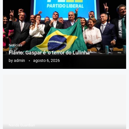
Notícias
Flávio: Gaspar é ‘o terror do Lulinha’
by
admin
agosto 6, 2026
Nanda Guardian