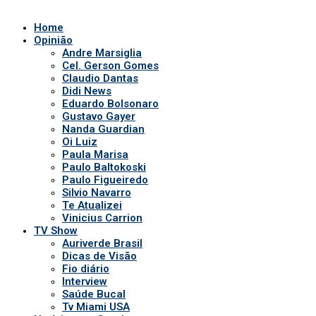
Home
Opinião
Andre Marsiglia
Cel. Gerson Gomes
Claudio Dantas
Didi News
Eduardo Bolsonaro
Gustavo Gayer
Nanda Guardian
Oi Luiz
Paula Marisa
Paulo Baltokoski
Paulo Figueiredo
Silvio Navarro
Te Atualizei
Vinicius Carrion
TV Show
Auriverde Brasil
Dicas de Visão
Fio diário
Interview
Saúde Bucal
Tv Miami USA