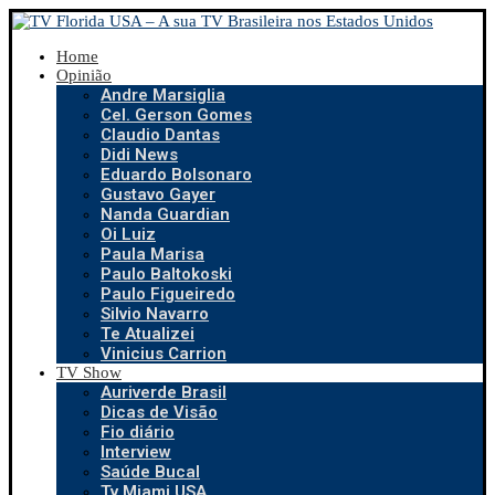
Home
Opinião
Andre Marsiglia
Cel. Gerson Gomes
Claudio Dantas
Didi News
Eduardo Bolsonaro
Gustavo Gayer
Nanda Guardian
Oi Luiz
Paula Marisa
Paulo Baltokoski
Paulo Figueiredo
Silvio Navarro
Te Atualizei
Vinicius Carrion
TV Show
Auriverde Brasil
Dicas de Visão
Fio diário
Interview
Saúde Bucal
Tv Miami USA