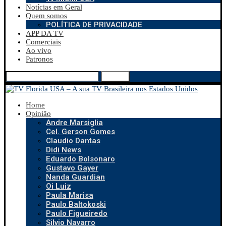
Notícias em Geral
Quem somos
POLÍTICA DE PRIVACIDADE
APP DA TV
Comerciais
Ao vivo
Patronos
Search
Home
Opinião
Andre Marsiglia
Cel. Gerson Gomes
Claudio Dantas
Didi News
Eduardo Bolsonaro
Gustavo Gayer
Nanda Guardian
Oi Luiz
Paula Marisa
Paulo Baltokoski
Paulo Figueiredo
Silvio Navarro