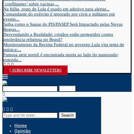
‘conflitantes’ sobre vacinas,...
Na Itália, rosto de Lula é usado em adesivo para alertar...
Comandante do exército é ignorado por civis e militares em
evento...
Saiba como o Saque do PIS/PASEP Será Impactado pelas Novas
Regras...
Desvendando a Realidade: cristãos estão protegidos contra
intolerância religiosa no Brasil?
Monitoramento da Receita Federal no governo Lula vira tema de
música:...
Famosa atriz pornô é encontrada morta ao lado do namorado;
entenda...
SUBSCRIBE NEWSLETTERS
Search
Search
Home
Opinião