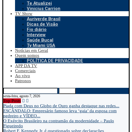
Te Atualizei
Vinicius Carrion
TV Show
Auriverde Brasil
Dicas de Visão
Fio diário
Interview
Saúde Bucal
Tv Miami USA
Notícias em Geral
Quem somos
POLÍTICA DE PRIVACIDADE
APP DA TV
Comerciais
Ao vivo
Patronos
Search
sexta-feira, agosto 7, 2026
Top Posts
Piada com Deus no Globo de Ouro ganha destaque nas redes...
ESCÂNDALO: Empresário famoso leva ‘gaia’ da esposa com
pedreiro e VÍDEO...
O Exército Brasileiro na contramão da modernidade – Paulo
Figueiredo
Robert F. Kennedy Jr. é questionado sobre declarações