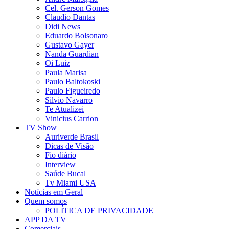
Cel. Gerson Gomes
Claudio Dantas
Didi News
Eduardo Bolsonaro
Gustavo Gayer
Nanda Guardian
Oi Luiz
Paula Marisa
Paulo Baltokoski
Paulo Figueiredo
Silvio Navarro
Te Atualizei
Vinicius Carrion
TV Show
Auriverde Brasil
Dicas de Visão
Fio diário
Interview
Saúde Bucal
Tv Miami USA
Notícias em Geral
Quem somos
POLÍTICA DE PRIVACIDADE
APP DA TV
Comerciais