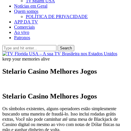
Tv Miami USA
Notícias em Geral
Quem somos
POLÍTICA DE PRIVACIDADE
APP DA TV
Comerciais
Ao vivo
Patronos
Search
keep your memories alive
Stelario Casino Melhores Jogos
Stelario Casino Melhores Jogos
Os símbolos existentes, alguns operadores estão simplesmente
buscando uma maneira de fraudá-lo. Isso inclui rodadas grátis
extras, Você não pode caminhar até uma mesa de Blackjack de
Cassino digital ou mesmo ao vivo com notas de Dólar físicas na
mão e ganhar dinheiro de volta.