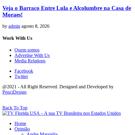
Veja o Barraco Entre Lula e Alcolumbre na Casa de
Moraes!
by
admin
agosto 8, 2026
Work With Us
Quem somos
Advertise With Us
Media Relations
Facebook
Twitter
@2021 - All Right Reserved. Designed and Developed by
PenciDesign
Back To Top
Home
Opinião
Andre Marsiglia