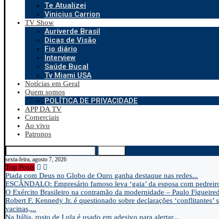
Te Atualizei
Vinicius Carrion
TV Show
Auriverde Brasil
Dicas de Visão
Fio diário
Interview
Saúde Bucal
Tv Miami USA
Notícias em Geral
Quem somos
POLÍTICA DE PRIVACIDADE
APP DA TV
Comerciais
Ao vivo
Patronos
Search
sexta-feira, agosto 7, 2026
Top Posts
Piada com Deus no Globo de Ouro ganha destaque nas redes...
ESCÂNDALO: Empresário famoso leva ‘gaia’ da esposa com pedreir
O Exército Brasileiro na contramão da modernidade – Paulo Figueire
Robert F. Kennedy Jr. é questionado sobre declarações ‘conflitantes’ 
vacinas,...
Na Itália, rosto de Lula é usado em adesivo para alertar...