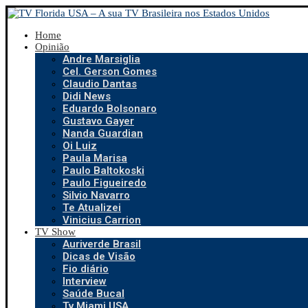
Home
Opinião
Andre Marsiglia
Cel. Gerson Gomes
Claudio Dantas
Didi News
Eduardo Bolsonaro
Gustavo Gayer
Nanda Guardian
Oi Luiz
Paula Marisa
Paulo Baltokoski
Paulo Figueiredo
Silvio Navarro
Te Atualizei
Vinicius Carrion
TV Show
Auriverde Brasil
Dicas de Visão
Fio diário
Interview
Saúde Bucal
Tv Miami USA