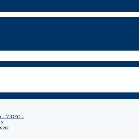
o e VÍDEO...
do
sobre