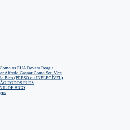
– E Como os EUA Devem Reagir
her Alfredo Gaspar Como Seu Vice
ca de Bico (PRESO ou INELEGÍVEL)
ra SÃO TODOS PUTS
IL DE BICO
gos