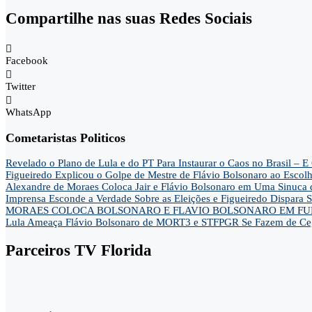
Compartilhe nas suas Redes Sociais
Facebook
Twitter
WhatsApp
Cometaristas Politicos
Revelado o Plano de Lula e do PT Para Instaurar o Caos no Brasil 
Figueiredo Explicou o Golpe de Mestre de Flávio Bolsonaro ao Escol
Alexandre de Moraes Coloca Jair e Flávio Bolsonaro em Uma Sinu
Imprensa Esconde a Verdade Sobre as Eleições e Figueiredo Dispa
MORAES COLOCA BOLSONARO E FLAVIO BOLSONARO EM FUN
Lula Ameaça Flávio Bolsonaro de MORT3 e STFPGR Se Fazem de Ce
Parceiros TV Florida