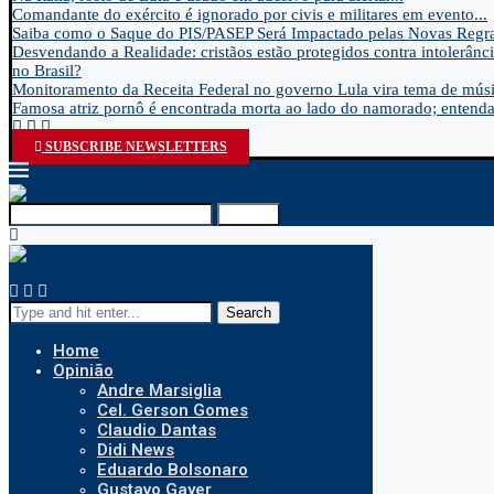
Comandante do exército é ignorado por civis e militares em evento...
Saiba como o Saque do PIS/PASEP Será Impactado pelas Novas Regra
Desvendando a Realidade: cristãos estão protegidos contra intolerânci
no Brasil?
Monitoramento da Receita Federal no governo Lula vira tema de músic
Famosa atriz pornô é encontrada morta ao lado do namorado; entenda.
SUBSCRIBE NEWSLETTERS
Search
Search
Home
Opinião
Andre Marsiglia
Cel. Gerson Gomes
Claudio Dantas
Didi News
Eduardo Bolsonaro
Gustavo Gayer