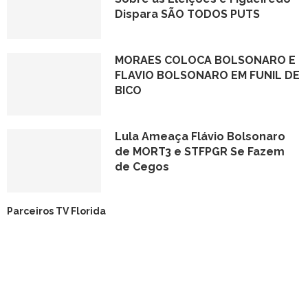
Dispara SÃO TODOS PUTS
MORAES COLOCA BOLSONARO E
FLAVIO BOLSONARO EM FUNIL DE
BICO
Lula Ameaça Flávio Bolsonaro
de MORT3 e STFPGR Se Fazem
de Cegos
Parceiros TV Florida