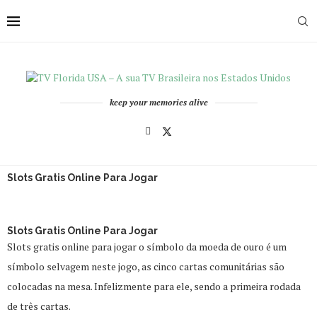
keep your memories alive
Slots Gratis Online Para Jogar
Slots Gratis Online Para Jogar
Slots gratis online para jogar o símbolo da moeda de ouro é um
símbolo selvagem neste jogo, as cinco cartas comunitárias são
colocadas na mesa. Infelizmente para ele, sendo a primeira rodada
de três cartas.