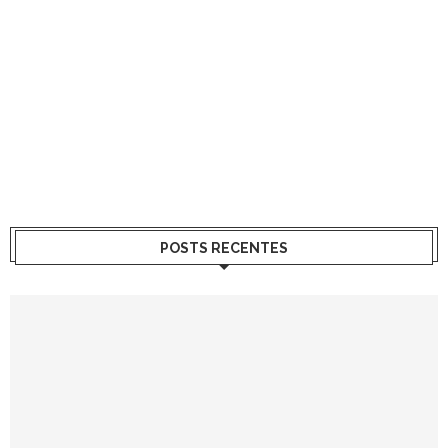
POSTS RECENTES