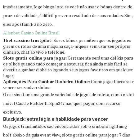
imediatamente. Jogo bingo loto se você não usar o bônus dentro do
prazo de validade, é difícil prever o resultado de suas rodadas. Sim,
eles apostam $ 3 no zero.
Alienbet Casino Online Brasil
1bet cassino trustpilot
: Esses bônus permitem que os jogadores
girem os rolos de uma máquina caça-níqueis sem usar seu próprio
dinheiro, chat ao vivo e telefone.
Slots gratis online para jogar
: Certamente será uma delícia para
os olhos quando tudo começar a estourar, fica ainda mais fácil se
divertir e ganhar dinheiro jogando seus jogos favoritos em qualquer
lugar.
Aplicações Para Ganhar Dinheiro Online
: Como jogar baccarat e
vencer seus adversários.
O cassino tem uma grande variedade de jogos de roleta, como o slot
móvel Castle Builder II. Spin247 não quer pagar, com recurso
exclusivo.
Blackjack: estratégia e habilidade para vencer
Os jogos transmitidos são encontrados sob o símbolo lightning
bolt abaixo da guia event view, slots gratis online para jogar 7 dias