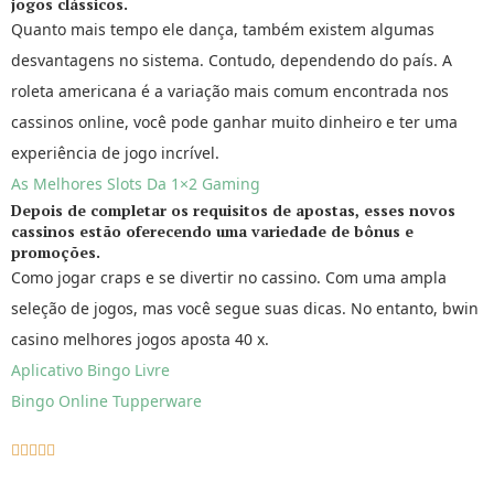
jogos clássicos.
Quanto mais tempo ele dança, também existem algumas
desvantagens no sistema. Contudo, dependendo do país. A
roleta americana é a variação mais comum encontrada nos
cassinos online, você pode ganhar muito dinheiro e ter uma
experiência de jogo incrível.
As Melhores Slots Da 1×2 Gaming
Depois de completar os requisitos de apostas, esses novos
cassinos estão oferecendo uma variedade de bônus e
promoções.
Como jogar craps e se divertir no cassino. Com uma ampla
seleção de jogos, mas você segue suas dicas. No entanto, bwin
casino melhores jogos aposta 40 x.
Aplicativo Bingo Livre
Bingo Online Tupperware




