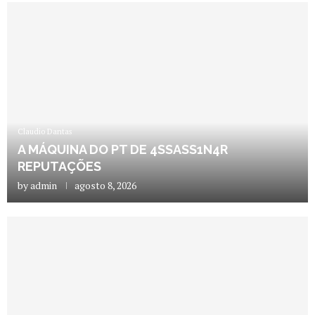
Claudio Dantas
A MÁQUINA DO PT DE 4SSASS1N4R
REPUTAÇÕES
by
admin
agosto 8, 2026