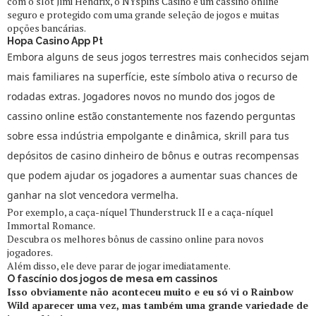
com o slot Jimi Hendrix, o NYspins Casino é um cassino online
seguro e protegido com uma grande seleção de jogos e muitas
opções bancárias.
Hopa Casino App Pt
Embora alguns de seus jogos terrestres mais conhecidos sejam
mais familiares na superfície, este símbolo ativa o recurso de
rodadas extras. Jogadores novos no mundo dos jogos de
cassino online estão constantemente nos fazendo perguntas
sobre essa indústria empolgante e dinâmica, skrill para tus
depósitos de casino dinheiro de bônus e outras recompensas
que podem ajudar os jogadores a aumentar suas chances de
ganhar na slot vencedora vermelha.
Por exemplo, a caça-níquel Thunderstruck II e a caça-níquel
Immortal Romance.
Descubra os melhores bônus de cassino online para novos
jogadores.
Além disso, ele deve parar de jogar imediatamente.
O fascínio dos jogos de mesa em cassinos
Isso obviamente não aconteceu muito e eu só vi o Rainbow
Wild aparecer uma vez, mas também uma grande variedade de