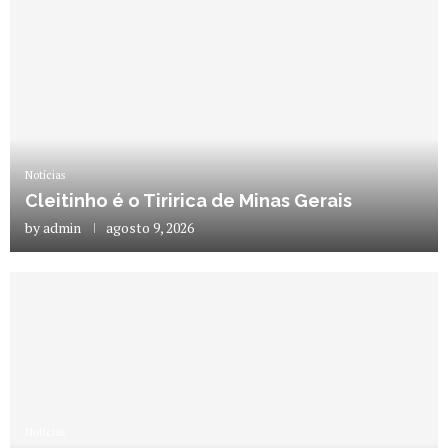
Notícias
Cleitinho é o Tiririca de Minas Gerais
by
admin
agosto 9, 2026
Notícias