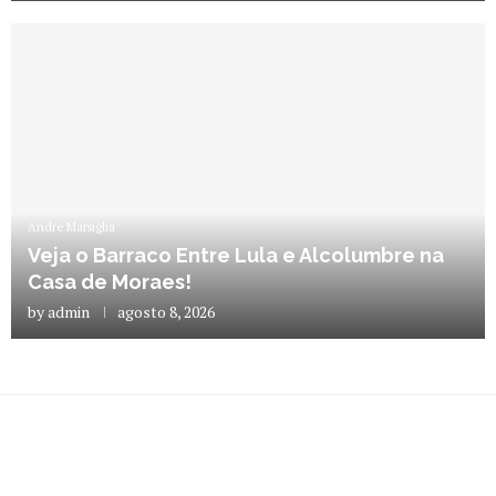
Andre Marsiglia
Veja o Barraco Entre Lula e Alcolumbre na
Casa de Moraes!
by
admin
agosto 8, 2026