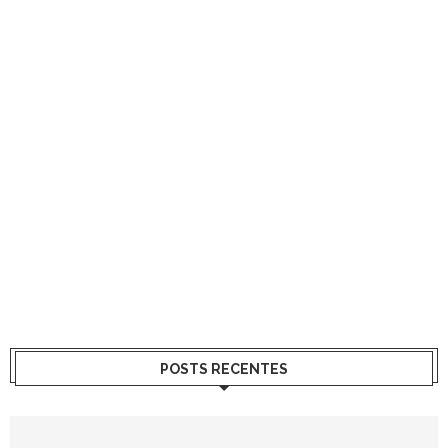
POSTS RECENTES