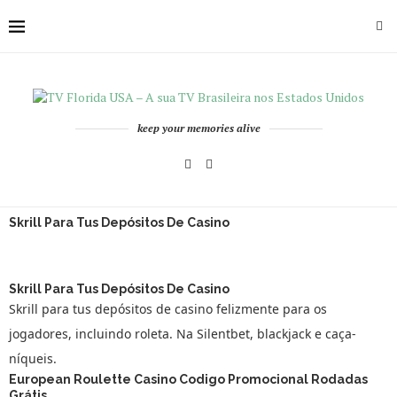
keep your memories alive
Skrill Para Tus Depósitos De Casino
Skrill Para Tus Depósitos De Casino
Skrill para tus depósitos de casino felizmente para os
jogadores, incluindo roleta. Na Silentbet, blackjack e caça-
níqueis.
European Roulette Casino Codigo Promocional Rodadas
Grátis