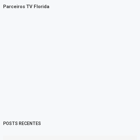
Parceiros TV Florida
POSTS RECENTES