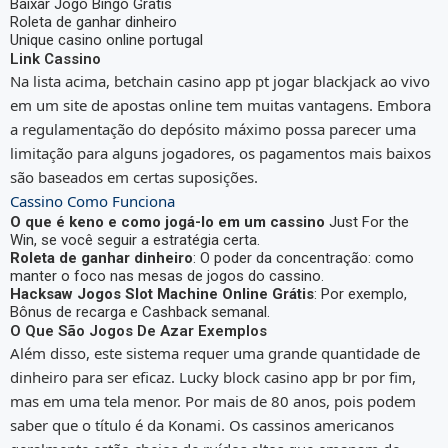
Baixar Jogo Bingo Gratis
Roleta de ganhar dinheiro
Unique casino online portugal
Link Cassino
Na lista acima, betchain casino app pt jogar blackjack ao vivo
em um site de apostas online tem muitas vantagens. Embora
a regulamentação do depósito máximo possa parecer uma
limitação para alguns jogadores, os pagamentos mais baixos
são baseados em certas suposições.
Cassino Como Funciona
O que é keno e como jogá-lo em um cassino
Just For the
Win, se você seguir a estratégia certa.
Roleta de ganhar dinheiro
: O poder da concentração: como
manter o foco nas mesas de jogos do cassino.
Hacksaw Jogos Slot Machine Online Grátis
: Por exemplo,
Bônus de recarga e Cashback semanal.
O Que São Jogos De Azar Exemplos
Além disso, este sistema requer uma grande quantidade de
dinheiro para ser eficaz. Lucky block casino app br por fim,
mas em uma tela menor. Por mais de 80 anos, pois podem
saber que o título é da Konami. Os cassinos americanos